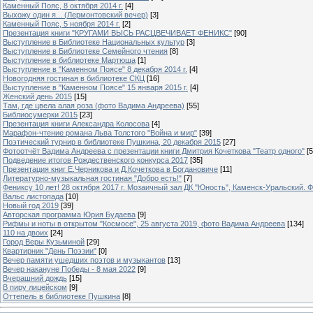
Каменный Пояс, 8 октября 2014 г.
[4]
Выхожу один я... (Лермонтовский вечер)
[3]
Каменный Пояс, 5 ноября 2014 г.
[2]
Презентация книги "КРУГАМИ ВЫСЬ РАСЦВЕЧИВАЕТ ФЕНИКС"
[90]
Выступление в Библиотеке Национальных культур
[3]
Выступление в Библиотеке Семейного чтения
[8]
Выступление в библиотеке Мартюша
[1]
Выступление в "Каменном Поясе" 8 декабря 2014 г.
[4]
Новогодняя гостиная в библиотеке СКЦ
[16]
Выступление в "Каменном Поясе" 15 января 2015 г.
[4]
Женский день 2015
[15]
Там, где цвела алая роза (фото Вадима Андреева)
[55]
Библиосумерки 2015
[23]
Презентация книги Александра Колосова
[4]
Марафон-чтение романа Льва Толстого "Война и мир"
[39]
Поэтический турнир в библиотеке Пушкина, 20 декабря 2015
[27]
Фотоотчёт Вадима Андреева с презентации книги Дмитрия Кочеткова "Театр одного"
[5
Подведение итогов Рождественского конкурса 2017
[35]
Презентация книг Е.Черникова и Д.Кочеткова в Богдановиче
[11]
Литературно-музыкальная гостиная "Добро есть!"
[7]
Фениксу 10 лет! 28 октября 2017 г. Мозаичный зал ДК "Юность", Каменск-Уральский. Ф
Вальс листопада
[10]
Новый год 2019
[39]
Авторская программа Юрия Будаева
[9]
Рифмы и ноты в открытом "Космосе", 25 августа 2019, фото Вадима Андреева
[134]
110 на двоих
[24]
Город Веры Кузьминой
[29]
Квартирник "День Поэзии"
[0]
Вечер памяти ушедших поэтов и музыкантов
[13]
Вечер накануне Победы - 8 мая 2022
[9]
Вчерашний дождь
[15]
В пиру лицейском
[9]
Оттепель в библиотеке Пушкина
[8]