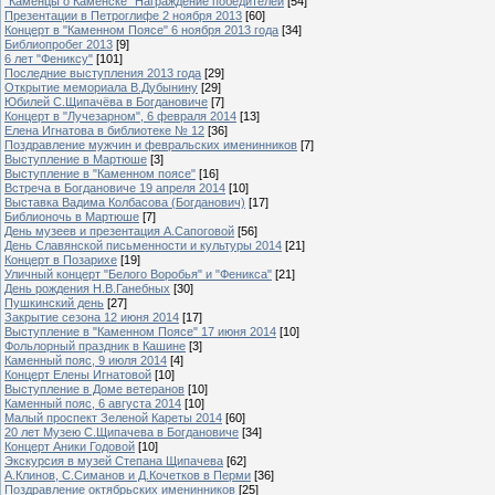
"Каменцы о Каменске" Награждение победителей
[54]
Презентации в Петроглифе 2 ноября 2013
[60]
Концерт в "Каменном Поясе" 6 ноября 2013 года
[34]
Библиопробег 2013
[9]
6 лет "Фениксу"
[101]
Последние выступления 2013 года
[29]
Открытие мемориала В.Дубынину
[29]
Юбилей С.Щипачёва в Богдановиче
[7]
Концерт в "Лучезарном", 6 февраля 2014
[13]
Елена Игнатова в библиотеке № 12
[36]
Поздравление мужчин и февральских именинников
[7]
Выступление в Мартюше
[3]
Выступление в "Каменном поясе"
[16]
Встреча в Богдановиче 19 апреля 2014
[10]
Выставка Вадима Колбасова (Богданович)
[17]
Библионочь в Мартюше
[7]
День музеев и презентация А.Сапоговой
[56]
День Славянской письменности и культуры 2014
[21]
Концерт в Позарихе
[19]
Уличный концерт "Белого Воробья" и "Феникса"
[21]
День рождения Н.В.Ганебных
[30]
Пушкинский день
[27]
Закрытие сезона 12 июня 2014
[17]
Выступление в "Каменном Поясе" 17 июня 2014
[10]
Фольлорный праздник в Кашине
[3]
Каменный пояс, 9 июля 2014
[4]
Концерт Елены Игнатовой
[10]
Выступление в Доме ветеранов
[10]
Каменный пояс, 6 августа 2014
[10]
Малый проспект Зеленой Кареты 2014
[60]
20 лет Музею С.Щипачева в Богдановиче
[34]
Концерт Аники Годовой
[10]
Экскурсия в музей Степана Щипачева
[62]
А.Клинов, С.Симанов и Д.Кочетков в Перми
[36]
Поздравление октябрьских именинников
[25]