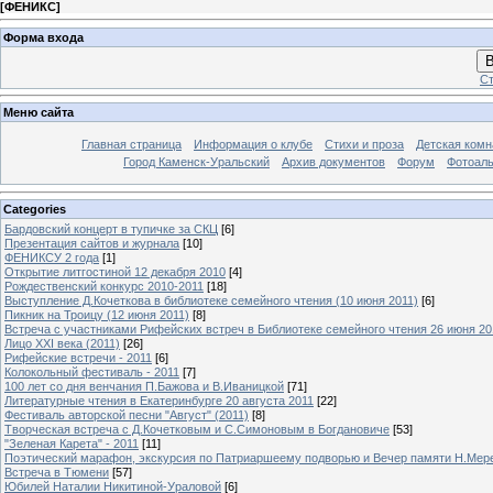
[
ФЕНИКС
]
Форма входа
В
Ст
Меню сайта
Главная страница
Информация о клубе
Стихи и проза
Детская комн
Город Каменск-Уральский
Архив документов
Форум
Фотоал
Categories
Бардовский концерт в тупичке за СКЦ
[6]
Презентация сайтов и журнала
[10]
ФЕНИКСУ 2 года
[1]
Открытие литгостиной 12 декабря 2010
[4]
Рождественский конкурс 2010-2011
[18]
Выступление Д.Кочеткова в библиотеке семейного чтения (10 июня 2011)
[6]
Пикник на Троицу (12 июня 2011)
[8]
Встреча с участниками Рифейских встреч в Библиотеке семейного чтения 26 июня 20
Лицо XXI века (2011)
[26]
Рифейские встречи - 2011
[6]
Колокольный фестиваль - 2011
[7]
100 лет со дня венчания П.Бажова и В.Иваницкой
[71]
Литературные чтения в Екатеринбурге 20 августа 2011
[22]
Фестиваль авторской песни "Август" (2011)
[8]
Творческая встреча с Д.Кочетковым и С.Симоновым в Богдановиче
[53]
"Зеленая Карета" - 2011
[11]
Поэтический марафон, экскурсия по Патриаршеему подворью и Вечер памяти Н.Мер
Встреча в Тюмени
[57]
Юбилей Наталии Никитиной-Ураловой
[6]