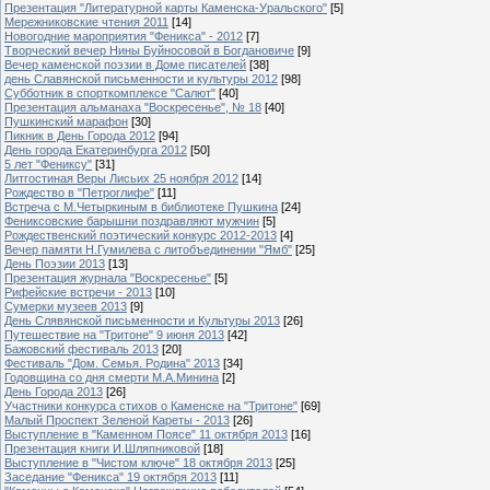
Презентация "Литературной карты Каменска-Уральского"
[5]
Мережниковские чтения 2011
[14]
Новогодние мароприятия "Феникса" - 2012
[7]
Творческий вечер Нины Буйносовой в Богдановиче
[9]
Вечер каменской поэзии в Доме писателей
[38]
день Славянской письменности и культуры 2012
[98]
Субботник в спорткомплексе "Салют"
[40]
Презентация альманаха "Воскресенье", № 18
[40]
Пушкинский марафон
[30]
Пикник в День Города 2012
[94]
День города Екатеринбурга 2012
[50]
5 лет "Фениксу"
[31]
Литгостиная Веры Лисьих 25 ноября 2012
[14]
Рождество в "Петроглифе"
[11]
Встреча с М.Четыркиным в библиотеке Пушкина
[24]
Фениксовские барышни поздравляют мужчин
[5]
Рождественский поэтический конкурс 2012-2013
[4]
Вечер памяти Н.Гумилева с литобъединении "Ямб"
[25]
День Поэзии 2013
[13]
Презентация журнала "Воскресенье"
[5]
Рифейские встречи - 2013
[10]
Сумерки музеев 2013
[9]
День Слявянской письменности и Культуры 2013
[26]
Путешествие на "Тритоне" 9 июня 2013
[42]
Бажовский фестиваль 2013
[20]
Фестиваль "Дом. Семья. Родина" 2013
[34]
Годовщина со дня смерти М.А.Минина
[2]
День Города 2013
[26]
Участники конкурса стихов о Каменске на "Тритоне"
[69]
Малый Проспект Зеленой Кареты - 2013
[26]
Выступление в "Каменном Поясе" 11 октября 2013
[16]
Презентация книги И.Шляпниковой
[18]
Выступление в "Чистом ключе" 18 октября 2013
[25]
Заседание "Феникса" 19 октября 2013
[11]