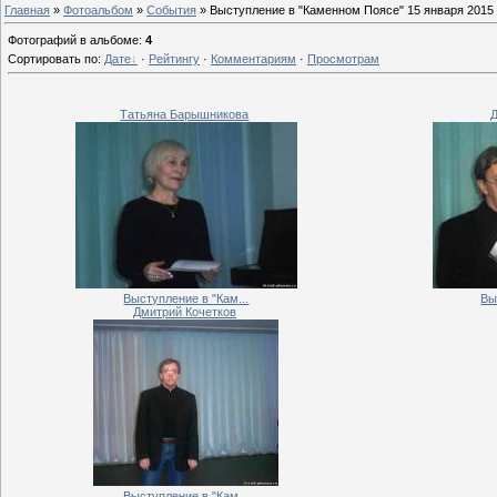
Главная
»
Фотоальбом
»
События
» Выступление в "Каменном Поясе" 15 января 2015 
Фотографий в альбоме
:
4
Сортировать по
:
Дате
·
Рейтингу
·
Комментариям
·
Просмотрам
Татьяна Барышникова
Д
Выступление в "Кам...
Вы
Дмитрий Кочетков
Выступление в "Кам...