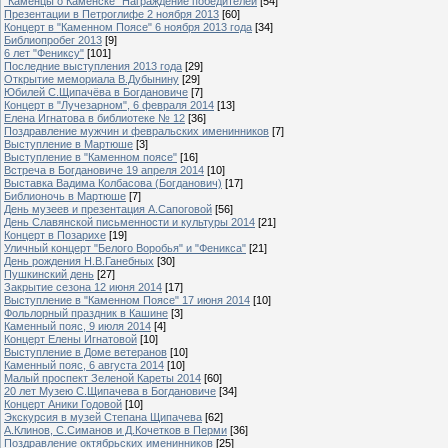
"Каменцы о Каменске" Награждение победителей
[54]
Презентации в Петроглифе 2 ноября 2013
[60]
Концерт в "Каменном Поясе" 6 ноября 2013 года
[34]
Библиопробег 2013
[9]
6 лет "Фениксу"
[101]
Последние выступления 2013 года
[29]
Открытие мемориала В.Дубынину
[29]
Юбилей С.Щипачёва в Богдановиче
[7]
Концерт в "Лучезарном", 6 февраля 2014
[13]
Елена Игнатова в библиотеке № 12
[36]
Поздравление мужчин и февральских именинников
[7]
Выступление в Мартюше
[3]
Выступление в "Каменном поясе"
[16]
Встреча в Богдановиче 19 апреля 2014
[10]
Выставка Вадима Колбасова (Богданович)
[17]
Библионочь в Мартюше
[7]
День музеев и презентация А.Сапоговой
[56]
День Славянской письменности и культуры 2014
[21]
Концерт в Позарихе
[19]
Уличный концерт "Белого Воробья" и "Феникса"
[21]
День рождения Н.В.Ганебных
[30]
Пушкинский день
[27]
Закрытие сезона 12 июня 2014
[17]
Выступление в "Каменном Поясе" 17 июня 2014
[10]
Фольлорный праздник в Кашине
[3]
Каменный пояс, 9 июля 2014
[4]
Концерт Елены Игнатовой
[10]
Выступление в Доме ветеранов
[10]
Каменный пояс, 6 августа 2014
[10]
Малый проспект Зеленой Кареты 2014
[60]
20 лет Музею С.Щипачева в Богдановиче
[34]
Концерт Аники Годовой
[10]
Экскурсия в музей Степана Щипачева
[62]
А.Клинов, С.Симанов и Д.Кочетков в Перми
[36]
Поздравление октябрьских именинников
[25]