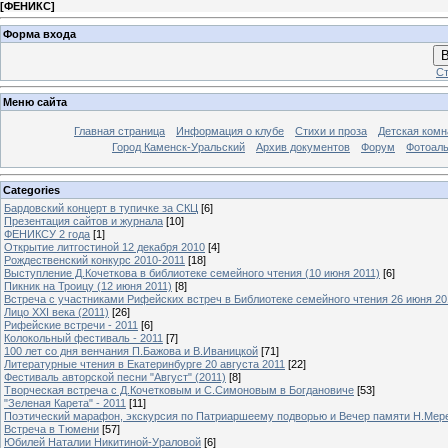
[
ФЕНИКС
]
Форма входа
В
Ст
Меню сайта
Главная страница
Информация о клубе
Стихи и проза
Детская комн
Город Каменск-Уральский
Архив документов
Форум
Фотоал
Categories
Бардовский концерт в тупичке за СКЦ
[6]
Презентация сайтов и журнала
[10]
ФЕНИКСУ 2 года
[1]
Открытие литгостиной 12 декабря 2010
[4]
Рождественский конкурс 2010-2011
[18]
Выступление Д.Кочеткова в библиотеке семейного чтения (10 июня 2011)
[6]
Пикник на Троицу (12 июня 2011)
[8]
Встреча с участниками Рифейских встреч в Библиотеке семейного чтения 26 июня 20
Лицо XXI века (2011)
[26]
Рифейские встречи - 2011
[6]
Колокольный фестиваль - 2011
[7]
100 лет со дня венчания П.Бажова и В.Иваницкой
[71]
Литературные чтения в Екатеринбурге 20 августа 2011
[22]
Фестиваль авторской песни "Август" (2011)
[8]
Творческая встреча с Д.Кочетковым и С.Симоновым в Богдановиче
[53]
"Зеленая Карета" - 2011
[11]
Поэтический марафон, экскурсия по Патриаршеему подворью и Вечер памяти Н.Мер
Встреча в Тюмени
[57]
Юбилей Наталии Никитиной-Ураловой
[6]