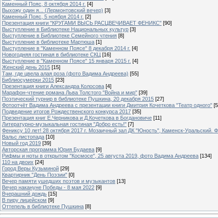
Каменный Пояс, 8 октября 2014 г.
[4]
Выхожу один я... (Лермонтовский вечер)
[3]
Каменный Пояс, 5 ноября 2014 г.
[2]
Презентация книги "КРУГАМИ ВЫСЬ РАСЦВЕЧИВАЕТ ФЕНИКС"
[90]
Выступление в Библиотеке Национальных культур
[3]
Выступление в Библиотеке Семейного чтения
[8]
Выступление в библиотеке Мартюша
[1]
Выступление в "Каменном Поясе" 8 декабря 2014 г.
[4]
Новогодняя гостиная в библиотеке СКЦ
[16]
Выступление в "Каменном Поясе" 15 января 2015 г.
[4]
Женский день 2015
[15]
Там, где цвела алая роза (фото Вадима Андреева)
[55]
Библиосумерки 2015
[23]
Презентация книги Александра Колосова
[4]
Марафон-чтение романа Льва Толстого "Война и мир"
[39]
Поэтический турнир в библиотеке Пушкина, 20 декабря 2015
[27]
Фотоотчёт Вадима Андреева с презентации книги Дмитрия Кочеткова "Театр одного"
[5
Подведение итогов Рождественского конкурса 2017
[35]
Презентация книг Е.Черникова и Д.Кочеткова в Богдановиче
[11]
Литературно-музыкальная гостиная "Добро есть!"
[7]
Фениксу 10 лет! 28 октября 2017 г. Мозаичный зал ДК "Юность", Каменск-Уральский. Ф
Вальс листопада
[10]
Новый год 2019
[39]
Авторская программа Юрия Будаева
[9]
Рифмы и ноты в открытом "Космосе", 25 августа 2019, фото Вадима Андреева
[134]
110 на двоих
[24]
Город Веры Кузьминой
[29]
Квартирник "День Поэзии"
[0]
Вечер памяти ушедших поэтов и музыкантов
[13]
Вечер накануне Победы - 8 мая 2022
[9]
Вчерашний дождь
[15]
В пиру лицейском
[9]
Оттепель в библиотеке Пушкина
[8]