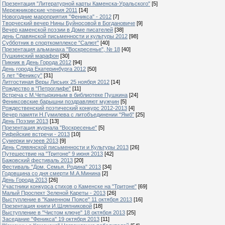
Презентация "Литературной карты Каменска-Уральского"
[5]
Мережниковские чтения 2011
[14]
Новогодние мароприятия "Феникса" - 2012
[7]
Творческий вечер Нины Буйносовой в Богдановиче
[9]
Вечер каменской поэзии в Доме писателей
[38]
день Славянской письменности и культуры 2012
[98]
Субботник в спорткомплексе "Салют"
[40]
Презентация альманаха "Воскресенье", № 18
[40]
Пушкинский марафон
[30]
Пикник в День Города 2012
[94]
День города Екатеринбурга 2012
[50]
5 лет "Фениксу"
[31]
Литгостиная Веры Лисьих 25 ноября 2012
[14]
Рождество в "Петроглифе"
[11]
Встреча с М.Четыркиным в библиотеке Пушкина
[24]
Фениксовские барышни поздравляют мужчин
[5]
Рождественский поэтический конкурс 2012-2013
[4]
Вечер памяти Н.Гумилева с литобъединении "Ямб"
[25]
День Поэзии 2013
[13]
Презентация журнала "Воскресенье"
[5]
Рифейские встречи - 2013
[10]
Сумерки музеев 2013
[9]
День Слявянской письменности и Культуры 2013
[26]
Путешествие на "Тритоне" 9 июня 2013
[42]
Бажовский фестиваль 2013
[20]
Фестиваль "Дом. Семья. Родина" 2013
[34]
Годовщина со дня смерти М.А.Минина
[2]
День Города 2013
[26]
Участники конкурса стихов о Каменске на "Тритоне"
[69]
Малый Проспект Зеленой Кареты - 2013
[26]
Выступление в "Каменном Поясе" 11 октября 2013
[16]
Презентация книги И.Шляпниковой
[18]
Выступление в "Чистом ключе" 18 октября 2013
[25]
Заседание "Феникса" 19 октября 2013
[11]