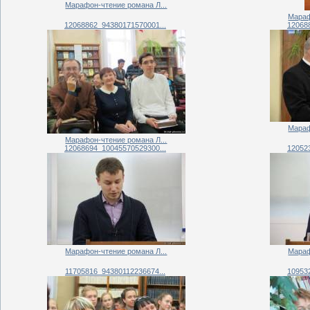
Марафон-чтение романа Л...
Мараф
12068862_94380171570001...
12068
Мараф
Марафон-чтение романа Л...
12068694_10045570529300...
12052
Марафон-чтение романа Л...
Мараф
11705816_94380112236674...
10953