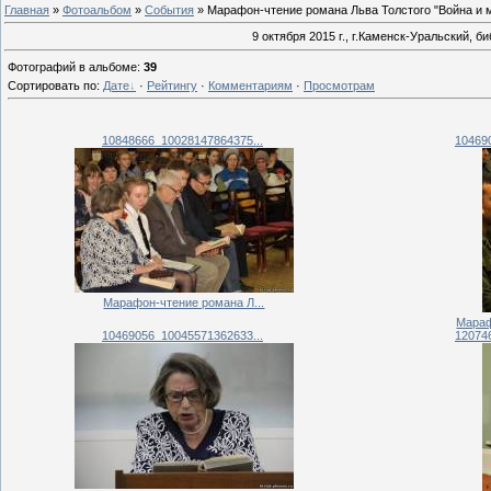
Главная
»
Фотоальбом
»
События
» Марафон-чтение романа Льва Толстого "Война и 
9 октября 2015 г., г.Каменск-Уральский, 
Фотографий в альбоме
:
39
Сортировать по
:
Дате
·
Рейтингу
·
Комментариям
·
Просмотрам
10848666_10028147864375...
10469
Марафон-чтение романа Л...
Мараф
10469056_10045571362633...
12074