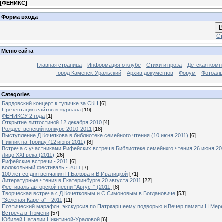
[
ФЕНИКС
]
Форма входа
В
Ст
Меню сайта
Главная страница
Информация о клубе
Стихи и проза
Детская комн
Город Каменск-Уральский
Архив документов
Форум
Фотоал
Categories
Бардовский концерт в тупичке за СКЦ
[6]
Презентация сайтов и журнала
[10]
ФЕНИКСУ 2 года
[1]
Открытие литгостиной 12 декабря 2010
[4]
Рождественский конкурс 2010-2011
[18]
Выступление Д.Кочеткова в библиотеке семейного чтения (10 июня 2011)
[6]
Пикник на Троицу (12 июня 2011)
[8]
Встреча с участниками Рифейских встреч в Библиотеке семейного чтения 26 июня 20
Лицо XXI века (2011)
[26]
Рифейские встречи - 2011
[6]
Колокольный фестиваль - 2011
[7]
100 лет со дня венчания П.Бажова и В.Иваницкой
[71]
Литературные чтения в Екатеринбурге 20 августа 2011
[22]
Фестиваль авторской песни "Август" (2011)
[8]
Творческая встреча с Д.Кочетковым и С.Симоновым в Богдановиче
[53]
"Зеленая Карета" - 2011
[11]
Поэтический марафон, экскурсия по Патриаршеему подворью и Вечер памяти Н.Мер
Встреча в Тюмени
[57]
Юбилей Наталии Никитиной-Ураловой
[6]