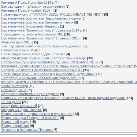
Каменный Пояс, 8 октября 2014 г.
[4]
Выхожу один я... (Лермонтовский вечер)
[3]
Каменный Пояс, 5 ноября 2014 г.
[2]
Презентация книги "КРУГАМИ ВЫСЬ РАСЦВЕЧИВАЕТ ФЕНИКС"
[90]
Выступление в Библиотеке Национальных культур
[3]
Выступление в Библиотеке Семейного чтения
[8]
Выступление в библиотеке Мартюша
[1]
Выступление в "Каменном Поясе" 8 декабря 2014 г.
[4]
Новогодняя гостиная в библиотеке СКЦ
[16]
Выступление в "Каменном Поясе" 15 января 2015 г.
[4]
Женский день 2015
[15]
Там, где цвела алая роза (фото Вадима Андреева)
[55]
Библиосумерки 2015
[23]
Презентация книги Александра Колосова
[4]
Марафон-чтение романа Льва Толстого "Война и мир"
[39]
Поэтический турнир в библиотеке Пушкина, 20 декабря 2015
[27]
Фотоотчёт Вадима Андреева с презентации книги Дмитрия Кочеткова "Театр одного"
[5
Подведение итогов Рождественского конкурса 2017
[35]
Презентация книг Е.Черникова и Д.Кочеткова в Богдановиче
[11]
Литературно-музыкальная гостиная "Добро есть!"
[7]
Фениксу 10 лет! 28 октября 2017 г. Мозаичный зал ДК "Юность", Каменск-Уральский. Ф
Вальс листопада
[10]
Новый год 2019
[39]
Авторская программа Юрия Будаева
[9]
Рифмы и ноты в открытом "Космосе", 25 августа 2019, фото Вадима Андреева
[134]
110 на двоих
[24]
Город Веры Кузьминой
[29]
Квартирник "День Поэзии"
[0]
Вечер памяти ушедших поэтов и музыкантов
[13]
Вечер накануне Победы - 8 мая 2022
[9]
Вчерашний дождь
[15]
В пиру лицейском
[9]
Оттепель в библиотеке Пушкина
[8]