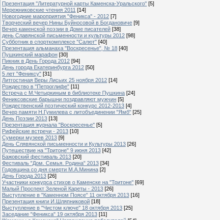
Презентация "Литературной карты Каменска-Уральского"
[5]
Мережниковские чтения 2011
[14]
Новогодние мароприятия "Феникса" - 2012
[7]
Творческий вечер Нины Буйносовой в Богдановиче
[9]
Вечер каменской поэзии в Доме писателей
[38]
день Славянской письменности и культуры 2012
[98]
Субботник в спорткомплексе "Салют"
[40]
Презентация альманаха "Воскресенье", № 18
[40]
Пушкинский марафон
[30]
Пикник в День Города 2012
[94]
День города Екатеринбурга 2012
[50]
5 лет "Фениксу"
[31]
Литгостиная Веры Лисьих 25 ноября 2012
[14]
Рождество в "Петроглифе"
[11]
Встреча с М.Четыркиным в библиотеке Пушкина
[24]
Фениксовские барышни поздравляют мужчин
[5]
Рождественский поэтический конкурс 2012-2013
[4]
Вечер памяти Н.Гумилева с литобъединении "Ямб"
[25]
День Поэзии 2013
[13]
Презентация журнала "Воскресенье"
[5]
Рифейские встречи - 2013
[10]
Сумерки музеев 2013
[9]
День Слявянской письменности и Культуры 2013
[26]
Путешествие на "Тритоне" 9 июня 2013
[42]
Бажовский фестиваль 2013
[20]
Фестиваль "Дом. Семья. Родина" 2013
[34]
Годовщина со дня смерти М.А.Минина
[2]
День Города 2013
[26]
Участники конкурса стихов о Каменске на "Тритоне"
[69]
Малый Проспект Зеленой Кареты - 2013
[26]
Выступление в "Каменном Поясе" 11 октября 2013
[16]
Презентация книги И.Шляпниковой
[18]
Выступление в "Чистом ключе" 18 октября 2013
[25]
Заседание "Феникса" 19 октября 2013
[11]