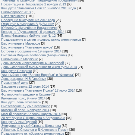
"Каменцы о Каменске" Награждение победителей
[54]
Презентации в Петроглифе 2 ноября 2013
[60]
Концерт в "Каменном Поясе" 6 ноября 2013 года
[34]
Библиопробег 2013
[9]
6 лет "Фениксу"
[101]
Последние выступления 2013 года
[29]
Открытие мемориала В.Дубынину
[29]
Юбилей С.Щипачёва в Богдановиче
[7]
Концерт в "Лучезарном", 6 февраля 2014
[13]
Елена Игнатова в библиотеке № 12
[36]
Поздравление мужчин и февральских именинников
[7]
Выступление в Мартюше
[3]
Выступление в "Каменном поясе"
[16]
Встреча в Богдановиче 19 апреля 2014
[10]
Выставка Вадима Колбасова (Богданович)
[17]
Библионочь в Мартюше
[7]
День музеев и презентация А.Сапоговой
[56]
День Славянской письменности и культуры 2014
[21]
Концерт в Позарихе
[19]
Уличный концерт "Белого Воробья" и "Феникса"
[21]
День рождения Н.В.Ганебных
[30]
Пушкинский день
[27]
Закрытие сезона 12 июня 2014
[17]
Выступление в "Каменном Поясе" 17 июня 2014
[10]
Фольлорный праздник в Кашине
[3]
Каменный пояс, 9 июля 2014
[4]
Концерт Елены Игнатовой
[10]
Выступление в Доме ветеранов
[10]
Каменный пояс, 6 августа 2014
[10]
Малый проспект Зеленой Кареты 2014
[60]
20 лет Музею С.Щипачева в Богдановиче
[34]
Концерт Аники Годовой
[10]
Экскурсия в музей Степана Щипачева
[62]
А.Клинов, С.Симанов и Д.Кочетков в Перми
[36]
Поздравление октябрьских именинников
[25]