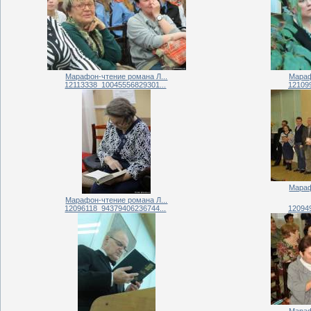
Марафон-чтение романа Л...
Мараф
12113338_10045556829301...
12109
Мараф
Марафон-чтение романа Л...
12096118_94379406236744...
12094
Мараф