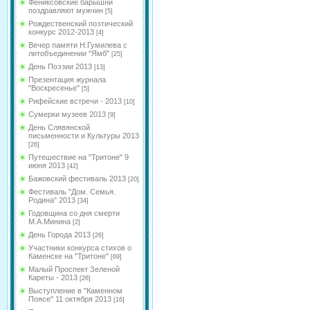
Фениксовские барышни
поздравляют мужчин
[5]
Рождественский поэтический
конкурс 2012-2013
[4]
Вечер памяти Н.Гумилева с
литобъединении "Ямб"
[25]
День Поэзии 2013
[13]
Презентация журнала
"Воскресенье"
[5]
Рифейские встречи - 2013
[10]
Сумерки музеев 2013
[9]
День Слявянской
письменности и Культуры 2013
[26]
Путешествие на "Тритоне" 9
июня 2013
[42]
Бажовский фестиваль 2013
[20]
Фестиваль "Дом. Семья.
Родина" 2013
[34]
Годовщина со дня смерти
М.А.Минина
[2]
День Города 2013
[26]
Участники конкурса стихов о
Каменске на "Тритоне"
[69]
Малый Проспект Зеленой
Кареты - 2013
[26]
Выступление в "Каменном
Поясе" 11 октября 2013
[16]