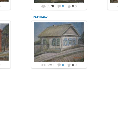
0
3578
0
0.0
P4190462
03.05.2014
NeXaker
0
3351
0
0.0