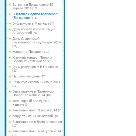
Встреча в Богдановиче 19
апреля 2014
[10]
Выставка Вадима Колбасова
(Богданович)
[17]
Библионочь в Мартюше
[7]
День музеев и презентация
А.Сапоговой
[56]
День Славянской
письменности и культуры 2014
[21]
Концерт в Позарихе
[19]
Уличный концерт "Белого
Воробья" и "Феникса"
[21]
День рождения Н.В.Ганебных
[30]
Пушкинский день
[27]
Закрытие сезона 12 июня 2014
[17]
Выступление в "Каменном
Поясе" 17 июня 2014
[10]
Фольлорный праздник в
Кашине
[3]
Каменный пояс, 9 июля 2014
[4]
Концерт Елены Игнатовой
[10]
Выступление в Доме ветеранов
[10]
Каменный пояс, 6 августа 2014
[10]