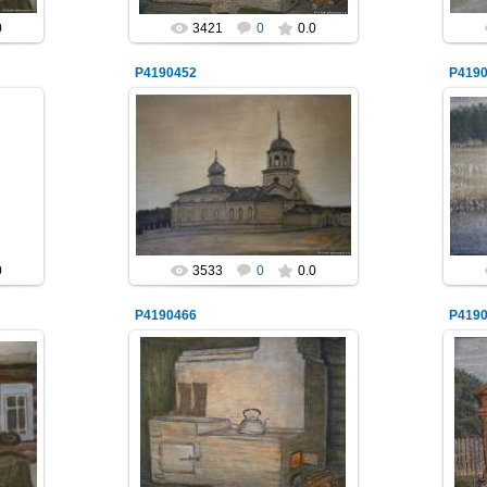
0
3421
0
0.0
P4190452
P419
03.05.2014
NeXaker
0
3533
0
0.0
P4190466
P419
03.05.2014
NeXaker