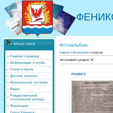
ФЕНИК
Меню сайта
Фотоальбом
Главная
»
Фотоальбом
» События
Главная страница
Фотографий в разделе
:
17
Информация о клубе
Стихи и проза
P4190473
Детская комната
Музыкальная гостиная
Видео
03.05.2014
Рождественский
поэтический конкурс
NeXaker
Фенипедия
Город Каменск-