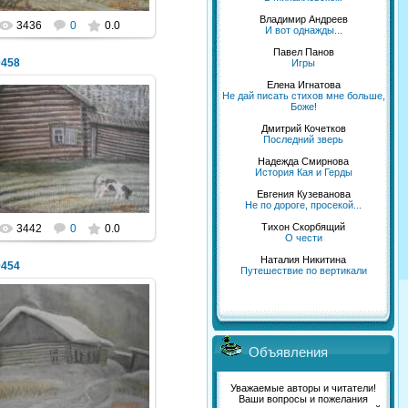
Владимир Андреев
3436
0
0.0
И вот однажды...
Павел Панов
0458
Игры
Елена Игнатова
Не дай писать стихов мне больше,
Боже!
Дмитрий Кочетков
03.05.2014
Последний зверь
Надежда Смирнова
NeXaker
История Кая и Герды
Евгения Кузеванова
Не по дороге, просекой...
Тихон Скорбящий
3442
0
0.0
О чести
Наталия Никитина
0454
Путешествие по вертикали
03.05.2014
Объявления
NeXaker
Уважаемые авторы и читатели!
Ваши вопросы и пожелания