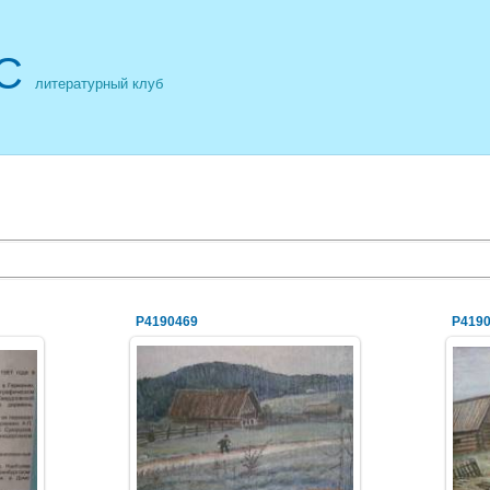
С
литературный клуб
P4190469
P419
03.05.2014
NeXaker