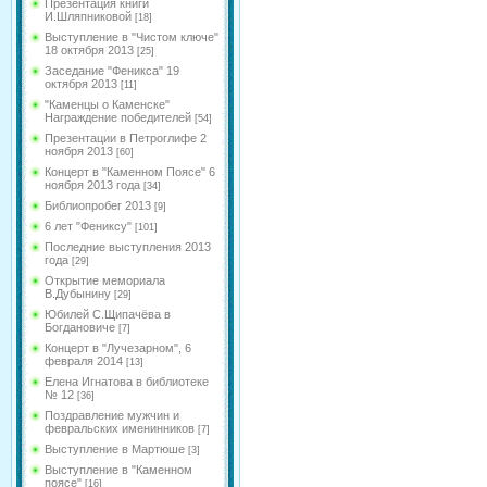
Презентация книги
И.Шляпниковой
[18]
Выступление в "Чистом ключе"
18 октября 2013
[25]
Заседание "Феникса" 19
октября 2013
[11]
"Каменцы о Каменске"
Награждение победителей
[54]
Презентации в Петроглифе 2
ноября 2013
[60]
Концерт в "Каменном Поясе" 6
ноября 2013 года
[34]
Библиопробег 2013
[9]
6 лет "Фениксу"
[101]
Последние выступления 2013
года
[29]
Открытие мемориала
В.Дубынину
[29]
Юбилей С.Щипачёва в
Богдановиче
[7]
Концерт в "Лучезарном", 6
февраля 2014
[13]
Елена Игнатова в библиотеке
№ 12
[36]
Поздравление мужчин и
февральских именинников
[7]
Выступление в Мартюше
[3]
Выступление в "Каменном
поясе"
[16]