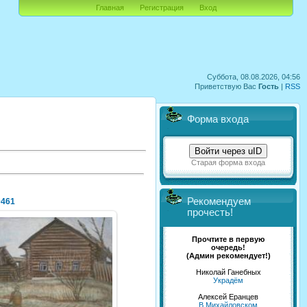
Главная
Регистрация
Вход
Суббота, 08.08.2026, 04:56
Приветствую Вас
Гость
|
RSS
Форма входа
Войти через uID
Старая форма входа
Рекомендуем
0461
прочесть!
Прочтите в первую
очередь!
(Админ рекомендует!)
03.05.2014
Николай Ганебных
NeXaker
Украдём
Алексей Еранцев
В Михайловском