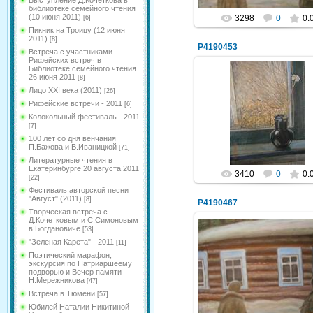
Выступление Д.Кочеткова в
библиотеке семейного чтения
(10 июня 2011)
3298
0
0.
[6]
Пикник на Троицу (12 июня
2011)
[8]
P4190453
Встреча с участниками
Рифейских встреч в
Библиотеке семейного чтения
26 июня 2011
[8]
Лицо XXI века (2011)
[26]
03.05.2014
Рифейские встречи - 2011
[6]
Колокольный фестиваль - 2011
NeXaker
[7]
100 лет со дня венчания
П.Бажова и В.Иваницкой
[71]
Литературные чтения в
Екатеринбурге 20 августа 2011
3410
0
0.
[22]
Фестиваль авторской песни
"Август" (2011)
[8]
P4190467
Творческая встреча с
Д.Кочетковым и С.Симоновым
в Богдановиче
[53]
"Зеленая Карета" - 2011
[11]
Поэтический марафон,
03.05.2014
экскурсия по Патриаршеему
подворью и Вечер памяти
NeXaker
Н.Мережникова
[47]
Встреча в Тюмени
[57]
Юбилей Наталии Никитиной-