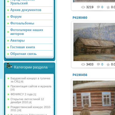
Уральский
3219
0
0.
Архив документов
Форум
P4190460
Фотоальбомы
Фотогалереи наших
авторов
03.05.2014
Аватары
NeXaker
Гостевая книга
Обратная связь
3403
0
0.
Категории раздела
P4190456
Бардовский концерт в тупичке
за СКЦ
[6]
Презентация сайтов и журнала
[10]
ФЕНИКСУ 2 года
[1]
03.05.2014
Открытие литгостиной 12
декабря 2010
[4]
NeXaker
Рождественский конкурс 2010-
2011
[18]