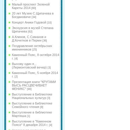
Малый проспект Зеленой
Кареты 2014
[60]
20 лет Музею С.Щипачева в
Богдановиче
[34]
Концерт Аники Годовой
[10]
Экскурсия в музей Степана
Щипачева
[62]
А.Клинов, С.Симанов и
Д.Кочетков в Перми
[36]
Поздравление октябрьских
именинников
[25]
Каменный Пояс, 8 октября 2014
г.
[4]
Выхожу один я...
(Лермонтовский вечер)
[3]
Каменный Пояс, 5 ноября 2014
г.
[2]
Презентация книги "КРУГАМИ
ВЫСЬ РАСЦВЕЧИВАЕТ
ФЕНИКС"
[90]
Выступление в Библиотеке
Национальных культур
[3]
Выступление в Библиотеке
Семейного чтения
[8]
Выступление в библиотеке
Мартюша
[1]
Выступление в "Каменном
Поясе" 8 декабря 2014 г.
[4]