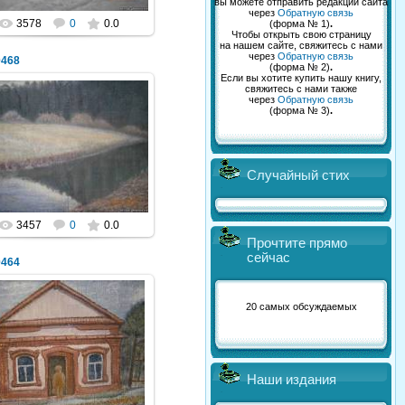
вы можете отправить редакции сайта
через
Обратную связь
3578
0
0.0
(форма № 1)
.
Чтобы открыть свою страницу
на нашем сайте, свяжитесь с нами
через
Обратную связь
0468
(форма № 2)
.
Если вы хотите купить нашу книгу,
свяжитесь с нами также
через
Обратную связь
(форма № 3)
.
03.05.2014
NeXaker
Случайный стих
3457
0
0.0
Прочтите прямо
сейчас
0464
20 самых обсуждаемых
03.05.2014
NeXaker
Наши издания