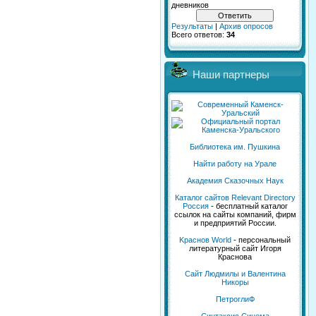
дневников
Результаты
|
Архив опросов
Всего ответов:
34
Наши партнеры
Библиотека им. Пушкина
Найти работу на Урале
Академия Сказочных Наук
Каталог сайтов Relevant Directory
Россия
- бесплатный каталог
ссылок на сайты компаний, фирм
и предприятий России.
Kраснов World
- персональный
литературный сайт Игоря
Краснова
Сайт Людмилы и Валентина
Никоры
ПетроглиФ