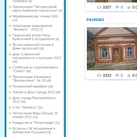
Ураловой
[6]
Презентация "Литературной
3307
0
0.
карты Каменска-Уральского"
[5]
Мережниковские чтения 2011
P4190463
[14]
Новогодние мароприятия
"Феникса" - 2012
[7]
Творческий вечер Нины
Буйносовой в Богдановиче
[9]
03.05.2014
Вечер каменской поэзии в
Доме писателей
[38]
NeXaker
день Славянской
письменности и культуры 2012
[98]
Субботник в спорткомплексе
"Салют"
[40]
3333
0
0.
Презентация альманаха
"Воскресенье", № 18
[40]
Пушкинский марафон
[30]
Пикник в День Города 2012
[94]
День города Екатеринбурга
2012
[50]
5 лет "Фениксу"
[31]
Литгостиная Веры Лисьих 25
ноября 2012
[14]
Рождество в "Петроглифе"
[11]
Встреча с М.Четыркиным в
библиотеке Пушкина
[24]