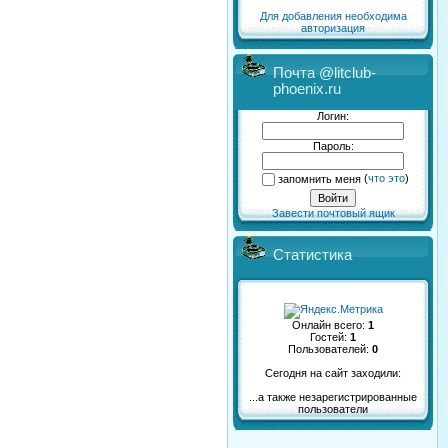
Для добавления необходима
авторизация
Почта @litclub-
phoenix.ru
Логин:
Пароль:
запомнить меня
(
что это
)
Завести почтовый ящик
Статистика
Онлайн всего:
1
Гостей:
1
Пользователей:
0
Сегодня на сайт заходили:
...а также незарегистрированные
пользователи