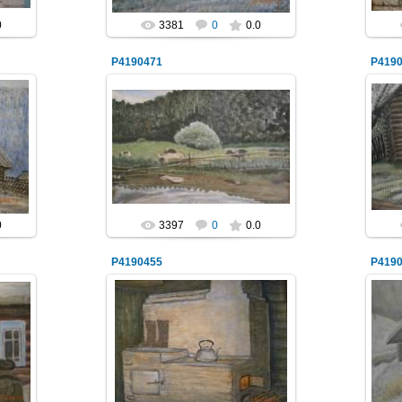
0
3381
0
0.0
P4190471
P419
03.05.2014
NeXaker
0
3397
0
0.0
P4190455
P419
03.05.2014
NeXaker