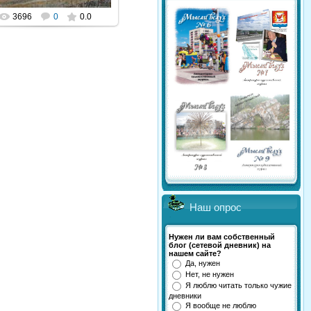
3696
0
0.0
Наш опрос
Нужен ли вам собственный
блог (сетевой дневник) на
нашем сайте?
Да, нужен
Нет, не нужен
Я люблю читать только чужие
дневники
Я вообще не люблю