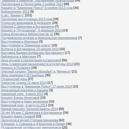
"Каменцы о Каменске" Награждение победителей
[54]
Презентации в Петроглифе 2 ноября 2013
[60]
Концерт в "Каменном Поясе" 6 ноября 2013 года
[34]
Библиопробег 2013
[9]
6 лет "Фениксу"
[101]
Последние выступления 2013 года
[29]
Открытие мемориала В.Дубынину
[29]
Юбилей С.Щипачёва в Богдановиче
[7]
Концерт в "Лучезарном", 6 февраля 2014
[13]
Елена Игнатова в библиотеке № 12
[36]
Поздравление мужчин и февральских именинников
[7]
Выступление в Мартюше
[3]
Выступление в "Каменном поясе"
[16]
Встреча в Богдановиче 19 апреля 2014
[10]
Выставка Вадима Колбасова (Богданович)
[17]
Библионочь в Мартюше
[7]
День музеев и презентация А.Сапоговой
[56]
День Славянской письменности и культуры 2014
[21]
Концерт в Позарихе
[19]
Уличный концерт "Белого Воробья" и "Феникса"
[21]
День рождения Н.В.Ганебных
[30]
Пушкинский день
[27]
Закрытие сезона 12 июня 2014
[17]
Выступление в "Каменном Поясе" 17 июня 2014
[10]
Фольлорный праздник в Кашине
[3]
Каменный пояс, 9 июля 2014
[4]
Концерт Елены Игнатовой
[10]
Выступление в Доме ветеранов
[10]
Каменный пояс, 6 августа 2014
[10]
Малый проспект Зеленой Кареты 2014
[60]
20 лет Музею С.Щипачева в Богдановиче
[34]
Концерт Аники Годовой
[10]
Экскурсия в музей Степана Щипачева
[62]
А.Клинов, С.Симанов и Д.Кочетков в Перми
[36]
Поздравление октябрьских именинников
[25]