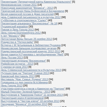
Презентация "Литературной карты Каменска-Уральского"
[5]
Мережниковские чтения 2011
[14]
Новогодние мароприятия "Феникса" - 2012
[7]
Творческий вечер Нины Буйносовой в Богдановиче
[9]
Вечер каменской поэзии в Доме писателей
[38]
день Славянской письменности и культуры 2012
[98]
Субботник в спорткомплексе "Салют"
[40]
Презентация альманаха "Воскресенье", № 18
[40]
Пушкинский марафон
[30]
Пикник в День Города 2012
[94]
День города Екатеринбурга 2012
[50]
5 лет "Фениксу"
[31]
Литгостиная Веры Лисьих 25 ноября 2012
[14]
Рождество в "Петроглифе"
[11]
Встреча с М.Четыркиным в библиотеке Пушкина
[24]
Фениксовские барышни поздравляют мужчин
[5]
Рождественский поэтический конкурс 2012-2013
[4]
Вечер памяти Н.Гумилева с литобъединении "Ямб"
[25]
День Поэзии 2013
[13]
Презентация журнала "Воскресенье"
[5]
Рифейские встречи - 2013
[10]
Сумерки музеев 2013
[9]
День Слявянской письменности и Культуры 2013
[26]
Путешествие на "Тритоне" 9 июня 2013
[42]
Бажовский фестиваль 2013
[20]
Фестиваль "Дом. Семья. Родина" 2013
[34]
Годовщина со дня смерти М.А.Минина
[2]
День Города 2013
[26]
Участники конкурса стихов о Каменске на "Тритоне"
[69]
Малый Проспект Зеленой Кареты - 2013
[26]
Выступление в "Каменном Поясе" 11 октября 2013
[16]
Презентация книги И.Шляпниковой
[18]
Выступление в "Чистом ключе" 18 октября 2013
[25]
Заседание "Феникса" 19 октября 2013
[11]