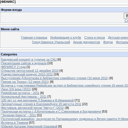
[
ФЕНИКС
]
Форма входа
В
Ст
Меню сайта
Главная страница
Информация о клубе
Стихи и проза
Детская комн
Город Каменск-Уральский
Архив документов
Форум
Фотоал
Categories
Бардовский концерт в тупичке за СКЦ
[6]
Презентация сайтов и журнала
[10]
ФЕНИКСУ 2 года
[1]
Открытие литгостиной 12 декабря 2010
[4]
Рождественский конкурс 2010-2011
[18]
Выступление Д.Кочеткова в библиотеке семейного чтения (10 июня 2011)
[6]
Пикник на Троицу (12 июня 2011)
[8]
Встреча с участниками Рифейских встреч в Библиотеке семейного чтения 26 июня 20
Лицо XXI века (2011)
[26]
Рифейские встречи - 2011
[6]
Колокольный фестиваль - 2011
[7]
100 лет со дня венчания П.Бажова и В.Иваницкой
[71]
Литературные чтения в Екатеринбурге 20 августа 2011
[22]
Фестиваль авторской песни "Август" (2011)
[8]
Творческая встреча с Д.Кочетковым и С.Симоновым в Богдановиче
[53]
"Зеленая Карета" - 2011
[11]
Поэтический марафон, экскурсия по Патриаршеему подворью и Вечер памяти Н.Мер
Встреча в Тюмени
[57]
Юбилей Наталии Никитиной-Ураловой
[6]