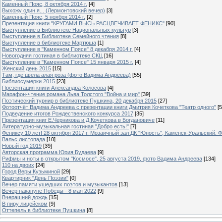
Каменный Пояс, 8 октября 2014 г.
[4]
Выхожу один я... (Лермонтовский вечер)
[3]
Каменный Пояс, 5 ноября 2014 г.
[2]
Презентация книги "КРУГАМИ ВЫСЬ РАСЦВЕЧИВАЕТ ФЕНИКС"
[90]
Выступление в Библиотеке Национальных культур
[3]
Выступление в Библиотеке Семейного чтения
[8]
Выступление в библиотеке Мартюша
[1]
Выступление в "Каменном Поясе" 8 декабря 2014 г.
[4]
Новогодняя гостиная в библиотеке СКЦ
[16]
Выступление в "Каменном Поясе" 15 января 2015 г.
[4]
Женский день 2015
[15]
Там, где цвела алая роза (фото Вадима Андреева)
[55]
Библиосумерки 2015
[23]
Презентация книги Александра Колосова
[4]
Марафон-чтение романа Льва Толстого "Война и мир"
[39]
Поэтический турнир в библиотеке Пушкина, 20 декабря 2015
[27]
Фотоотчёт Вадима Андреева с презентации книги Дмитрия Кочеткова "Театр одного"
[5
Подведение итогов Рождественского конкурса 2017
[35]
Презентация книг Е.Черникова и Д.Кочеткова в Богдановиче
[11]
Литературно-музыкальная гостиная "Добро есть!"
[7]
Фениксу 10 лет! 28 октября 2017 г. Мозаичный зал ДК "Юность", Каменск-Уральский. Ф
Вальс листопада
[10]
Новый год 2019
[39]
Авторская программа Юрия Будаева
[9]
Рифмы и ноты в открытом "Космосе", 25 августа 2019, фото Вадима Андреева
[134]
110 на двоих
[24]
Город Веры Кузьминой
[29]
Квартирник "День Поэзии"
[0]
Вечер памяти ушедших поэтов и музыкантов
[13]
Вечер накануне Победы - 8 мая 2022
[9]
Вчерашний дождь
[15]
В пиру лицейском
[9]
Оттепель в библиотеке Пушкина
[8]