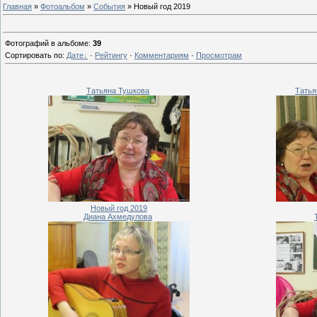
Главная
»
Фотоальбом
»
События
» Новый год 2019
Фотографий в альбоме
:
39
Сортировать по
:
Дате
·
Рейтингу
·
Комментариям
·
Просмотрам
Татьяна Тушкова
Татья
Новый год 2019
Диана Ахмедулова