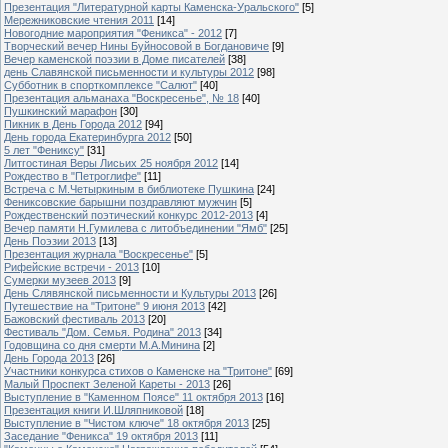
Презентация "Литературной карты Каменска-Уральского"
[5]
Мережниковские чтения 2011
[14]
Новогодние мароприятия "Феникса" - 2012
[7]
Творческий вечер Нины Буйносовой в Богдановиче
[9]
Вечер каменской поэзии в Доме писателей
[38]
день Славянской письменности и культуры 2012
[98]
Субботник в спорткомплексе "Салют"
[40]
Презентация альманаха "Воскресенье", № 18
[40]
Пушкинский марафон
[30]
Пикник в День Города 2012
[94]
День города Екатеринбурга 2012
[50]
5 лет "Фениксу"
[31]
Литгостиная Веры Лисьих 25 ноября 2012
[14]
Рождество в "Петроглифе"
[11]
Встреча с М.Четыркиным в библиотеке Пушкина
[24]
Фениксовские барышни поздравляют мужчин
[5]
Рождественский поэтический конкурс 2012-2013
[4]
Вечер памяти Н.Гумилева с литобъединении "Ямб"
[25]
День Поэзии 2013
[13]
Презентация журнала "Воскресенье"
[5]
Рифейские встречи - 2013
[10]
Сумерки музеев 2013
[9]
День Слявянской письменности и Культуры 2013
[26]
Путешествие на "Тритоне" 9 июня 2013
[42]
Бажовский фестиваль 2013
[20]
Фестиваль "Дом. Семья. Родина" 2013
[34]
Годовщина со дня смерти М.А.Минина
[2]
День Города 2013
[26]
Участники конкурса стихов о Каменске на "Тритоне"
[69]
Малый Проспект Зеленой Кареты - 2013
[26]
Выступление в "Каменном Поясе" 11 октября 2013
[16]
Презентация книги И.Шляпниковой
[18]
Выступление в "Чистом ключе" 18 октября 2013
[25]
Заседание "Феникса" 19 октября 2013
[11]