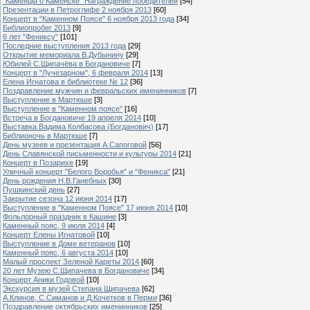
"Каменцы о Каменске" Награждение победителей
[54]
Презентации в Петроглифе 2 ноября 2013
[60]
Концерт в "Каменном Поясе" 6 ноября 2013 года
[34]
Библиопробег 2013
[9]
6 лет "Фениксу"
[101]
Последние выступления 2013 года
[29]
Открытие мемориала В.Дубынину
[29]
Юбилей С.Щипачёва в Богдановиче
[7]
Концерт в "Лучезарном", 6 февраля 2014
[13]
Елена Игнатова в библиотеке № 12
[36]
Поздравление мужчин и февральских именинников
[7]
Выступление в Мартюше
[3]
Выступление в "Каменном поясе"
[16]
Встреча в Богдановиче 19 апреля 2014
[10]
Выставка Вадима Колбасова (Богданович)
[17]
Библионочь в Мартюше
[7]
День музеев и презентация А.Сапоговой
[56]
День Славянской письменности и культуры 2014
[21]
Концерт в Позарихе
[19]
Уличный концерт "Белого Воробья" и "Феникса"
[21]
День рождения Н.В.Ганебных
[30]
Пушкинский день
[27]
Закрытие сезона 12 июня 2014
[17]
Выступление в "Каменном Поясе" 17 июня 2014
[10]
Фольлорный праздник в Кашине
[3]
Каменный пояс, 9 июля 2014
[4]
Концерт Елены Игнатовой
[10]
Выступление в Доме ветеранов
[10]
Каменный пояс, 6 августа 2014
[10]
Малый проспект Зеленой Кареты 2014
[60]
20 лет Музею С.Щипачева в Богдановиче
[34]
Концерт Аники Годовой
[10]
Экскурсия в музей Степана Щипачева
[62]
А.Клинов, С.Симанов и Д.Кочетков в Перми
[36]
Поздравление октябрьских именинников
[25]