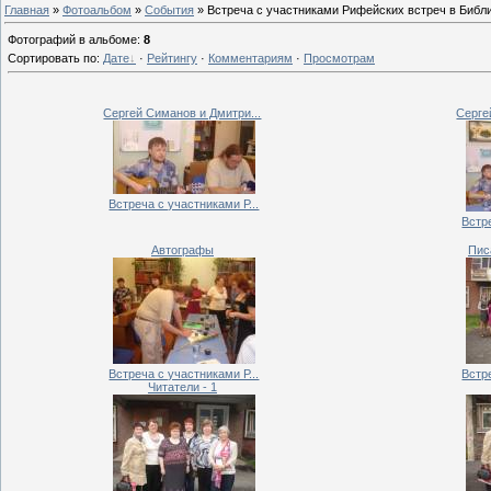
Главная
»
Фотоальбом
»
События
» Встреча с участниками Рифейских встреч в Библи
Фотографий в альбоме
:
8
Сортировать по
:
Дате
·
Рейтингу
·
Комментариям
·
Просмотрам
Сергей Симанов и Дмитри...
Серге
Встреча с участниками Р...
Встре
Автографы
Пис
Встреча с участниками Р...
Встре
Читатели - 1