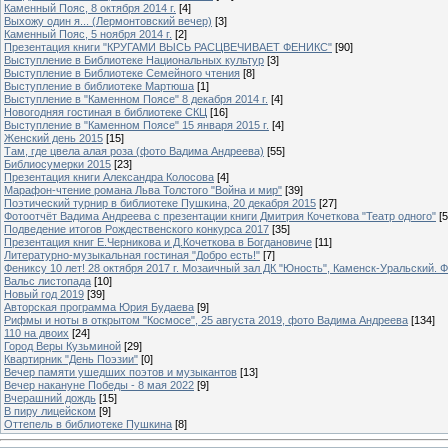
Каменный Пояс, 8 октября 2014 г.
[4]
Выхожу один я... (Лермонтовский вечер)
[3]
Каменный Пояс, 5 ноября 2014 г.
[2]
Презентация книги "КРУГАМИ ВЫСЬ РАСЦВЕЧИВАЕТ ФЕНИКС"
[90]
Выступление в Библиотеке Национальных культур
[3]
Выступление в Библиотеке Семейного чтения
[8]
Выступление в библиотеке Мартюша
[1]
Выступление в "Каменном Поясе" 8 декабря 2014 г.
[4]
Новогодняя гостиная в библиотеке СКЦ
[16]
Выступление в "Каменном Поясе" 15 января 2015 г.
[4]
Женский день 2015
[15]
Там, где цвела алая роза (фото Вадима Андреева)
[55]
Библиосумерки 2015
[23]
Презентация книги Александра Колосова
[4]
Марафон-чтение романа Льва Толстого "Война и мир"
[39]
Поэтический турнир в библиотеке Пушкина, 20 декабря 2015
[27]
Фотоотчёт Вадима Андреева с презентации книги Дмитрия Кочеткова "Театр одного"
[5
Подведение итогов Рождественского конкурса 2017
[35]
Презентация книг Е.Черникова и Д.Кочеткова в Богдановиче
[11]
Литературно-музыкальная гостиная "Добро есть!"
[7]
Фениксу 10 лет! 28 октября 2017 г. Мозаичный зал ДК "Юность", Каменск-Уральский. Ф
Вальс листопада
[10]
Новый год 2019
[39]
Авторская программа Юрия Будаева
[9]
Рифмы и ноты в открытом "Космосе", 25 августа 2019, фото Вадима Андреева
[134]
110 на двоих
[24]
Город Веры Кузьминой
[29]
Квартирник "День Поэзии"
[0]
Вечер памяти ушедших поэтов и музыкантов
[13]
Вечер накануне Победы - 8 мая 2022
[9]
Вчерашний дождь
[15]
В пиру лицейском
[9]
Оттепель в библиотеке Пушкина
[8]