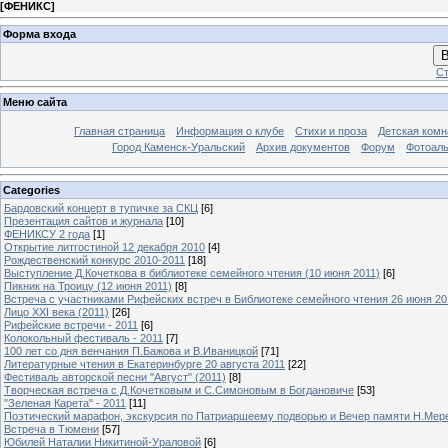
[
ФЕНИКС
]
Форма входа
В
Ст
Меню сайта
Главная страница
Информация о клубе
Стихи и проза
Детская комн
Город Каменск-Уральский
Архив документов
Форум
Фотоал
Categories
Бардовский концерт в тупичке за СКЦ
[6]
Презентация сайтов и журнала
[10]
ФЕНИКСУ 2 года
[1]
Открытие литгостиной 12 декабря 2010
[4]
Рождественский конкурс 2010-2011
[18]
Выступление Д.Кочеткова в библиотеке семейного чтения (10 июня 2011)
[6]
Пикник на Троицу (12 июня 2011)
[8]
Встреча с участниками Рифейских встреч в Библиотеке семейного чтения 26 июня 20
Лицо XXI века (2011)
[26]
Рифейские встречи - 2011
[6]
Колокольный фестиваль - 2011
[7]
100 лет со дня венчания П.Бажова и В.Иваницкой
[71]
Литературные чтения в Екатеринбурге 20 августа 2011
[22]
Фестиваль авторской песни "Август" (2011)
[8]
Творческая встреча с Д.Кочетковым и С.Симоновым в Богдановиче
[53]
"Зеленая Карета" - 2011
[11]
Поэтический марафон, экскурсия по Патриаршеему подворью и Вечер памяти Н.Мер
Встреча в Тюмени
[57]
Юбилей Наталии Никитиной-Ураловой
[6]