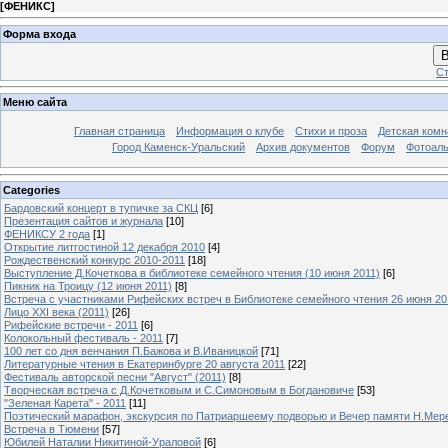
[
ФЕНИКС
]
Форма входа
В
Ст
Меню сайта
Главная страница
Информация о клубе
Стихи и проза
Детская комн
Город Каменск-Уральский
Архив документов
Форум
Фотоал
Categories
Бардовский концерт в тупичке за СКЦ
[6]
Презентация сайтов и журнала
[10]
ФЕНИКСУ 2 года
[1]
Открытие литгостиной 12 декабря 2010
[4]
Рождественский конкурс 2010-2011
[18]
Выступление Д.Кочеткова в библиотеке семейного чтения (10 июня 2011)
[6]
Пикник на Троицу (12 июня 2011)
[8]
Встреча с участниками Рифейских встреч в Библиотеке семейного чтения 26 июня 20
Лицо XXI века (2011)
[26]
Рифейские встречи - 2011
[6]
Колокольный фестиваль - 2011
[7]
100 лет со дня венчания П.Бажова и В.Иваницкой
[71]
Литературные чтения в Екатеринбурге 20 августа 2011
[22]
Фестиваль авторской песни "Август" (2011)
[8]
Творческая встреча с Д.Кочетковым и С.Симоновым в Богдановиче
[53]
"Зеленая Карета" - 2011
[11]
Поэтический марафон, экскурсия по Патриаршеему подворью и Вечер памяти Н.Мер
Встреча в Тюмени
[57]
Юбилей Наталии Никитиной-Ураловой
[6]