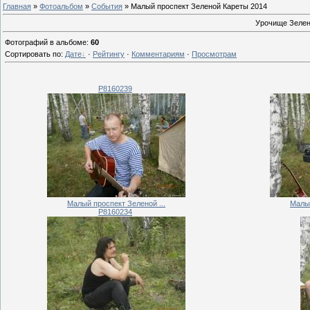
Главная
»
Фотоальбом
»
События
» Малый проспект Зеленой Кареты 2014
Урочище Зелена
Фотографий в альбоме
:
60
Сортировать по
:
Дате
·
Рейтингу
·
Комментариям
·
Просмотрам
P8160239
Малый проспект Зеленой ...
Малый
P8160234