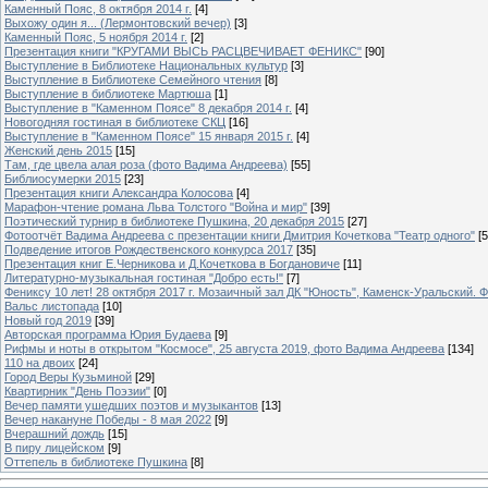
Каменный Пояс, 8 октября 2014 г.
[4]
Выхожу один я... (Лермонтовский вечер)
[3]
Каменный Пояс, 5 ноября 2014 г.
[2]
Презентация книги "КРУГАМИ ВЫСЬ РАСЦВЕЧИВАЕТ ФЕНИКС"
[90]
Выступление в Библиотеке Национальных культур
[3]
Выступление в Библиотеке Семейного чтения
[8]
Выступление в библиотеке Мартюша
[1]
Выступление в "Каменном Поясе" 8 декабря 2014 г.
[4]
Новогодняя гостиная в библиотеке СКЦ
[16]
Выступление в "Каменном Поясе" 15 января 2015 г.
[4]
Женский день 2015
[15]
Там, где цвела алая роза (фото Вадима Андреева)
[55]
Библиосумерки 2015
[23]
Презентация книги Александра Колосова
[4]
Марафон-чтение романа Льва Толстого "Война и мир"
[39]
Поэтический турнир в библиотеке Пушкина, 20 декабря 2015
[27]
Фотоотчёт Вадима Андреева с презентации книги Дмитрия Кочеткова "Театр одного"
[5
Подведение итогов Рождественского конкурса 2017
[35]
Презентация книг Е.Черникова и Д.Кочеткова в Богдановиче
[11]
Литературно-музыкальная гостиная "Добро есть!"
[7]
Фениксу 10 лет! 28 октября 2017 г. Мозаичный зал ДК "Юность", Каменск-Уральский. Ф
Вальс листопада
[10]
Новый год 2019
[39]
Авторская программа Юрия Будаева
[9]
Рифмы и ноты в открытом "Космосе", 25 августа 2019, фото Вадима Андреева
[134]
110 на двоих
[24]
Город Веры Кузьминой
[29]
Квартирник "День Поэзии"
[0]
Вечер памяти ушедших поэтов и музыкантов
[13]
Вечер накануне Победы - 8 мая 2022
[9]
Вчерашний дождь
[15]
В пиру лицейском
[9]
Оттепель в библиотеке Пушкина
[8]