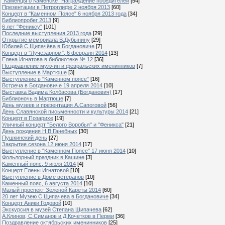
"Каменцы о Каменске" Награждение победителей
[54]
Презентации в Петроглифе 2 ноября 2013
[60]
Концерт в "Каменном Поясе" 6 ноября 2013 года
[34]
Библиопробег 2013
[9]
6 лет "Фениксу"
[101]
Последние выступления 2013 года
[29]
Открытие мемориала В.Дубынину
[29]
Юбилей С.Щипачёва в Богдановиче
[7]
Концерт в "Лучезарном", 6 февраля 2014
[13]
Елена Игнатова в библиотеке № 12
[36]
Поздравление мужчин и февральских именинников
[7]
Выступление в Мартюше
[3]
Выступление в "Каменном поясе"
[16]
Встреча в Богдановиче 19 апреля 2014
[10]
Выставка Вадима Колбасова (Богданович)
[17]
Библионочь в Мартюше
[7]
День музеев и презентация А.Сапоговой
[56]
День Славянской письменности и культуры 2014
[21]
Концерт в Позарихе
[19]
Уличный концерт "Белого Воробья" и "Феникса"
[21]
День рождения Н.В.Ганебных
[30]
Пушкинский день
[27]
Закрытие сезона 12 июня 2014
[17]
Выступление в "Каменном Поясе" 17 июня 2014
[10]
Фольлорный праздник в Кашине
[3]
Каменный пояс, 9 июля 2014
[4]
Концерт Елены Игнатовой
[10]
Выступление в Доме ветеранов
[10]
Каменный пояс, 6 августа 2014
[10]
Малый проспект Зеленой Кареты 2014
[60]
20 лет Музею С.Щипачева в Богдановиче
[34]
Концерт Аники Годовой
[10]
Экскурсия в музей Степана Щипачева
[62]
А.Клинов, С.Симанов и Д.Кочетков в Перми
[36]
Поздравление октябрьских именинников
[25]