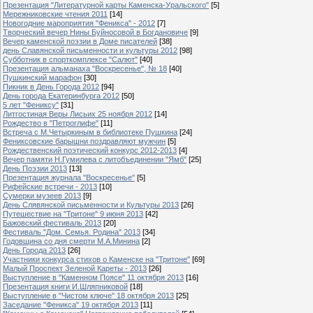
Презентация "Литературной карты Каменска-Уральского"
[5]
Мережниковские чтения 2011
[14]
Новогодние мароприятия "Феникса" - 2012
[7]
Творческий вечер Нины Буйносовой в Богдановиче
[9]
Вечер каменской поэзии в Доме писателей
[38]
день Славянской письменности и культуры 2012
[98]
Субботник в спорткомплексе "Салют"
[40]
Презентация альманаха "Воскресенье", № 18
[40]
Пушкинский марафон
[30]
Пикник в День Города 2012
[94]
День города Екатеринбурга 2012
[50]
5 лет "Фениксу"
[31]
Литгостиная Веры Лисьих 25 ноября 2012
[14]
Рождество в "Петроглифе"
[11]
Встреча с М.Четыркиным в библиотеке Пушкина
[24]
Фениксовские барышни поздравляют мужчин
[5]
Рождественский поэтический конкурс 2012-2013
[4]
Вечер памяти Н.Гумилева с литобъединении "Ямб"
[25]
День Поэзии 2013
[13]
Презентация журнала "Воскресенье"
[5]
Рифейские встречи - 2013
[10]
Сумерки музеев 2013
[9]
День Слявянской письменности и Культуры 2013
[26]
Путешествие на "Тритоне" 9 июня 2013
[42]
Бажовский фестиваль 2013
[20]
Фестиваль "Дом. Семья. Родина" 2013
[34]
Годовщина со дня смерти М.А.Минина
[2]
День Города 2013
[26]
Участники конкурса стихов о Каменске на "Тритоне"
[69]
Малый Проспект Зеленой Кареты - 2013
[26]
Выступление в "Каменном Поясе" 11 октября 2013
[16]
Презентация книги И.Шляпниковой
[18]
Выступление в "Чистом ключе" 18 октября 2013
[25]
Заседание "Феникса" 19 октября 2013
[11]