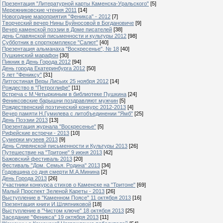
Презентация "Литературной карты Каменска-Уральского"
[5]
Мережниковские чтения 2011
[14]
Новогодние мароприятия "Феникса" - 2012
[7]
Творческий вечер Нины Буйносовой в Богдановиче
[9]
Вечер каменской поэзии в Доме писателей
[38]
день Славянской письменности и культуры 2012
[98]
Субботник в спорткомплексе "Салют"
[40]
Презентация альманаха "Воскресенье", № 18
[40]
Пушкинский марафон
[30]
Пикник в День Города 2012
[94]
День города Екатеринбурга 2012
[50]
5 лет "Фениксу"
[31]
Литгостиная Веры Лисьих 25 ноября 2012
[14]
Рождество в "Петроглифе"
[11]
Встреча с М.Четыркиным в библиотеке Пушкина
[24]
Фениксовские барышни поздравляют мужчин
[5]
Рождественский поэтический конкурс 2012-2013
[4]
Вечер памяти Н.Гумилева с литобъединении "Ямб"
[25]
День Поэзии 2013
[13]
Презентация журнала "Воскресенье"
[5]
Рифейские встречи - 2013
[10]
Сумерки музеев 2013
[9]
День Слявянской письменности и Культуры 2013
[26]
Путешествие на "Тритоне" 9 июня 2013
[42]
Бажовский фестиваль 2013
[20]
Фестиваль "Дом. Семья. Родина" 2013
[34]
Годовщина со дня смерти М.А.Минина
[2]
День Города 2013
[26]
Участники конкурса стихов о Каменске на "Тритоне"
[69]
Малый Проспект Зеленой Кареты - 2013
[26]
Выступление в "Каменном Поясе" 11 октября 2013
[16]
Презентация книги И.Шляпниковой
[18]
Выступление в "Чистом ключе" 18 октября 2013
[25]
Заседание "Феникса" 19 октября 2013
[11]