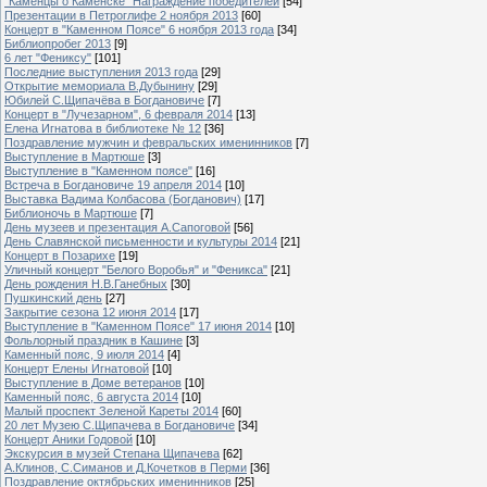
"Каменцы о Каменске" Награждение победителей
[54]
Презентации в Петроглифе 2 ноября 2013
[60]
Концерт в "Каменном Поясе" 6 ноября 2013 года
[34]
Библиопробег 2013
[9]
6 лет "Фениксу"
[101]
Последние выступления 2013 года
[29]
Открытие мемориала В.Дубынину
[29]
Юбилей С.Щипачёва в Богдановиче
[7]
Концерт в "Лучезарном", 6 февраля 2014
[13]
Елена Игнатова в библиотеке № 12
[36]
Поздравление мужчин и февральских именинников
[7]
Выступление в Мартюше
[3]
Выступление в "Каменном поясе"
[16]
Встреча в Богдановиче 19 апреля 2014
[10]
Выставка Вадима Колбасова (Богданович)
[17]
Библионочь в Мартюше
[7]
День музеев и презентация А.Сапоговой
[56]
День Славянской письменности и культуры 2014
[21]
Концерт в Позарихе
[19]
Уличный концерт "Белого Воробья" и "Феникса"
[21]
День рождения Н.В.Ганебных
[30]
Пушкинский день
[27]
Закрытие сезона 12 июня 2014
[17]
Выступление в "Каменном Поясе" 17 июня 2014
[10]
Фольлорный праздник в Кашине
[3]
Каменный пояс, 9 июля 2014
[4]
Концерт Елены Игнатовой
[10]
Выступление в Доме ветеранов
[10]
Каменный пояс, 6 августа 2014
[10]
Малый проспект Зеленой Кареты 2014
[60]
20 лет Музею С.Щипачева в Богдановиче
[34]
Концерт Аники Годовой
[10]
Экскурсия в музей Степана Щипачева
[62]
А.Клинов, С.Симанов и Д.Кочетков в Перми
[36]
Поздравление октябрьских именинников
[25]