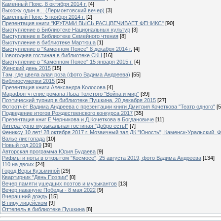
Каменный Пояс, 8 октября 2014 г.
[4]
Выхожу один я... (Лермонтовский вечер)
[3]
Каменный Пояс, 5 ноября 2014 г.
[2]
Презентация книги "КРУГАМИ ВЫСЬ РАСЦВЕЧИВАЕТ ФЕНИКС"
[90]
Выступление в Библиотеке Национальных культур
[3]
Выступление в Библиотеке Семейного чтения
[8]
Выступление в библиотеке Мартюша
[1]
Выступление в "Каменном Поясе" 8 декабря 2014 г.
[4]
Новогодняя гостиная в библиотеке СКЦ
[16]
Выступление в "Каменном Поясе" 15 января 2015 г.
[4]
Женский день 2015
[15]
Там, где цвела алая роза (фото Вадима Андреева)
[55]
Библиосумерки 2015
[23]
Презентация книги Александра Колосова
[4]
Марафон-чтение романа Льва Толстого "Война и мир"
[39]
Поэтический турнир в библиотеке Пушкина, 20 декабря 2015
[27]
Фотоотчёт Вадима Андреева с презентации книги Дмитрия Кочеткова "Театр одного"
[5
Подведение итогов Рождественского конкурса 2017
[35]
Презентация книг Е.Черникова и Д.Кочеткова в Богдановиче
[11]
Литературно-музыкальная гостиная "Добро есть!"
[7]
Фениксу 10 лет! 28 октября 2017 г. Мозаичный зал ДК "Юность", Каменск-Уральский. Ф
Вальс листопада
[10]
Новый год 2019
[39]
Авторская программа Юрия Будаева
[9]
Рифмы и ноты в открытом "Космосе", 25 августа 2019, фото Вадима Андреева
[134]
110 на двоих
[24]
Город Веры Кузьминой
[29]
Квартирник "День Поэзии"
[0]
Вечер памяти ушедших поэтов и музыкантов
[13]
Вечер накануне Победы - 8 мая 2022
[9]
Вчерашний дождь
[15]
В пиру лицейском
[9]
Оттепель в библиотеке Пушкина
[8]