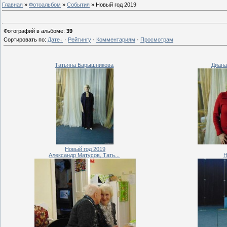
Главная
»
Фотоальбом
»
События
» Новый год 2019
Фотографий в альбоме
:
39
Сортировать по
:
Дате
·
Рейтингу
·
Комментариям
·
Просмотрам
Татьяна Барышникова
Диана
Новый год 2019
Александр Матусов, Тать...
Н