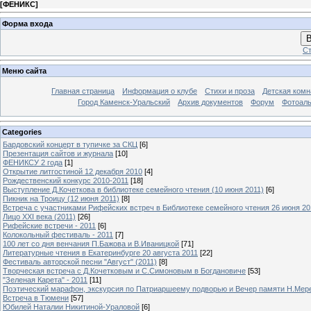
[
ФЕНИКС
]
Форма входа
В
Ст
Меню сайта
Главная страница
Информация о клубе
Стихи и проза
Детская комн
Город Каменск-Уральский
Архив документов
Форум
Фотоал
Categories
Бардовский концерт в тупичке за СКЦ
[6]
Презентация сайтов и журнала
[10]
ФЕНИКСУ 2 года
[1]
Открытие литгостиной 12 декабря 2010
[4]
Рождественский конкурс 2010-2011
[18]
Выступление Д.Кочеткова в библиотеке семейного чтения (10 июня 2011)
[6]
Пикник на Троицу (12 июня 2011)
[8]
Встреча с участниками Рифейских встреч в Библиотеке семейного чтения 26 июня 20
Лицо XXI века (2011)
[26]
Рифейские встречи - 2011
[6]
Колокольный фестиваль - 2011
[7]
100 лет со дня венчания П.Бажова и В.Иваницкой
[71]
Литературные чтения в Екатеринбурге 20 августа 2011
[22]
Фестиваль авторской песни "Август" (2011)
[8]
Творческая встреча с Д.Кочетковым и С.Симоновым в Богдановиче
[53]
"Зеленая Карета" - 2011
[11]
Поэтический марафон, экскурсия по Патриаршеему подворью и Вечер памяти Н.Мер
Встреча в Тюмени
[57]
Юбилей Наталии Никитиной-Ураловой
[6]