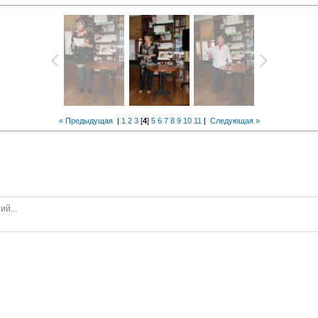
« Предыдущая
|
1
2
3
[
4
]
5
6
7
8
9
10
11
|
Следующая »