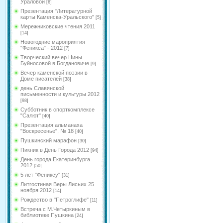
Ураловой
[6]
Презентация "Литературной
карты Каменска-Уральского"
[5]
Мережниковские чтения 2011
[14]
Новогодние мароприятия
"Феникса" - 2012
[7]
Творческий вечер Нины
Буйносовой в Богдановиче
[9]
Вечер каменской поэзии в
Доме писателей
[38]
день Славянской
письменности и культуры 2012
[98]
Субботник в спорткомплексе
"Салют"
[40]
Презентация альманаха
"Воскресенье", № 18
[40]
Пушкинский марафон
[30]
Пикник в День Города 2012
[94]
День города Екатеринбурга
2012
[50]
5 лет "Фениксу"
[31]
Литгостиная Веры Лисьих 25
ноября 2012
[14]
Рождество в "Петроглифе"
[11]
Встреча с М.Четыркиным в
библиотеке Пушкина
[24]