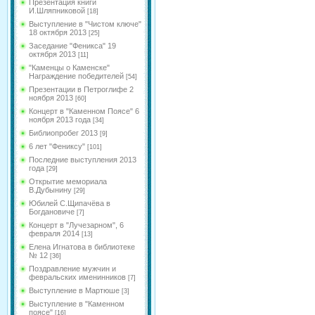
Презентация книги
И.Шляпниковой
[18]
Выступление в "Чистом ключе"
18 октября 2013
[25]
Заседание "Феникса" 19
октября 2013
[11]
"Каменцы о Каменске"
Награждение победителей
[54]
Презентации в Петроглифе 2
ноября 2013
[60]
Концерт в "Каменном Поясе" 6
ноября 2013 года
[34]
Библиопробег 2013
[9]
6 лет "Фениксу"
[101]
Последние выступления 2013
года
[29]
Открытие мемориала
В.Дубынину
[29]
Юбилей С.Щипачёва в
Богдановиче
[7]
Концерт в "Лучезарном", 6
февраля 2014
[13]
Елена Игнатова в библиотеке
№ 12
[36]
Поздравление мужчин и
февральских именинников
[7]
Выступление в Мартюше
[3]
Выступление в "Каменном
поясе"
[16]