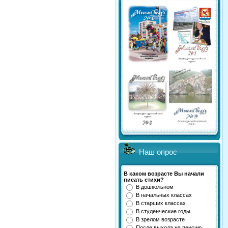
Наш опрос
В каком возрасте Вы начали
писать стихи?
В дошкольном
В начальных классах
В старших классах
В студенческие годы
В зрелом возрасте
После выхода на пенсию