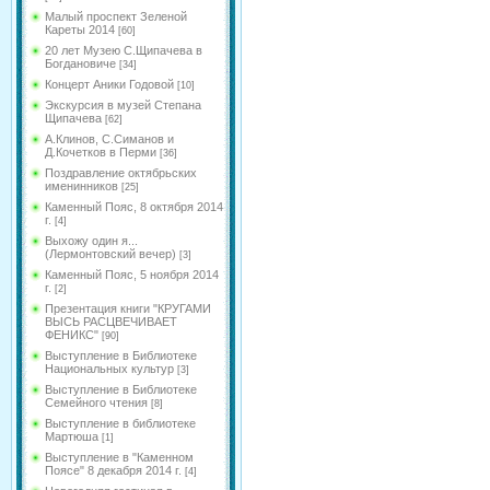
Малый проспект Зеленой
Кареты 2014
[60]
20 лет Музею С.Щипачева в
Богдановиче
[34]
Концерт Аники Годовой
[10]
Экскурсия в музей Степана
Щипачева
[62]
А.Клинов, С.Симанов и
Д.Кочетков в Перми
[36]
Поздравление октябрьских
именинников
[25]
Каменный Пояс, 8 октября 2014
г.
[4]
Выхожу один я...
(Лермонтовский вечер)
[3]
Каменный Пояс, 5 ноября 2014
г.
[2]
Презентация книги "КРУГАМИ
ВЫСЬ РАСЦВЕЧИВАЕТ
ФЕНИКС"
[90]
Выступление в Библиотеке
Национальных культур
[3]
Выступление в Библиотеке
Семейного чтения
[8]
Выступление в библиотеке
Мартюша
[1]
Выступление в "Каменном
Поясе" 8 декабря 2014 г.
[4]