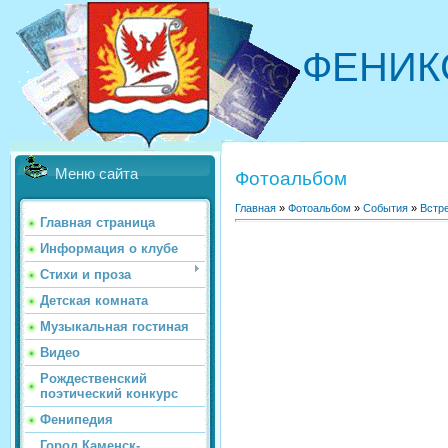
ФЕНИК
Меню сайта
Фотоальбом
Главная
»
Фотоальбом
»
События
»
Встр
Главная страница
Информация о клубе
Стихи и проза
Детская комната
Музыкальная гостиная
Видео
Рождественский
поэтический конкурс
Фенипедия
Город Каменск-