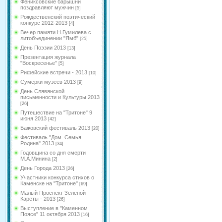
Фениксовские барышни
поздравляют мужчин
[5]
Рождественский поэтический
конкурс 2012-2013
[4]
Вечер памяти Н.Гумилева с
литобъединении "Ямб"
[25]
День Поэзии 2013
[13]
Презентация журнала
"Воскресенье"
[5]
Рифейские встречи - 2013
[10]
Сумерки музеев 2013
[9]
День Слявянской
письменности и Культуры 2013
[26]
Путешествие на "Тритоне" 9
июня 2013
[42]
Бажовский фестиваль 2013
[20]
Фестиваль "Дом. Семья.
Родина" 2013
[34]
Годовщина со дня смерти
М.А.Минина
[2]
День Города 2013
[26]
Участники конкурса стихов о
Каменске на "Тритоне"
[69]
Малый Проспект Зеленой
Кареты - 2013
[26]
Выступление в "Каменном
Поясе" 11 октября 2013
[16]