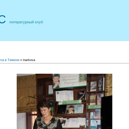
С
литературный клуб
еча в Тюмени
» markova