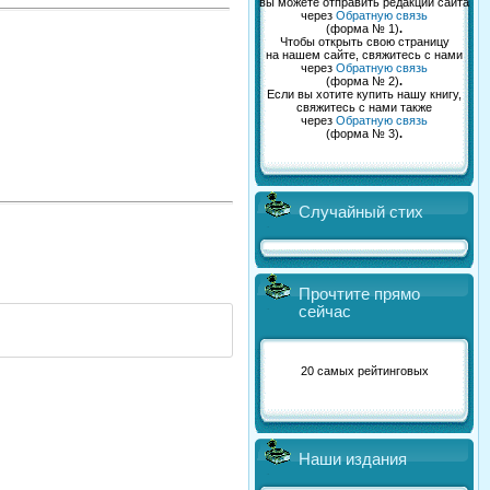
вы можете отправить редакции сайта
через
Обратную связь
(форма № 1)
.
Чтобы открыть свою страницу
на нашем сайте, свяжитесь с нами
через
Обратную связь
(форма № 2)
.
Если вы хотите купить нашу книгу,
свяжитесь с нами также
через
Обратную связь
(форма № 3)
.
Случайный стих
Прочтите прямо
сейчас
20 самых рейтинговых
Наши издания