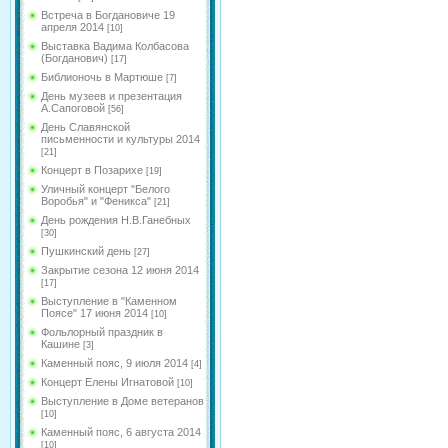
Встреча в Богдановиче 19
апреля 2014
[10]
Выставка Вадима Колбасова
(Богданович)
[17]
Библионочь в Мартюше
[7]
День музеев и презентация
А.Сапоговой
[56]
День Славянской
письменности и культуры 2014
[21]
Концерт в Позарихе
[19]
Уличный концерт "Белого
Воробья" и "Феникса"
[21]
День рождения Н.В.Ганебных
[30]
Пушкинский день
[27]
Закрытие сезона 12 июня 2014
[17]
Выступление в "Каменном
Поясе" 17 июня 2014
[10]
Фольлорный праздник в
Кашине
[3]
Каменный пояс, 9 июля 2014
[4]
Концерт Елены Игнатовой
[10]
Выступление в Доме ветеранов
[10]
Каменный пояс, 6 августа 2014
[10]