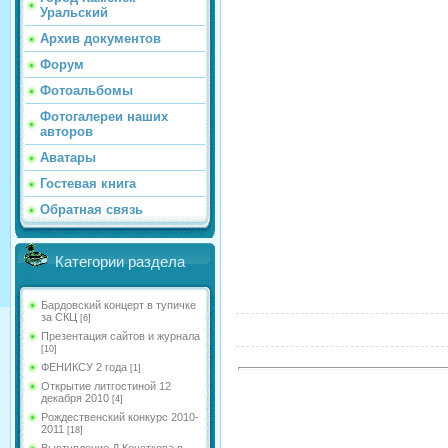
Уральский
Архив документов
Форум
Фотоальбомы
Фотогалереи наших
авторов
Аватары
Гостевая книга
Обратная связь
Категории раздела
Бардовский концерт в тупичке
за СКЦ
[6]
Презентация сайтов и журнала
[10]
ФЕНИКСУ 2 года
[1]
Открытие литгостиной 12
декабря 2010
[4]
Рождественский конкурс 2010-
2011
[18]