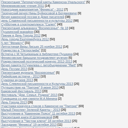
Презентация "Литературной карты Каменска-Уральского"
[5]
Мережниковские чтения 2011
[14]
Новогодние мароприятия "Феникса" - 2012
[7]
Творческий вечер Нины Буйносовой в Богдановиче
[9]
Вечер каменской поэзии в Доме писателей
[38]
день Славянской письменности и культуры 2012
[98]
Субботник в спорткомплексе "Салют"
[40]
Презентация альманаха "Воскресенье", № 18
[40]
Пушкинский марафон
[30]
Пикник в День Города 2012
[94]
День города Екатеринбурга 2012
[50]
5 лет "Фениксу"
[31]
Литгостиная Веры Лисьих 25 ноября 2012
[14]
Рождество в "Петроглифе"
[11]
Встреча с М.Четыркиным в библиотеке Пушкина
[24]
Фениксовские барышни поздравляют мужчин
[5]
Рождественский поэтический конкурс 2012-2013
[4]
Вечер памяти Н.Гумилева с литобъединении "Ямб"
[25]
День Поэзии 2013
[13]
Презентация журнала "Воскресенье"
[5]
Рифейские встречи - 2013
[10]
Сумерки музеев 2013
[9]
День Слявянской письменности и Культуры 2013
[26]
Путешествие на "Тритоне" 9 июня 2013
[42]
Бажовский фестиваль 2013
[20]
Фестиваль "Дом. Семья. Родина" 2013
[34]
Годовщина со дня смерти М.А.Минина
[2]
День Города 2013
[26]
Участники конкурса стихов о Каменске на "Тритоне"
[69]
Малый Проспект Зеленой Кареты - 2013
[26]
Выступление в "Каменном Поясе" 11 октября 2013
[16]
Презентация книги И.Шляпниковой
[18]
Выступление в "Чистом ключе" 18 октября 2013
[25]
Заседание "Феникса" 19 октября 2013
[11]