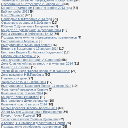
"Каменцы о Каменске" Награждение победителей
[54]
Презентации в Петроглифе 2 ноября 2013
[60]
Концерт в "Каменном Поясе" 6 ноября 2013 года
[34]
Библиопробег 2013
[9]
6 лет "Фениксу"
[101]
Последние выступления 2013 года
[29]
Открытие мемориала В.Дубынину
[29]
Юбилей С.Щипачёва в Богдановиче
[7]
Концерт в "Лучезарном", 6 февраля 2014
[13]
Елена Игнатова в библиотеке № 12
[36]
Поздравление мужчин и февральских именинников
[7]
Выступление в Мартюше
[3]
Выступление в "Каменном поясе"
[16]
Встреча в Богдановиче 19 апреля 2014
[10]
Выставка Вадима Колбасова (Богданович)
[17]
Библионочь в Мартюше
[7]
День музеев и презентация А.Сапоговой
[56]
День Славянской письменности и культуры 2014
[21]
Концерт в Позарихе
[19]
Уличный концерт "Белого Воробья" и "Феникса"
[21]
День рождения Н.В.Ганебных
[30]
Пушкинский день
[27]
Закрытие сезона 12 июня 2014
[17]
Выступление в "Каменном Поясе" 17 июня 2014
[10]
Фольлорный праздник в Кашине
[3]
Каменный пояс, 9 июля 2014
[4]
Концерт Елены Игнатовой
[10]
Выступление в Доме ветеранов
[10]
Каменный пояс, 6 августа 2014
[10]
Малый проспект Зеленой Кареты 2014
[60]
20 лет Музею С.Щипачева в Богдановиче
[34]
Концерт Аники Годовой
[10]
Экскурсия в музей Степана Щипачева
[62]
А.Клинов, С.Симанов и Д.Кочетков в Перми
[36]
Поздравление октябрьских именинников
[25]