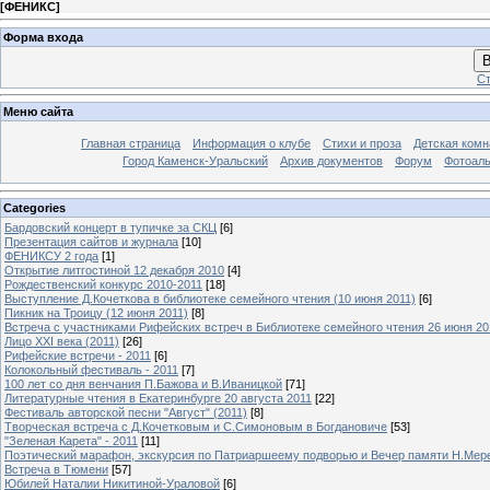
[
ФЕНИКС
]
Форма входа
В
Ст
Меню сайта
Главная страница
Информация о клубе
Стихи и проза
Детская комн
Город Каменск-Уральский
Архив документов
Форум
Фотоал
Categories
Бардовский концерт в тупичке за СКЦ
[6]
Презентация сайтов и журнала
[10]
ФЕНИКСУ 2 года
[1]
Открытие литгостиной 12 декабря 2010
[4]
Рождественский конкурс 2010-2011
[18]
Выступление Д.Кочеткова в библиотеке семейного чтения (10 июня 2011)
[6]
Пикник на Троицу (12 июня 2011)
[8]
Встреча с участниками Рифейских встреч в Библиотеке семейного чтения 26 июня 20
Лицо XXI века (2011)
[26]
Рифейские встречи - 2011
[6]
Колокольный фестиваль - 2011
[7]
100 лет со дня венчания П.Бажова и В.Иваницкой
[71]
Литературные чтения в Екатеринбурге 20 августа 2011
[22]
Фестиваль авторской песни "Август" (2011)
[8]
Творческая встреча с Д.Кочетковым и С.Симоновым в Богдановиче
[53]
"Зеленая Карета" - 2011
[11]
Поэтический марафон, экскурсия по Патриаршеему подворью и Вечер памяти Н.Мер
Встреча в Тюмени
[57]
Юбилей Наталии Никитиной-Ураловой
[6]