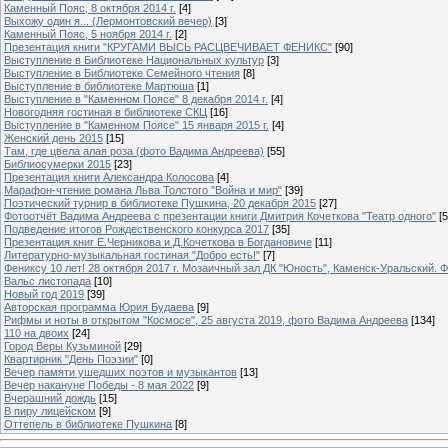
Каменный Пояс, 8 октября 2014 г.
[4]
Выхожу один я... (Лермонтовский вечер)
[3]
Каменный Пояс, 5 ноября 2014 г.
[2]
Презентация книги "КРУГАМИ ВЫСЬ РАСЦВЕЧИВАЕТ ФЕНИКС"
[90]
Выступление в Библиотеке Национальных культур
[3]
Выступление в Библиотеке Семейного чтения
[8]
Выступление в библиотеке Мартюша
[1]
Выступление в "Каменном Поясе" 8 декабря 2014 г.
[4]
Новогодняя гостиная в библиотеке СКЦ
[16]
Выступление в "Каменном Поясе" 15 января 2015 г.
[4]
Женский день 2015
[15]
Там, где цвела алая роза (фото Вадима Андреева)
[55]
Библиосумерки 2015
[23]
Презентация книги Александра Колосова
[4]
Марафон-чтение романа Льва Толстого "Война и мир"
[39]
Поэтический турнир в библиотеке Пушкина, 20 декабря 2015
[27]
Фотоотчёт Вадима Андреева с презентации книги Дмитрия Кочеткова "Театр одного"
[5
Подведение итогов Рождественского конкурса 2017
[35]
Презентация книг Е.Черникова и Д.Кочеткова в Богдановиче
[11]
Литературно-музыкальная гостиная "Добро есть!"
[7]
Фениксу 10 лет! 28 октября 2017 г. Мозаичный зал ДК "Юность", Каменск-Уральский. Ф
Вальс листопада
[10]
Новый год 2019
[39]
Авторская программа Юрия Будаева
[9]
Рифмы и ноты в открытом "Космосе", 25 августа 2019, фото Вадима Андреева
[134]
110 на двоих
[24]
Город Веры Кузьминой
[29]
Квартирник "День Поэзии"
[0]
Вечер памяти ушедших поэтов и музыкантов
[13]
Вечер накануне Победы - 8 мая 2022
[9]
Вчерашний дождь
[15]
В пиру лицейском
[9]
Оттепель в библиотеке Пушкина
[8]