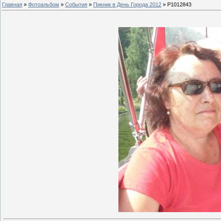
Главная
»
Фотоальбом
»
События
»
Пикник в День Города 2012
» P1012843