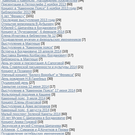
"Каменцы о Каменске" Награждение победителей
[54]
Презентации в Петроглифе 2 ноября 2013
[60]
Концерт в "Каменном Поясе" 6 ноября 2013 года
[34]
Библиопробег 2013
[9]
6 лет "Фениксу"
[101]
Последние выступления 2013 года
[29]
Открытие мемориала В.Дубынину
[29]
Юбилей С.Щипачёва в Богдановиче
[7]
Концерт в "Лучезарном", 6 февраля 2014
[13]
Елена Игнатова в библиотеке № 12
[36]
Поздравление мужчин и февральских именинников
[7]
Выступление в Мартюше
[3]
Выступление в "Каменном поясе"
[16]
Встреча в Богдановиче 19 апреля 2014
[10]
Выставка Вадима Колбасова (Богданович)
[17]
Библионочь в Мартюше
[7]
День музеев и презентация А.Сапоговой
[56]
День Славянской письменности и культуры 2014
[21]
Концерт в Позарихе
[19]
Уличный концерт "Белого Воробья" и "Феникса"
[21]
День рождения Н.В.Ганебных
[30]
Пушкинский день
[27]
Закрытие сезона 12 июня 2014
[17]
Выступление в "Каменном Поясе" 17 июня 2014
[10]
Фольлорный праздник в Кашине
[3]
Каменный пояс, 9 июля 2014
[4]
Концерт Елены Игнатовой
[10]
Выступление в Доме ветеранов
[10]
Каменный пояс, 6 августа 2014
[10]
Малый проспект Зеленой Кареты 2014
[60]
20 лет Музею С.Щипачева в Богдановиче
[34]
Концерт Аники Годовой
[10]
Экскурсия в музей Степана Щипачева
[62]
А.Клинов, С.Симанов и Д.Кочетков в Перми
[36]
Поздравление октябрьских именинников
[25]