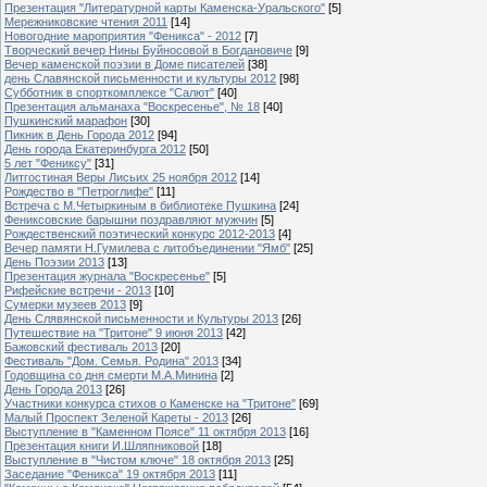
Презентация "Литературной карты Каменска-Уральского"
[5]
Мережниковские чтения 2011
[14]
Новогодние мароприятия "Феникса" - 2012
[7]
Творческий вечер Нины Буйносовой в Богдановиче
[9]
Вечер каменской поэзии в Доме писателей
[38]
день Славянской письменности и культуры 2012
[98]
Субботник в спорткомплексе "Салют"
[40]
Презентация альманаха "Воскресенье", № 18
[40]
Пушкинский марафон
[30]
Пикник в День Города 2012
[94]
День города Екатеринбурга 2012
[50]
5 лет "Фениксу"
[31]
Литгостиная Веры Лисьих 25 ноября 2012
[14]
Рождество в "Петроглифе"
[11]
Встреча с М.Четыркиным в библиотеке Пушкина
[24]
Фениксовские барышни поздравляют мужчин
[5]
Рождественский поэтический конкурс 2012-2013
[4]
Вечер памяти Н.Гумилева с литобъединении "Ямб"
[25]
День Поэзии 2013
[13]
Презентация журнала "Воскресенье"
[5]
Рифейские встречи - 2013
[10]
Сумерки музеев 2013
[9]
День Слявянской письменности и Культуры 2013
[26]
Путешествие на "Тритоне" 9 июня 2013
[42]
Бажовский фестиваль 2013
[20]
Фестиваль "Дом. Семья. Родина" 2013
[34]
Годовщина со дня смерти М.А.Минина
[2]
День Города 2013
[26]
Участники конкурса стихов о Каменске на "Тритоне"
[69]
Малый Проспект Зеленой Кареты - 2013
[26]
Выступление в "Каменном Поясе" 11 октября 2013
[16]
Презентация книги И.Шляпниковой
[18]
Выступление в "Чистом ключе" 18 октября 2013
[25]
Заседание "Феникса" 19 октября 2013
[11]