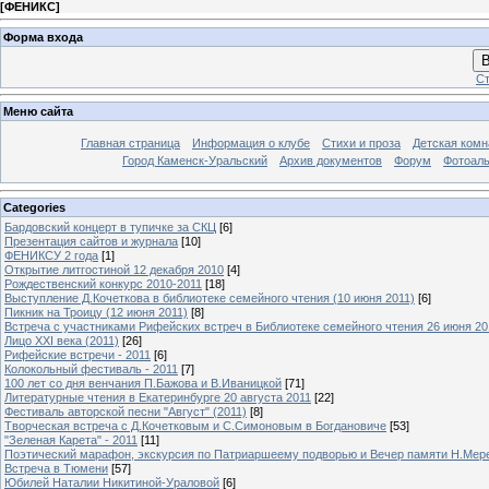
[
ФЕНИКС
]
Форма входа
В
Ст
Меню сайта
Главная страница
Информация о клубе
Стихи и проза
Детская комн
Город Каменск-Уральский
Архив документов
Форум
Фотоал
Categories
Бардовский концерт в тупичке за СКЦ
[6]
Презентация сайтов и журнала
[10]
ФЕНИКСУ 2 года
[1]
Открытие литгостиной 12 декабря 2010
[4]
Рождественский конкурс 2010-2011
[18]
Выступление Д.Кочеткова в библиотеке семейного чтения (10 июня 2011)
[6]
Пикник на Троицу (12 июня 2011)
[8]
Встреча с участниками Рифейских встреч в Библиотеке семейного чтения 26 июня 20
Лицо XXI века (2011)
[26]
Рифейские встречи - 2011
[6]
Колокольный фестиваль - 2011
[7]
100 лет со дня венчания П.Бажова и В.Иваницкой
[71]
Литературные чтения в Екатеринбурге 20 августа 2011
[22]
Фестиваль авторской песни "Август" (2011)
[8]
Творческая встреча с Д.Кочетковым и С.Симоновым в Богдановиче
[53]
"Зеленая Карета" - 2011
[11]
Поэтический марафон, экскурсия по Патриаршеему подворью и Вечер памяти Н.Мер
Встреча в Тюмени
[57]
Юбилей Наталии Никитиной-Ураловой
[6]