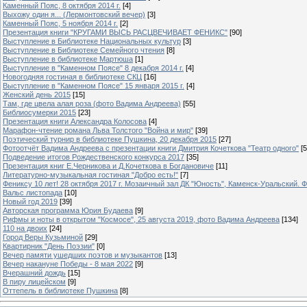
Каменный Пояс, 8 октября 2014 г.
[4]
Выхожу один я... (Лермонтовский вечер)
[3]
Каменный Пояс, 5 ноября 2014 г.
[2]
Презентация книги "КРУГАМИ ВЫСЬ РАСЦВЕЧИВАЕТ ФЕНИКС"
[90]
Выступление в Библиотеке Национальных культур
[3]
Выступление в Библиотеке Семейного чтения
[8]
Выступление в библиотеке Мартюша
[1]
Выступление в "Каменном Поясе" 8 декабря 2014 г.
[4]
Новогодняя гостиная в библиотеке СКЦ
[16]
Выступление в "Каменном Поясе" 15 января 2015 г.
[4]
Женский день 2015
[15]
Там, где цвела алая роза (фото Вадима Андреева)
[55]
Библиосумерки 2015
[23]
Презентация книги Александра Колосова
[4]
Марафон-чтение романа Льва Толстого "Война и мир"
[39]
Поэтический турнир в библиотеке Пушкина, 20 декабря 2015
[27]
Фотоотчёт Вадима Андреева с презентации книги Дмитрия Кочеткова "Театр одного"
[5
Подведение итогов Рождественского конкурса 2017
[35]
Презентация книг Е.Черникова и Д.Кочеткова в Богдановиче
[11]
Литературно-музыкальная гостиная "Добро есть!"
[7]
Фениксу 10 лет! 28 октября 2017 г. Мозаичный зал ДК "Юность", Каменск-Уральский. Ф
Вальс листопада
[10]
Новый год 2019
[39]
Авторская программа Юрия Будаева
[9]
Рифмы и ноты в открытом "Космосе", 25 августа 2019, фото Вадима Андреева
[134]
110 на двоих
[24]
Город Веры Кузьминой
[29]
Квартирник "День Поэзии"
[0]
Вечер памяти ушедших поэтов и музыкантов
[13]
Вечер накануне Победы - 8 мая 2022
[9]
Вчерашний дождь
[15]
В пиру лицейском
[9]
Оттепель в библиотеке Пушкина
[8]