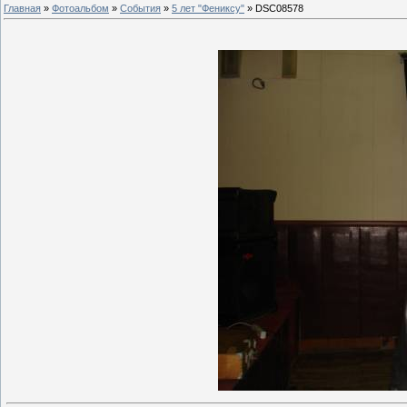
Главная
»
Фотоальбом
»
События
»
5 лет "Фениксу"
» DSC08578