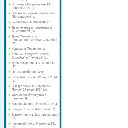
Встреча в Богдановиче 19
апреля 2014
[10]
Выставка Вадима Колбасова
(Богданович)
[17]
Библионочь в Мартюше
[7]
День музеев и презентация
А.Сапоговой
[56]
День Славянской
письменности и культуры 2014
[21]
Концерт в Позарихе
[19]
Уличный концерт "Белого
Воробья" и "Феникса"
[21]
День рождения Н.В.Ганебных
[30]
Пушкинский день
[27]
Закрытие сезона 12 июня 2014
[17]
Выступление в "Каменном
Поясе" 17 июня 2014
[10]
Фольлорный праздник в
Кашине
[3]
Каменный пояс, 9 июля 2014
[4]
Концерт Елены Игнатовой
[10]
Выступление в Доме ветеранов
[10]
Каменный пояс, 6 августа 2014
[10]