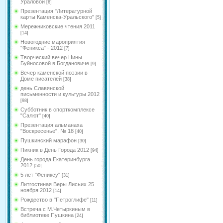
Ураловой
[6]
Презентация "Литературной
карты Каменска-Уральского"
[5]
Мережниковские чтения 2011
[14]
Новогодние мароприятия
"Феникса" - 2012
[7]
Творческий вечер Нины
Буйносовой в Богдановиче
[9]
Вечер каменской поэзии в
Доме писателей
[38]
день Славянской
письменности и культуры 2012
[98]
Субботник в спорткомплексе
"Салют"
[40]
Презентация альманаха
"Воскресенье", № 18
[40]
Пушкинский марафон
[30]
Пикник в День Города 2012
[94]
День города Екатеринбурга
2012
[50]
5 лет "Фениксу"
[31]
Литгостиная Веры Лисьих 25
ноября 2012
[14]
Рождество в "Петроглифе"
[11]
Встреча с М.Четыркиным в
библиотеке Пушкина
[24]