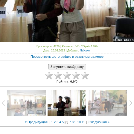
Просмотров
: 4276 |
Размеры
: 640x427px/44.8Kb
Дата
: 26.03.2013 |
Добавил
:
NeXaker
Просмотреть фотографию в реальном размере
Рейтинг
:
0.0
/
0
« Предыдущая
|
1
2
3
4
5
[
6
]
7
8
9
10
11
|
Следующая »