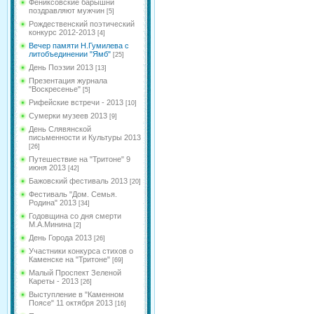
Фениксовские барышни
поздравляют мужчин
[5]
Рождественский поэтический
конкурс 2012-2013
[4]
Вечер памяти Н.Гумилева с
литобъединении "Ямб"
[25]
День Поэзии 2013
[13]
Презентация журнала
"Воскресенье"
[5]
Рифейские встречи - 2013
[10]
Сумерки музеев 2013
[9]
День Слявянской
письменности и Культуры 2013
[26]
Путешествие на "Тритоне" 9
июня 2013
[42]
Бажовский фестиваль 2013
[20]
Фестиваль "Дом. Семья.
Родина" 2013
[34]
Годовщина со дня смерти
М.А.Минина
[2]
День Города 2013
[26]
Участники конкурса стихов о
Каменске на "Тритоне"
[69]
Малый Проспект Зеленой
Кареты - 2013
[26]
Выступление в "Каменном
Поясе" 11 октября 2013
[16]