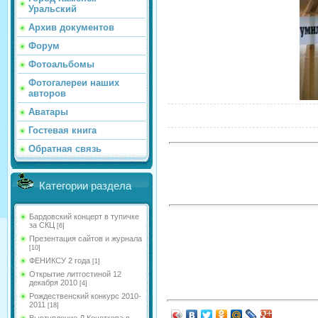
Уральский
Архив документов
Форум
Фотоальбомы
Фотогалереи наших
авторов
Аватары
Гостевая книга
Обратная связь
Категории раздела
Бардовский концерт в тупичке
за СКЦ
[6]
Презентация сайтов и журнала
[10]
ФЕНИКСУ 2 года
[1]
Открытие литгостиной 12
декабря 2010
[4]
Рождественский конкурс 2010-
2011
[18]