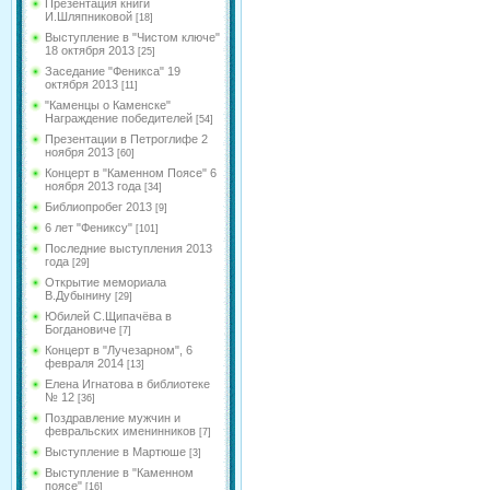
Презентация книги
И.Шляпниковой
[18]
Выступление в "Чистом ключе"
18 октября 2013
[25]
Заседание "Феникса" 19
октября 2013
[11]
"Каменцы о Каменске"
Награждение победителей
[54]
Презентации в Петроглифе 2
ноября 2013
[60]
Концерт в "Каменном Поясе" 6
ноября 2013 года
[34]
Библиопробег 2013
[9]
6 лет "Фениксу"
[101]
Последние выступления 2013
года
[29]
Открытие мемориала
В.Дубынину
[29]
Юбилей С.Щипачёва в
Богдановиче
[7]
Концерт в "Лучезарном", 6
февраля 2014
[13]
Елена Игнатова в библиотеке
№ 12
[36]
Поздравление мужчин и
февральских именинников
[7]
Выступление в Мартюше
[3]
Выступление в "Каменном
поясе"
[16]