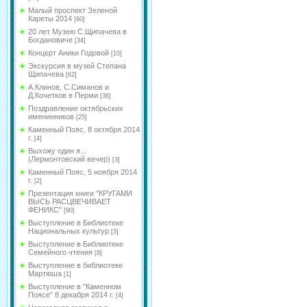
Малый проспект Зеленой
Кареты 2014
[60]
20 лет Музею С.Щипачева в
Богдановиче
[34]
Концерт Аники Годовой
[10]
Экскурсия в музей Степана
Щипачева
[62]
А.Клинов, С.Симанов и
Д.Кочетков в Перми
[36]
Поздравление октябрьских
именинников
[25]
Каменный Пояс, 8 октября 2014
г.
[4]
Выхожу один я...
(Лермонтовский вечер)
[3]
Каменный Пояс, 5 ноября 2014
г.
[2]
Презентация книги "КРУГАМИ
ВЫСЬ РАСЦВЕЧИВАЕТ
ФЕНИКС"
[90]
Выступление в Библиотеке
Национальных культур
[3]
Выступление в Библиотеке
Семейного чтения
[8]
Выступление в библиотеке
Мартюша
[1]
Выступление в "Каменном
Поясе" 8 декабря 2014 г.
[4]