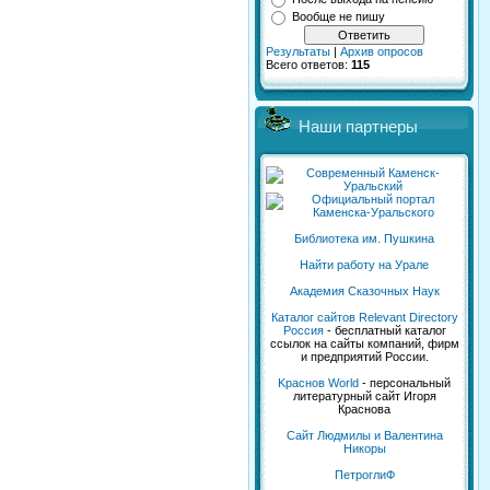
Вообще не пишу
Результаты
|
Архив опросов
Всего ответов:
115
Наши партнеры
Библиотека им. Пушкина
Найти работу на Урале
Академия Сказочных Наук
Каталог сайтов Relevant Directory
Россия
- бесплатный каталог
ссылок на сайты компаний, фирм
и предприятий России.
Kраснов World
- персональный
литературный сайт Игоря
Краснова
Сайт Людмилы и Валентина
Никоры
ПетроглиФ