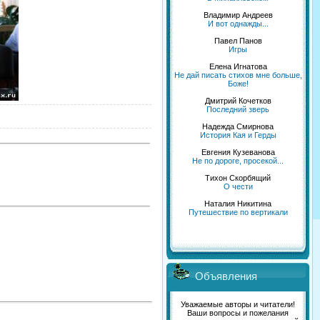
Владимир Андреев
И вот однажды...
Павел Панов
Игры
Елена Игнатова
Не дай писать стихов мне больше,
Боже!
Дмитрий Кочетков
Последний зверь
Надежда Смирнова
История Кая и Герды
Евгения Кузеванова
Не по дороге, просекой...
Тихон Скорбящий
О чести
Наталия Никитина
Путешествие по вертикали
Объявления
Уважаемые авторы и читатели!
Ваши вопросы и пожелания