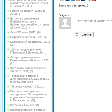
Выступление Д.Кочеткова в
библиотеке семейного чтения
Всего комментариев
:
0
(10 июня 2011)
[6]
Пикник на Троицу (12 июня
2011)
[8]
Войдите:
Встреча с участниками
Рифейских встреч в
Библиотеке семейного чтения
26 июня 2011
[8]
Лицо XXI века (2011)
[26]
Отправить
Рифейские встречи - 2011
[6]
Колокольный фестиваль - 2011
[7]
100 лет со дня венчания
П.Бажова и В.Иваницкой
[71]
Литературные чтения в
Екатеринбурге 20 августа 2011
[22]
Фестиваль авторской песни
"Август" (2011)
[8]
Творческая встреча с
Д.Кочетковым и С.Симоновым
в Богдановиче
[53]
"Зеленая Карета" - 2011
[11]
Поэтический марафон,
экскурсия по Патриаршеему
подворью и Вечер памяти
Н.Мережникова
[47]
Встреча в Тюмени
[57]
Юбилей Наталии Никитиной-