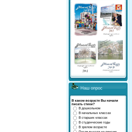
Наш опрос
В каком возрасте Вы начали
писать стихи?
В дошкольном
В начальных классах
В старших классах
В студенческие годы
В зрелом возрасте
После выхода на пенсию