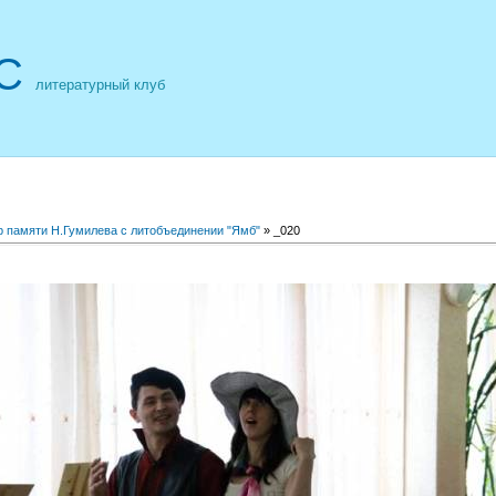
С
литературный клуб
р памяти Н.Гумилева с литобъединении "Ямб"
» _020