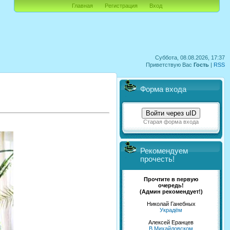
Главная
Регистрация
Вход
Суббота, 08.08.2026, 17:37
Приветствую Вас
Гость
|
RSS
Форма входа
Войти через uID
Старая форма входа
Рекомендуем
прочесть!
Прочтите в первую
очередь!
(Админ рекомендует!)
Николай Ганебных
Украдём
Алексей Еранцев
В Михайловском