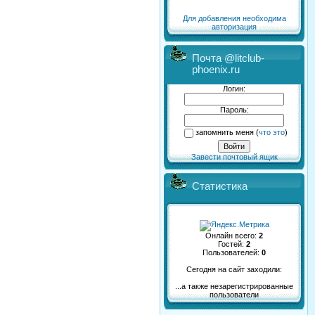
Для добавления необходима
авторизация
Почта @litclub-
phoenix.ru
Логин:
Пароль:
запомнить меня
(
что это
)
Завести почтовый ящик
Статистика
Онлайн всего:
2
Гостей:
2
Пользователей:
0
Сегодня на сайт заходили:
...а также незарегистрированные
пользователи