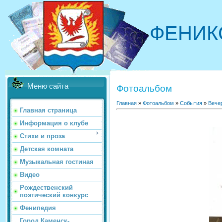
ФЕНИК
Меню сайта
Фотоальбом
Главная
»
Фотоальбом
»
События
»
Вече
Главная страница
Информация о клубе
Стихи и проза
Детская комната
Музыкальная гостиная
Видео
Рождественский
поэтический конкурс
Фенипедия
Город Каменск-