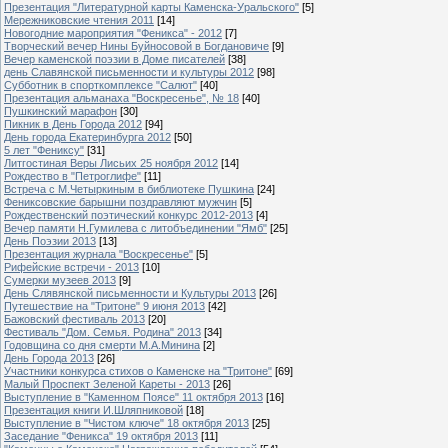
Презентация "Литературной карты Каменска-Уральского"
[5]
Мережниковские чтения 2011
[14]
Новогодние мароприятия "Феникса" - 2012
[7]
Творческий вечер Нины Буйносовой в Богдановиче
[9]
Вечер каменской поэзии в Доме писателей
[38]
день Славянской письменности и культуры 2012
[98]
Субботник в спорткомплексе "Салют"
[40]
Презентация альманаха "Воскресенье", № 18
[40]
Пушкинский марафон
[30]
Пикник в День Города 2012
[94]
День города Екатеринбурга 2012
[50]
5 лет "Фениксу"
[31]
Литгостиная Веры Лисьих 25 ноября 2012
[14]
Рождество в "Петроглифе"
[11]
Встреча с М.Четыркиным в библиотеке Пушкина
[24]
Фениксовские барышни поздравляют мужчин
[5]
Рождественский поэтический конкурс 2012-2013
[4]
Вечер памяти Н.Гумилева с литобъединении "Ямб"
[25]
День Поэзии 2013
[13]
Презентация журнала "Воскресенье"
[5]
Рифейские встречи - 2013
[10]
Сумерки музеев 2013
[9]
День Слявянской письменности и Культуры 2013
[26]
Путешествие на "Тритоне" 9 июня 2013
[42]
Бажовский фестиваль 2013
[20]
Фестиваль "Дом. Семья. Родина" 2013
[34]
Годовщина со дня смерти М.А.Минина
[2]
День Города 2013
[26]
Участники конкурса стихов о Каменске на "Тритоне"
[69]
Малый Проспект Зеленой Кареты - 2013
[26]
Выступление в "Каменном Поясе" 11 октября 2013
[16]
Презентация книги И.Шляпниковой
[18]
Выступление в "Чистом ключе" 18 октября 2013
[25]
Заседание "Феникса" 19 октября 2013
[11]