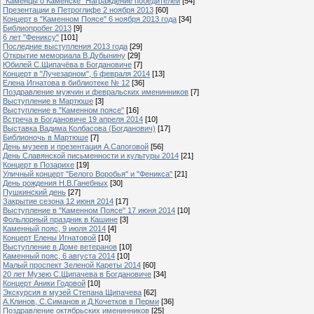
"Каменцы о Каменске" Награждение победителей
[54]
Презентации в Петроглифе 2 ноября 2013
[60]
Концерт в "Каменном Поясе" 6 ноября 2013 года
[34]
Библиопробег 2013
[9]
6 лет "Фениксу"
[101]
Последние выступления 2013 года
[29]
Открытие мемориала В.Дубынину
[29]
Юбилей С.Щипачёва в Богдановиче
[7]
Концерт в "Лучезарном", 6 февраля 2014
[13]
Елена Игнатова в библиотеке № 12
[36]
Поздравление мужчин и февральских именинников
[7]
Выступление в Мартюше
[3]
Выступление в "Каменном поясе"
[16]
Встреча в Богдановиче 19 апреля 2014
[10]
Выставка Вадима Колбасова (Богданович)
[17]
Библионочь в Мартюше
[7]
День музеев и презентация А.Сапоговой
[56]
День Славянской письменности и культуры 2014
[21]
Концерт в Позарихе
[19]
Уличный концерт "Белого Воробья" и "Феникса"
[21]
День рождения Н.В.Ганебных
[30]
Пушкинский день
[27]
Закрытие сезона 12 июня 2014
[17]
Выступление в "Каменном Поясе" 17 июня 2014
[10]
Фольлорный праздник в Кашине
[3]
Каменный пояс, 9 июля 2014
[4]
Концерт Елены Игнатовой
[10]
Выступление в Доме ветеранов
[10]
Каменный пояс, 6 августа 2014
[10]
Малый проспект Зеленой Кареты 2014
[60]
20 лет Музею С.Щипачева в Богдановиче
[34]
Концерт Аники Годовой
[10]
Экскурсия в музей Степана Щипачева
[62]
А.Клинов, С.Симанов и Д.Кочетков в Перми
[36]
Поздравление октябрьских именинников
[25]