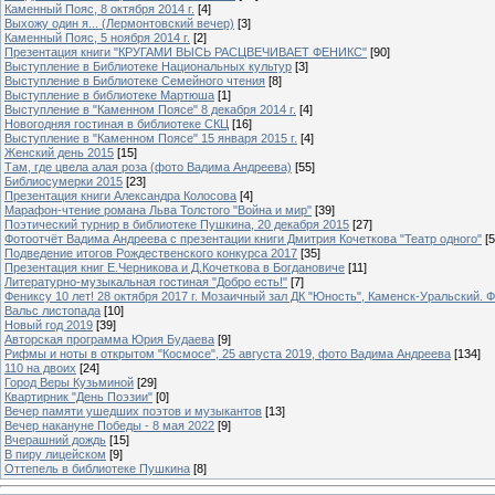
Каменный Пояс, 8 октября 2014 г.
[4]
Выхожу один я... (Лермонтовский вечер)
[3]
Каменный Пояс, 5 ноября 2014 г.
[2]
Презентация книги "КРУГАМИ ВЫСЬ РАСЦВЕЧИВАЕТ ФЕНИКС"
[90]
Выступление в Библиотеке Национальных культур
[3]
Выступление в Библиотеке Семейного чтения
[8]
Выступление в библиотеке Мартюша
[1]
Выступление в "Каменном Поясе" 8 декабря 2014 г.
[4]
Новогодняя гостиная в библиотеке СКЦ
[16]
Выступление в "Каменном Поясе" 15 января 2015 г.
[4]
Женский день 2015
[15]
Там, где цвела алая роза (фото Вадима Андреева)
[55]
Библиосумерки 2015
[23]
Презентация книги Александра Колосова
[4]
Марафон-чтение романа Льва Толстого "Война и мир"
[39]
Поэтический турнир в библиотеке Пушкина, 20 декабря 2015
[27]
Фотоотчёт Вадима Андреева с презентации книги Дмитрия Кочеткова "Театр одного"
[5
Подведение итогов Рождественского конкурса 2017
[35]
Презентация книг Е.Черникова и Д.Кочеткова в Богдановиче
[11]
Литературно-музыкальная гостиная "Добро есть!"
[7]
Фениксу 10 лет! 28 октября 2017 г. Мозаичный зал ДК "Юность", Каменск-Уральский. Ф
Вальс листопада
[10]
Новый год 2019
[39]
Авторская программа Юрия Будаева
[9]
Рифмы и ноты в открытом "Космосе", 25 августа 2019, фото Вадима Андреева
[134]
110 на двоих
[24]
Город Веры Кузьминой
[29]
Квартирник "День Поэзии"
[0]
Вечер памяти ушедших поэтов и музыкантов
[13]
Вечер накануне Победы - 8 мая 2022
[9]
Вчерашний дождь
[15]
В пиру лицейском
[9]
Оттепель в библиотеке Пушкина
[8]