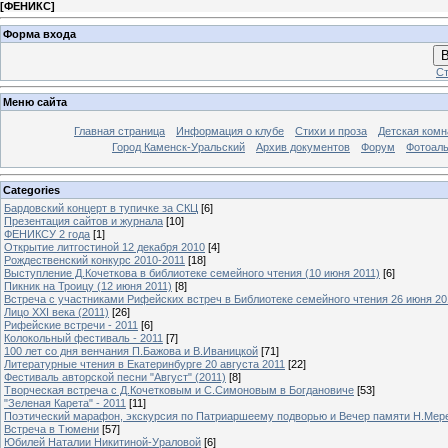
[
ФЕНИКС
]
Форма входа
В
Ст
Меню сайта
Главная страница
Информация о клубе
Стихи и проза
Детская комн
Город Каменск-Уральский
Архив документов
Форум
Фотоал
Categories
Бардовский концерт в тупичке за СКЦ
[6]
Презентация сайтов и журнала
[10]
ФЕНИКСУ 2 года
[1]
Открытие литгостиной 12 декабря 2010
[4]
Рождественский конкурс 2010-2011
[18]
Выступление Д.Кочеткова в библиотеке семейного чтения (10 июня 2011)
[6]
Пикник на Троицу (12 июня 2011)
[8]
Встреча с участниками Рифейских встреч в Библиотеке семейного чтения 26 июня 20
Лицо XXI века (2011)
[26]
Рифейские встречи - 2011
[6]
Колокольный фестиваль - 2011
[7]
100 лет со дня венчания П.Бажова и В.Иваницкой
[71]
Литературные чтения в Екатеринбурге 20 августа 2011
[22]
Фестиваль авторской песни "Август" (2011)
[8]
Творческая встреча с Д.Кочетковым и С.Симоновым в Богдановиче
[53]
"Зеленая Карета" - 2011
[11]
Поэтический марафон, экскурсия по Патриаршеему подворью и Вечер памяти Н.Мер
Встреча в Тюмени
[57]
Юбилей Наталии Никитиной-Ураловой
[6]