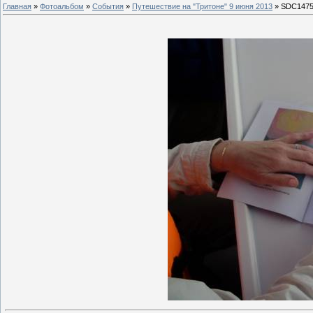
Главная
»
Фотоальбом
»
События
»
Путешествие на "Тритоне" 9 июня 2013
» SDC147