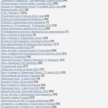
"Каменцы о Каменске" Награждение победителей
[54]
Презентации в Петроглифе 2 ноября 2013
[60]
Концерт в "Каменном Поясе" 6 ноября 2013 года
[34]
Библиопробег 2013
[9]
6 лет "Фениксу"
[101]
Последние выступления 2013 года
[29]
Открытие мемориала В.Дубынину
[29]
Юбилей С.Щипачёва в Богдановиче
[7]
Концерт в "Лучезарном", 6 февраля 2014
[13]
Елена Игнатова в библиотеке № 12
[36]
Поздравление мужчин и февральских именинников
[7]
Выступление в Мартюше
[3]
Выступление в "Каменном поясе"
[16]
Встреча в Богдановиче 19 апреля 2014
[10]
Выставка Вадима Колбасова (Богданович)
[17]
Библионочь в Мартюше
[7]
День музеев и презентация А.Сапоговой
[56]
День Славянской письменности и культуры 2014
[21]
Концерт в Позарихе
[19]
Уличный концерт "Белого Воробья" и "Феникса"
[21]
День рождения Н.В.Ганебных
[30]
Пушкинский день
[27]
Закрытие сезона 12 июня 2014
[17]
Выступление в "Каменном Поясе" 17 июня 2014
[10]
Фольлорный праздник в Кашине
[3]
Каменный пояс, 9 июля 2014
[4]
Концерт Елены Игнатовой
[10]
Выступление в Доме ветеранов
[10]
Каменный пояс, 6 августа 2014
[10]
Малый проспект Зеленой Кареты 2014
[60]
20 лет Музею С.Щипачева в Богдановиче
[34]
Концерт Аники Годовой
[10]
Экскурсия в музей Степана Щипачева
[62]
А.Клинов, С.Симанов и Д.Кочетков в Перми
[36]
Поздравление октябрьских именинников
[25]