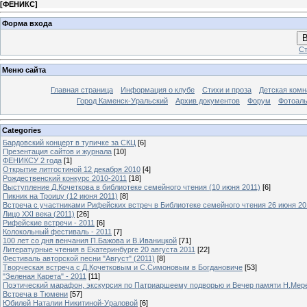
[
ФЕНИКС
]
Форма входа
В
Ст
Меню сайта
Главная страница
Информация о клубе
Стихи и проза
Детская комн
Город Каменск-Уральский
Архив документов
Форум
Фотоал
Categories
Бардовский концерт в тупичке за СКЦ
[6]
Презентация сайтов и журнала
[10]
ФЕНИКСУ 2 года
[1]
Открытие литгостиной 12 декабря 2010
[4]
Рождественский конкурс 2010-2011
[18]
Выступление Д.Кочеткова в библиотеке семейного чтения (10 июня 2011)
[6]
Пикник на Троицу (12 июня 2011)
[8]
Встреча с участниками Рифейских встреч в Библиотеке семейного чтения 26 июня 20
Лицо XXI века (2011)
[26]
Рифейские встречи - 2011
[6]
Колокольный фестиваль - 2011
[7]
100 лет со дня венчания П.Бажова и В.Иваницкой
[71]
Литературные чтения в Екатеринбурге 20 августа 2011
[22]
Фестиваль авторской песни "Август" (2011)
[8]
Творческая встреча с Д.Кочетковым и С.Симоновым в Богдановиче
[53]
"Зеленая Карета" - 2011
[11]
Поэтический марафон, экскурсия по Патриаршеему подворью и Вечер памяти Н.Мер
Встреча в Тюмени
[57]
Юбилей Наталии Никитиной-Ураловой
[6]