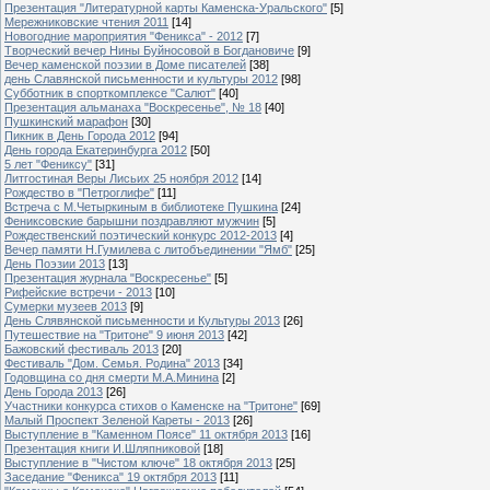
Презентация "Литературной карты Каменска-Уральского"
[5]
Мережниковские чтения 2011
[14]
Новогодние мароприятия "Феникса" - 2012
[7]
Творческий вечер Нины Буйносовой в Богдановиче
[9]
Вечер каменской поэзии в Доме писателей
[38]
день Славянской письменности и культуры 2012
[98]
Субботник в спорткомплексе "Салют"
[40]
Презентация альманаха "Воскресенье", № 18
[40]
Пушкинский марафон
[30]
Пикник в День Города 2012
[94]
День города Екатеринбурга 2012
[50]
5 лет "Фениксу"
[31]
Литгостиная Веры Лисьих 25 ноября 2012
[14]
Рождество в "Петроглифе"
[11]
Встреча с М.Четыркиным в библиотеке Пушкина
[24]
Фениксовские барышни поздравляют мужчин
[5]
Рождественский поэтический конкурс 2012-2013
[4]
Вечер памяти Н.Гумилева с литобъединении "Ямб"
[25]
День Поэзии 2013
[13]
Презентация журнала "Воскресенье"
[5]
Рифейские встречи - 2013
[10]
Сумерки музеев 2013
[9]
День Слявянской письменности и Культуры 2013
[26]
Путешествие на "Тритоне" 9 июня 2013
[42]
Бажовский фестиваль 2013
[20]
Фестиваль "Дом. Семья. Родина" 2013
[34]
Годовщина со дня смерти М.А.Минина
[2]
День Города 2013
[26]
Участники конкурса стихов о Каменске на "Тритоне"
[69]
Малый Проспект Зеленой Кареты - 2013
[26]
Выступление в "Каменном Поясе" 11 октября 2013
[16]
Презентация книги И.Шляпниковой
[18]
Выступление в "Чистом ключе" 18 октября 2013
[25]
Заседание "Феникса" 19 октября 2013
[11]