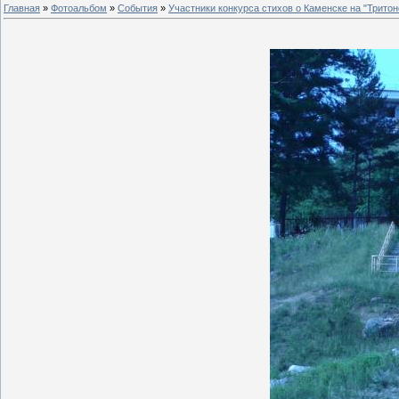
Главная
»
Фотоальбом
»
События
»
Участники конкурса стихов о Каменске на "Тритон