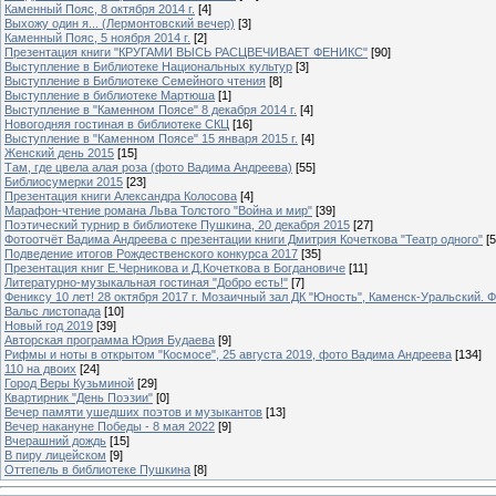
Каменный Пояс, 8 октября 2014 г.
[4]
Выхожу один я... (Лермонтовский вечер)
[3]
Каменный Пояс, 5 ноября 2014 г.
[2]
Презентация книги "КРУГАМИ ВЫСЬ РАСЦВЕЧИВАЕТ ФЕНИКС"
[90]
Выступление в Библиотеке Национальных культур
[3]
Выступление в Библиотеке Семейного чтения
[8]
Выступление в библиотеке Мартюша
[1]
Выступление в "Каменном Поясе" 8 декабря 2014 г.
[4]
Новогодняя гостиная в библиотеке СКЦ
[16]
Выступление в "Каменном Поясе" 15 января 2015 г.
[4]
Женский день 2015
[15]
Там, где цвела алая роза (фото Вадима Андреева)
[55]
Библиосумерки 2015
[23]
Презентация книги Александра Колосова
[4]
Марафон-чтение романа Льва Толстого "Война и мир"
[39]
Поэтический турнир в библиотеке Пушкина, 20 декабря 2015
[27]
Фотоотчёт Вадима Андреева с презентации книги Дмитрия Кочеткова "Театр одного"
[5
Подведение итогов Рождественского конкурса 2017
[35]
Презентация книг Е.Черникова и Д.Кочеткова в Богдановиче
[11]
Литературно-музыкальная гостиная "Добро есть!"
[7]
Фениксу 10 лет! 28 октября 2017 г. Мозаичный зал ДК "Юность", Каменск-Уральский. Ф
Вальс листопада
[10]
Новый год 2019
[39]
Авторская программа Юрия Будаева
[9]
Рифмы и ноты в открытом "Космосе", 25 августа 2019, фото Вадима Андреева
[134]
110 на двоих
[24]
Город Веры Кузьминой
[29]
Квартирник "День Поэзии"
[0]
Вечер памяти ушедших поэтов и музыкантов
[13]
Вечер накануне Победы - 8 мая 2022
[9]
Вчерашний дождь
[15]
В пиру лицейском
[9]
Оттепель в библиотеке Пушкина
[8]