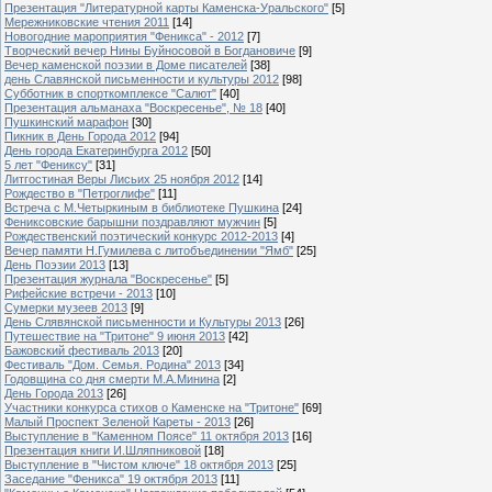
Презентация "Литературной карты Каменска-Уральского"
[5]
Мережниковские чтения 2011
[14]
Новогодние мароприятия "Феникса" - 2012
[7]
Творческий вечер Нины Буйносовой в Богдановиче
[9]
Вечер каменской поэзии в Доме писателей
[38]
день Славянской письменности и культуры 2012
[98]
Субботник в спорткомплексе "Салют"
[40]
Презентация альманаха "Воскресенье", № 18
[40]
Пушкинский марафон
[30]
Пикник в День Города 2012
[94]
День города Екатеринбурга 2012
[50]
5 лет "Фениксу"
[31]
Литгостиная Веры Лисьих 25 ноября 2012
[14]
Рождество в "Петроглифе"
[11]
Встреча с М.Четыркиным в библиотеке Пушкина
[24]
Фениксовские барышни поздравляют мужчин
[5]
Рождественский поэтический конкурс 2012-2013
[4]
Вечер памяти Н.Гумилева с литобъединении "Ямб"
[25]
День Поэзии 2013
[13]
Презентация журнала "Воскресенье"
[5]
Рифейские встречи - 2013
[10]
Сумерки музеев 2013
[9]
День Слявянской письменности и Культуры 2013
[26]
Путешествие на "Тритоне" 9 июня 2013
[42]
Бажовский фестиваль 2013
[20]
Фестиваль "Дом. Семья. Родина" 2013
[34]
Годовщина со дня смерти М.А.Минина
[2]
День Города 2013
[26]
Участники конкурса стихов о Каменске на "Тритоне"
[69]
Малый Проспект Зеленой Кареты - 2013
[26]
Выступление в "Каменном Поясе" 11 октября 2013
[16]
Презентация книги И.Шляпниковой
[18]
Выступление в "Чистом ключе" 18 октября 2013
[25]
Заседание "Феникса" 19 октября 2013
[11]