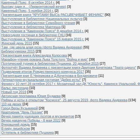
Каменный Пояс, 8 октября 2014 г.
[4]
Выхожу один я... (Лермонтовский вечер)
[3]
Каменный Пояс, 5 ноября 2014 г.
[2]
Презентация книги "КРУГАМИ ВЫСЬ РАСЦВЕЧИВАЕТ ФЕНИКС"
[90]
Выступление в Библиотеке Национальных культур
[3]
Выступление в Библиотеке Семейного чтения
[8]
Выступление в библиотеке Мартюша
[1]
Выступление в "Каменном Поясе" 8 декабря 2014 г.
[4]
Новогодняя гостиная в библиотеке СКЦ
[16]
Выступление в "Каменном Поясе" 15 января 2015 г.
[4]
Женский день 2015
[15]
Там, где цвела алая роза (фото Вадима Андреева)
[55]
Библиосумерки 2015
[23]
Презентация книги Александра Колосова
[4]
Марафон-чтение романа Льва Толстого "Война и мир"
[39]
Поэтический турнир в библиотеке Пушкина, 20 декабря 2015
[27]
Фотоотчёт Вадима Андреева с презентации книги Дмитрия Кочеткова "Театр одного"
[5
Подведение итогов Рождественского конкурса 2017
[35]
Презентация книг Е.Черникова и Д.Кочеткова в Богдановиче
[11]
Литературно-музыкальная гостиная "Добро есть!"
[7]
Фениксу 10 лет! 28 октября 2017 г. Мозаичный зал ДК "Юность", Каменск-Уральский. Ф
Вальс листопада
[10]
Новый год 2019
[39]
Авторская программа Юрия Будаева
[9]
Рифмы и ноты в открытом "Космосе", 25 августа 2019, фото Вадима Андреева
[134]
110 на двоих
[24]
Город Веры Кузьминой
[29]
Квартирник "День Поэзии"
[0]
Вечер памяти ушедших поэтов и музыкантов
[13]
Вечер накануне Победы - 8 мая 2022
[9]
Вчерашний дождь
[15]
В пиру лицейском
[9]
Оттепель в библиотеке Пушкина
[8]