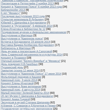
"Каменцы о Каменске" Награждение победителей
[54]
Презентации в Петроглифе 2 ноября 2013
[60]
Концерт в "Каменном Поясе" 6 ноября 2013 года
[34]
Библиопробег 2013
[9]
6 лет "Фениксу"
[101]
Последние выступления 2013 года
[29]
Открытие мемориала В.Дубынину
[29]
Юбилей С.Щипачёва в Богдановиче
[7]
Концерт в "Лучезарном", 6 февраля 2014
[13]
Елена Игнатова в библиотеке № 12
[36]
Поздравление мужчин и февральских именинников
[7]
Выступление в Мартюше
[3]
Выступление в "Каменном поясе"
[16]
Встреча в Богдановиче 19 апреля 2014
[10]
Выставка Вадима Колбасова (Богданович)
[17]
Библионочь в Мартюше
[7]
День музеев и презентация А.Сапоговой
[56]
День Славянской письменности и культуры 2014
[21]
Концерт в Позарихе
[19]
Уличный концерт "Белого Воробья" и "Феникса"
[21]
День рождения Н.В.Ганебных
[30]
Пушкинский день
[27]
Закрытие сезона 12 июня 2014
[17]
Выступление в "Каменном Поясе" 17 июня 2014
[10]
Фольлорный праздник в Кашине
[3]
Каменный пояс, 9 июля 2014
[4]
Концерт Елены Игнатовой
[10]
Выступление в Доме ветеранов
[10]
Каменный пояс, 6 августа 2014
[10]
Малый проспект Зеленой Кареты 2014
[60]
20 лет Музею С.Щипачева в Богдановиче
[34]
Концерт Аники Годовой
[10]
Экскурсия в музей Степана Щипачева
[62]
А.Клинов, С.Симанов и Д.Кочетков в Перми
[36]
Поздравление октябрьских именинников
[25]