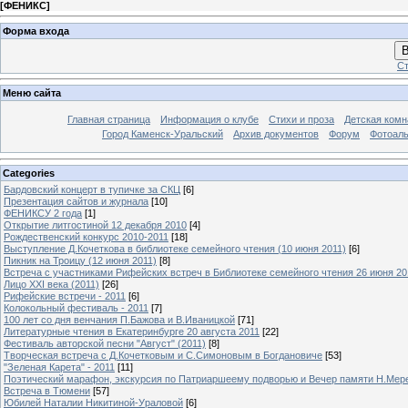
[
ФЕНИКС
]
Форма входа
В
Ст
Меню сайта
Главная страница
Информация о клубе
Стихи и проза
Детская комн
Город Каменск-Уральский
Архив документов
Форум
Фотоал
Categories
Бардовский концерт в тупичке за СКЦ
[6]
Презентация сайтов и журнала
[10]
ФЕНИКСУ 2 года
[1]
Открытие литгостиной 12 декабря 2010
[4]
Рождественский конкурс 2010-2011
[18]
Выступление Д.Кочеткова в библиотеке семейного чтения (10 июня 2011)
[6]
Пикник на Троицу (12 июня 2011)
[8]
Встреча с участниками Рифейских встреч в Библиотеке семейного чтения 26 июня 20
Лицо XXI века (2011)
[26]
Рифейские встречи - 2011
[6]
Колокольный фестиваль - 2011
[7]
100 лет со дня венчания П.Бажова и В.Иваницкой
[71]
Литературные чтения в Екатеринбурге 20 августа 2011
[22]
Фестиваль авторской песни "Август" (2011)
[8]
Творческая встреча с Д.Кочетковым и С.Симоновым в Богдановиче
[53]
"Зеленая Карета" - 2011
[11]
Поэтический марафон, экскурсия по Патриаршеему подворью и Вечер памяти Н.Мер
Встреча в Тюмени
[57]
Юбилей Наталии Никитиной-Ураловой
[6]