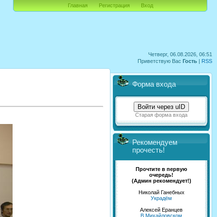
Главная
Регистрация
Вход
Четверг, 06.08.2026, 06:51
Приветствую Вас
Гость
|
RSS
Форма входа
Войти через uID
Старая форма входа
Рекомендуем
прочесть!
Прочтите в первую
очередь!
(Админ рекомендует!)
Николай Ганебных
Украдём
Алексей Еранцев
В Михайловском