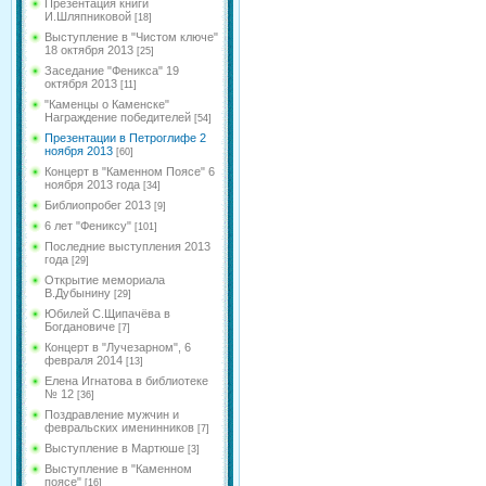
Презентация книги
И.Шляпниковой
[18]
Выступление в "Чистом ключе"
18 октября 2013
[25]
Заседание "Феникса" 19
октября 2013
[11]
"Каменцы о Каменске"
Награждение победителей
[54]
Презентации в Петроглифе 2
ноября 2013
[60]
Концерт в "Каменном Поясе" 6
ноября 2013 года
[34]
Библиопробег 2013
[9]
6 лет "Фениксу"
[101]
Последние выступления 2013
года
[29]
Открытие мемориала
В.Дубынину
[29]
Юбилей С.Щипачёва в
Богдановиче
[7]
Концерт в "Лучезарном", 6
февраля 2014
[13]
Елена Игнатова в библиотеке
№ 12
[36]
Поздравление мужчин и
февральских именинников
[7]
Выступление в Мартюше
[3]
Выступление в "Каменном
поясе"
[16]