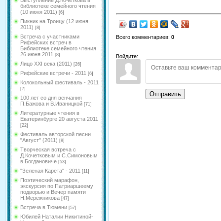
Выступление Д.Кочеткова в
библиотеке семейного чтения
(10 июня 2011)
[6]
Пикник на Троицу (12 июня
2011)
[8]
Встреча с участниками
Всего комментариев
:
0
Рифейских встреч в
Библиотеке семейного чтения
26 июня 2011
[8]
Войдите:
Лицо XXI века (2011)
[26]
Рифейские встречи - 2011
[6]
Колокольный фестиваль - 2011
[7]
Отправить
100 лет со дня венчания
П.Бажова и В.Иваницкой
[71]
Литературные чтения в
Екатеринбурге 20 августа 2011
[22]
Фестиваль авторской песни
"Август" (2011)
[8]
Творческая встреча с
Д.Кочетковым и С.Симоновым
в Богдановиче
[53]
"Зеленая Карета" - 2011
[11]
Поэтический марафон,
экскурсия по Патриаршеему
подворью и Вечер памяти
Н.Мережникова
[47]
Встреча в Тюмени
[57]
Юбилей Наталии Никитиной-