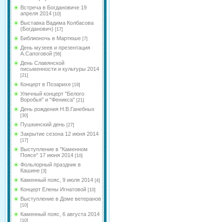
Встреча в Богдановиче 19
апреля 2014
[10]
Выставка Вадима Колбасова
(Богданович)
[17]
Библионочь в Мартюше
[7]
День музеев и презентация
А.Сапоговой
[56]
День Славянской
письменности и культуры 2014
[21]
Концерт в Позарихе
[19]
Уличный концерт "Белого
Воробья" и "Феникса"
[21]
День рождения Н.В.Ганебных
[30]
Пушкинский день
[27]
Закрытие сезона 12 июня 2014
[17]
Выступление в "Каменном
Поясе" 17 июня 2014
[10]
Фольлорный праздник в
Кашине
[3]
Каменный пояс, 9 июля 2014
[4]
Концерт Елены Игнатовой
[10]
Выступление в Доме ветеранов
[10]
Каменный пояс, 6 августа 2014
[10]