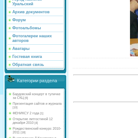
Уральский
Архив документов
Форум
Фотоальбомы
Фотогалереи наших
авторов
Аватары
Гостевая книга
Обратная связь
Категории раздела
Бардовский концерт в тупичке
за СКЦ
[6]
Презентация сайтов и журнала
[10]
ФЕНИКСУ 2 года
[1]
Открытие литгостиной 12
декабря 2010
[4]
Рождественский конкурс 2010-
2011
[18]