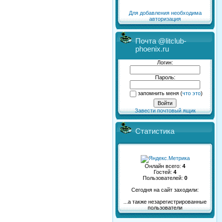
Для добавления необходима
авторизация
Почта @litclub-
phoenix.ru
Логин:
Пароль:
запомнить меня
(
что это
)
Завести почтовый ящик
Статистика
Онлайн всего:
4
Гостей:
4
Пользователей:
0
Сегодня на сайт заходили:
...а также незарегистрированные
пользователи