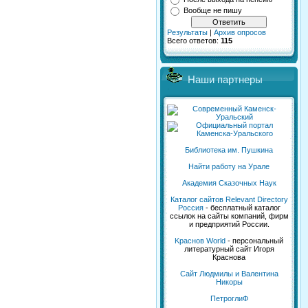
Вообще не пишу
Результаты
|
Архив опросов
Всего ответов:
115
Наши партнеры
Библиотека им. Пушкина
Найти работу на Урале
Академия Сказочных Наук
Каталог сайтов Relevant Directory
Россия
- бесплатный каталог
ссылок на сайты компаний, фирм
и предприятий России.
Kраснов World
- персональный
литературный сайт Игоря
Краснова
Сайт Людмилы и Валентина
Никоры
ПетроглиФ