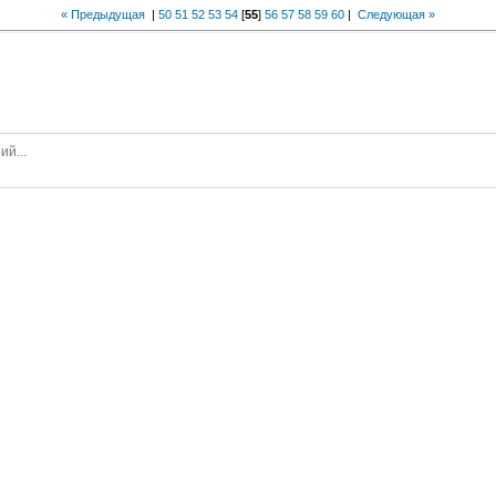
« Предыдущая
|
50
51
52
53
54
[
55
]
56
57
58
59
60
|
Следующая »