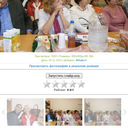
Просмотров
: 3183 |
Размеры
: 800x600px/80.3Kb
Дата
: 03.11.2013 |
Добавил
:
Mihalych
Просмотреть фотографию в реальном размере
Рейтинг
:
0.0
/
0