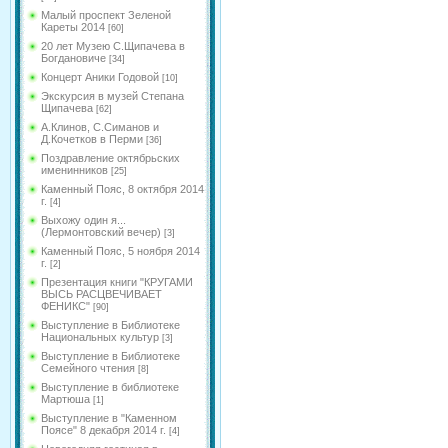
Малый проспект Зеленой
Кареты 2014
[60]
20 лет Музею С.Щипачева в
Богдановиче
[34]
Концерт Аники Годовой
[10]
Экскурсия в музей Степана
Щипачева
[62]
А.Клинов, С.Симанов и
Д.Кочетков в Перми
[36]
Поздравление октябрьских
именинников
[25]
Каменный Пояс, 8 октября 2014
г.
[4]
Выхожу один я...
(Лермонтовский вечер)
[3]
Каменный Пояс, 5 ноября 2014
г.
[2]
Презентация книги "КРУГАМИ
ВЫСЬ РАСЦВЕЧИВАЕТ
ФЕНИКС"
[90]
Выступление в Библиотеке
Национальных культур
[3]
Выступление в Библиотеке
Семейного чтения
[8]
Выступление в библиотеке
Мартюша
[1]
Выступление в "Каменном
Поясе" 8 декабря 2014 г.
[4]