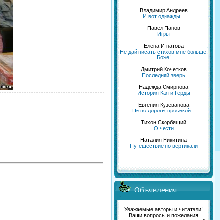
Владимир Андреев
И вот однажды...
Павел Панов
Игры
Елена Игнатова
Не дай писать стихов мне больше,
Боже!
Дмитрий Кочетков
Последний зверь
Надежда Смирнова
История Кая и Герды
Евгения Кузеванова
Не по дороге, просекой...
Тихон Скорбящий
О чести
Наталия Никитина
Путешествие по вертикали
Объявления
Уважаемые авторы и читатели!
Ваши вопросы и пожелания