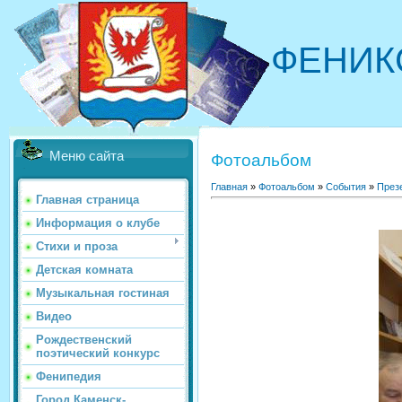
ФЕНИК
Меню сайта
Фотоальбом
Главная
»
Фотоальбом
»
События
»
През
Главная страница
Информация о клубе
Стихи и проза
Детская комната
Музыкальная гостиная
Видео
Рождественский
поэтический конкурс
Фенипедия
Город Каменск-