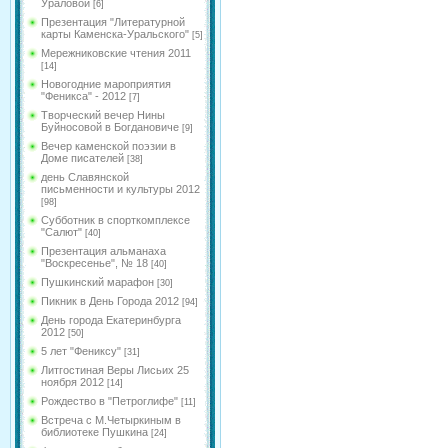
Ураловой
[6]
Презентация "Литературной
карты Каменска-Уральского"
[5]
Мережниковские чтения 2011
[14]
Новогодние мароприятия
"Феникса" - 2012
[7]
Творческий вечер Нины
Буйносовой в Богдановиче
[9]
Вечер каменской поэзии в
Доме писателей
[38]
день Славянской
письменности и культуры 2012
[98]
Субботник в спорткомплексе
"Салют"
[40]
Презентация альманаха
"Воскресенье", № 18
[40]
Пушкинский марафон
[30]
Пикник в День Города 2012
[94]
День города Екатеринбурга
2012
[50]
5 лет "Фениксу"
[31]
Литгостиная Веры Лисьих 25
ноября 2012
[14]
Рождество в "Петроглифе"
[11]
Встреча с М.Четыркиным в
библиотеке Пушкина
[24]