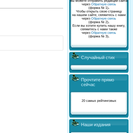
вы можете отправить редакции сайта
через
Обратную связь
(форма № 1)
.
Чтобы открыть свою страницу
на нашем сайте, свяжитесь с нами
через
Обратную связь
(форма № 2)
.
Если вы хотите купить нашу книгу,
свяжитесь с нами также
через
Обратную связь
(форма № 3)
.
Случайный стих
Прочтите прямо
сейчас
20 самых рейтинговых
Наши издания