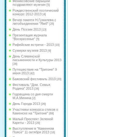
Фениксовские барышни
поздравляют мужчин
[5]
Рождественский поэтический
конкурс 2012-2013
[4]
Вечер памяти Н.Гумилева с
литобъединении "Ямб"
[25]
День Поэзии 2013
[13]
Презентация журнала
"Воскресенье"
[5]
Рифейские встречи - 2013
[10]
Сумерки музеев 2013
[9]
День Слявянской
письменности и Культуры 2013
[26]
Путешествие на "Тритоне" 9
июня 2013
[42]
Бажовский фестиваль 2013
[20]
Фестиваль "Дом. Семья.
Родина" 2013
[34]
Годовщина со дня смерти
М.А.Минина
[2]
День Города 2013
[26]
Участники конкурса стихов о
Каменске на "Тритоне"
[69]
Малый Проспект Зеленой
Кареты - 2013
[26]
Выступление в "Каменном
Поясе" 11 октября 2013
[16]