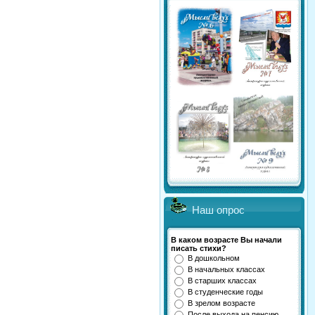
Наш опрос
В каком возрасте Вы начали
писать стихи?
В дошкольном
В начальных классах
В старших классах
В студенческие годы
В зрелом возрасте
После выхода на пенсию