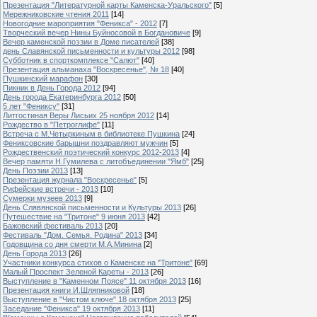
Презентация "Литературной карты Каменска-Уральского"
[5]
Мережниковские чтения 2011
[14]
Новогодние мароприятия "Феникса" - 2012
[7]
Творческий вечер Нины Буйносовой в Богдановиче
[9]
Вечер каменской поэзии в Доме писателей
[38]
день Славянской письменности и культуры 2012
[98]
Субботник в спорткомплексе "Салют"
[40]
Презентация альманаха "Воскресенье", № 18
[40]
Пушкинский марафон
[30]
Пикник в День Города 2012
[94]
День города Екатеринбурга 2012
[50]
5 лет "Фениксу"
[31]
Литгостиная Веры Лисьих 25 ноября 2012
[14]
Рождество в "Петроглифе"
[11]
Встреча с М.Четыркиным в библиотеке Пушкина
[24]
Фениксовские барышни поздравляют мужчин
[5]
Рождественский поэтический конкурс 2012-2013
[4]
Вечер памяти Н.Гумилева с литобъединении "Ямб"
[25]
День Поэзии 2013
[13]
Презентация журнала "Воскресенье"
[5]
Рифейские встречи - 2013
[10]
Сумерки музеев 2013
[9]
День Слявянской письменности и Культуры 2013
[26]
Путешествие на "Тритоне" 9 июня 2013
[42]
Бажовский фестиваль 2013
[20]
Фестиваль "Дом. Семья. Родина" 2013
[34]
Годовщина со дня смерти М.А.Минина
[2]
День Города 2013
[26]
Участники конкурса стихов о Каменске на "Тритоне"
[69]
Малый Проспект Зеленой Кареты - 2013
[26]
Выступление в "Каменном Поясе" 11 октября 2013
[16]
Презентация книги И.Шляпниковой
[18]
Выступление в "Чистом ключе" 18 октября 2013
[25]
Заседание "Феникса" 19 октября 2013
[11]