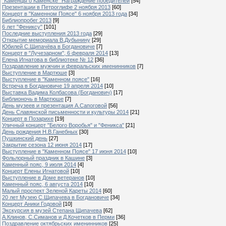
"Каменцы о Каменске" Награждение победителей
[54]
Презентации в Петроглифе 2 ноября 2013
[60]
Концерт в "Каменном Поясе" 6 ноября 2013 года
[34]
Библиопробег 2013
[9]
6 лет "Фениксу"
[101]
Последние выступления 2013 года
[29]
Открытие мемориала В.Дубынину
[29]
Юбилей С.Щипачёва в Богдановиче
[7]
Концерт в "Лучезарном", 6 февраля 2014
[13]
Елена Игнатова в библиотеке № 12
[36]
Поздравление мужчин и февральских именинников
[7]
Выступление в Мартюше
[3]
Выступление в "Каменном поясе"
[16]
Встреча в Богдановиче 19 апреля 2014
[10]
Выставка Вадима Колбасова (Богданович)
[17]
Библионочь в Мартюше
[7]
День музеев и презентация А.Сапоговой
[56]
День Славянской письменности и культуры 2014
[21]
Концерт в Позарихе
[19]
Уличный концерт "Белого Воробья" и "Феникса"
[21]
День рождения Н.В.Ганебных
[30]
Пушкинский день
[27]
Закрытие сезона 12 июня 2014
[17]
Выступление в "Каменном Поясе" 17 июня 2014
[10]
Фольлорный праздник в Кашине
[3]
Каменный пояс, 9 июля 2014
[4]
Концерт Елены Игнатовой
[10]
Выступление в Доме ветеранов
[10]
Каменный пояс, 6 августа 2014
[10]
Малый проспект Зеленой Кареты 2014
[60]
20 лет Музею С.Щипачева в Богдановиче
[34]
Концерт Аники Годовой
[10]
Экскурсия в музей Степана Щипачева
[62]
А.Клинов, С.Симанов и Д.Кочетков в Перми
[36]
Поздравление октябрьских именинников
[25]