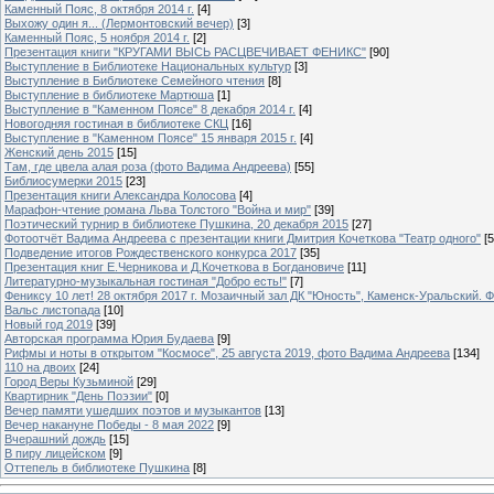
Каменный Пояс, 8 октября 2014 г.
[4]
Выхожу один я... (Лермонтовский вечер)
[3]
Каменный Пояс, 5 ноября 2014 г.
[2]
Презентация книги "КРУГАМИ ВЫСЬ РАСЦВЕЧИВАЕТ ФЕНИКС"
[90]
Выступление в Библиотеке Национальных культур
[3]
Выступление в Библиотеке Семейного чтения
[8]
Выступление в библиотеке Мартюша
[1]
Выступление в "Каменном Поясе" 8 декабря 2014 г.
[4]
Новогодняя гостиная в библиотеке СКЦ
[16]
Выступление в "Каменном Поясе" 15 января 2015 г.
[4]
Женский день 2015
[15]
Там, где цвела алая роза (фото Вадима Андреева)
[55]
Библиосумерки 2015
[23]
Презентация книги Александра Колосова
[4]
Марафон-чтение романа Льва Толстого "Война и мир"
[39]
Поэтический турнир в библиотеке Пушкина, 20 декабря 2015
[27]
Фотоотчёт Вадима Андреева с презентации книги Дмитрия Кочеткова "Театр одного"
[5
Подведение итогов Рождественского конкурса 2017
[35]
Презентация книг Е.Черникова и Д.Кочеткова в Богдановиче
[11]
Литературно-музыкальная гостиная "Добро есть!"
[7]
Фениксу 10 лет! 28 октября 2017 г. Мозаичный зал ДК "Юность", Каменск-Уральский. Ф
Вальс листопада
[10]
Новый год 2019
[39]
Авторская программа Юрия Будаева
[9]
Рифмы и ноты в открытом "Космосе", 25 августа 2019, фото Вадима Андреева
[134]
110 на двоих
[24]
Город Веры Кузьминой
[29]
Квартирник "День Поэзии"
[0]
Вечер памяти ушедших поэтов и музыкантов
[13]
Вечер накануне Победы - 8 мая 2022
[9]
Вчерашний дождь
[15]
В пиру лицейском
[9]
Оттепель в библиотеке Пушкина
[8]