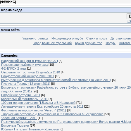
[
ФЕНИКС
]
Форма входа
В
Ст
Меню сайта
Главная страница
Информация о клубе
Стихи и проза
Детская комн
Город Каменск-Уральский
Архив документов
Форум
Фотоал
Categories
Бардовский концерт в тупичке за СКЦ
[6]
Презентация сайтов и журнала
[10]
ФЕНИКСУ 2 года
[1]
Открытие литгостиной 12 декабря 2010
[4]
Рождественский конкурс 2010-2011
[18]
Выступление Д.Кочеткова в библиотеке семейного чтения (10 июня 2011)
[6]
Пикник на Троицу (12 июня 2011)
[8]
Встреча с участниками Рифейских встреч в Библиотеке семейного чтения 26 июня 20
Лицо XXI века (2011)
[26]
Рифейские встречи - 2011
[6]
Колокольный фестиваль - 2011
[7]
100 лет со дня венчания П.Бажова и В.Иваницкой
[71]
Литературные чтения в Екатеринбурге 20 августа 2011
[22]
Фестиваль авторской песни "Август" (2011)
[8]
Творческая встреча с Д.Кочетковым и С.Симоновым в Богдановиче
[53]
"Зеленая Карета" - 2011
[11]
Поэтический марафон, экскурсия по Патриаршеему подворью и Вечер памяти Н.Мер
Встреча в Тюмени
[57]
Юбилей Наталии Никитиной-Ураловой
[6]