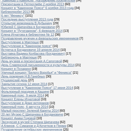
"Каменцы о Каменске" Награждение победителей
[54]
Презентации в Петроглифе 2 ноября 2013
[60]
Концерт в "Каменном Поясе" 6 ноября 2013 года
[34]
Библиопробег 2013
[9]
6 лет "Фениксу"
[101]
Последние выступления 2013 года
[29]
Открытие мемориала В.Дубынину
[29]
Юбилей С.Щипачёва в Богдановиче
[7]
Концерт в "Лучезарном", 6 февраля 2014
[13]
Елена Игнатова в библиотеке № 12
[36]
Поздравление мужчин и февральских именинников
[7]
Выступление в Мартюше
[3]
Выступление в "Каменном поясе"
[16]
Встреча в Богдановиче 19 апреля 2014
[10]
Выставка Вадима Колбасова (Богданович)
[17]
Библионочь в Мартюше
[7]
День музеев и презентация А.Сапоговой
[56]
День Славянской письменности и культуры 2014
[21]
Концерт в Позарихе
[19]
Уличный концерт "Белого Воробья" и "Феникса"
[21]
День рождения Н.В.Ганебных
[30]
Пушкинский день
[27]
Закрытие сезона 12 июня 2014
[17]
Выступление в "Каменном Поясе" 17 июня 2014
[10]
Фольлорный праздник в Кашине
[3]
Каменный пояс, 9 июля 2014
[4]
Концерт Елены Игнатовой
[10]
Выступление в Доме ветеранов
[10]
Каменный пояс, 6 августа 2014
[10]
Малый проспект Зеленой Кареты 2014
[60]
20 лет Музею С.Щипачева в Богдановиче
[34]
Концерт Аники Годовой
[10]
Экскурсия в музей Степана Щипачева
[62]
А.Клинов, С.Симанов и Д.Кочетков в Перми
[36]
Поздравление октябрьских именинников
[25]