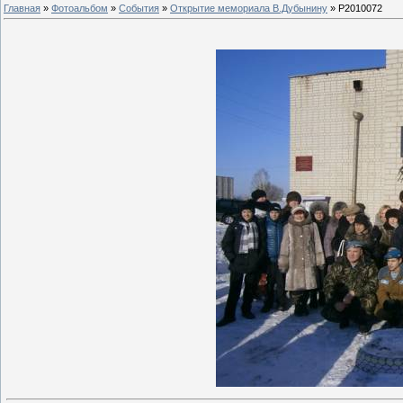
Главная
»
Фотоальбом
»
События
»
Открытие мемориала В.Дубынину
» P2010072