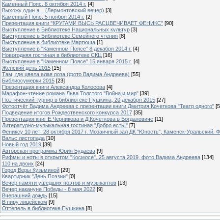
Каменный Пояс, 8 октября 2014 г.
[4]
Выхожу один я... (Лермонтовский вечер)
[3]
Каменный Пояс, 5 ноября 2014 г.
[2]
Презентация книги "КРУГАМИ ВЫСЬ РАСЦВЕЧИВАЕТ ФЕНИКС"
[90]
Выступление в Библиотеке Национальных культур
[3]
Выступление в Библиотеке Семейного чтения
[8]
Выступление в библиотеке Мартюша
[1]
Выступление в "Каменном Поясе" 8 декабря 2014 г.
[4]
Новогодняя гостиная в библиотеке СКЦ
[16]
Выступление в "Каменном Поясе" 15 января 2015 г.
[4]
Женский день 2015
[15]
Там, где цвела алая роза (фото Вадима Андреева)
[55]
Библиосумерки 2015
[23]
Презентация книги Александра Колосова
[4]
Марафон-чтение романа Льва Толстого "Война и мир"
[39]
Поэтический турнир в библиотеке Пушкина, 20 декабря 2015
[27]
Фотоотчёт Вадима Андреева с презентации книги Дмитрия Кочеткова "Театр одного"
[5
Подведение итогов Рождественского конкурса 2017
[35]
Презентация книг Е.Черникова и Д.Кочеткова в Богдановиче
[11]
Литературно-музыкальная гостиная "Добро есть!"
[7]
Фениксу 10 лет! 28 октября 2017 г. Мозаичный зал ДК "Юность", Каменск-Уральский. Ф
Вальс листопада
[10]
Новый год 2019
[39]
Авторская программа Юрия Будаева
[9]
Рифмы и ноты в открытом "Космосе", 25 августа 2019, фото Вадима Андреева
[134]
110 на двоих
[24]
Город Веры Кузьминой
[29]
Квартирник "День Поэзии"
[0]
Вечер памяти ушедших поэтов и музыкантов
[13]
Вечер накануне Победы - 8 мая 2022
[9]
Вчерашний дождь
[15]
В пиру лицейском
[9]
Оттепель в библиотеке Пушкина
[8]