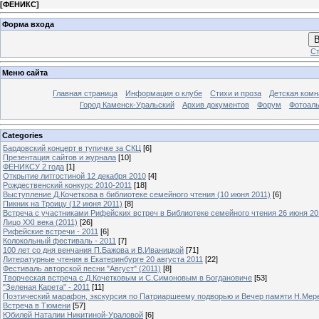
[
ФЕНИКС
]
Форма входа
В
Ст
Меню сайта
Главная страница
Информация о клубе
Стихи и проза
Детская комн
Город Каменск-Уральский
Архив документов
Форум
Фотоал
Categories
Бардовский концерт в тупичке за СКЦ
[6]
Презентация сайтов и журнала
[10]
ФЕНИКСУ 2 года
[1]
Открытие литгостиной 12 декабря 2010
[4]
Рождественский конкурс 2010-2011
[18]
Выступление Д.Кочеткова в библиотеке семейного чтения (10 июня 2011)
[6]
Пикник на Троицу (12 июня 2011)
[8]
Встреча с участниками Рифейских встреч в Библиотеке семейного чтения 26 июня 20
Лицо XXI века (2011)
[26]
Рифейские встречи - 2011
[6]
Колокольный фестиваль - 2011
[7]
100 лет со дня венчания П.Бажова и В.Иваницкой
[71]
Литературные чтения в Екатеринбурге 20 августа 2011
[22]
Фестиваль авторской песни "Август" (2011)
[8]
Творческая встреча с Д.Кочетковым и С.Симоновым в Богдановиче
[53]
"Зеленая Карета" - 2011
[11]
Поэтический марафон, экскурсия по Патриаршеему подворью и Вечер памяти Н.Мер
Встреча в Тюмени
[57]
Юбилей Наталии Никитиной-Ураловой
[6]