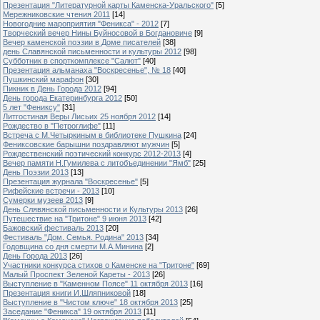
Презентация "Литературной карты Каменска-Уральского"
[5]
Мережниковские чтения 2011
[14]
Новогодние мароприятия "Феникса" - 2012
[7]
Творческий вечер Нины Буйносовой в Богдановиче
[9]
Вечер каменской поэзии в Доме писателей
[38]
день Славянской письменности и культуры 2012
[98]
Субботник в спорткомплексе "Салют"
[40]
Презентация альманаха "Воскресенье", № 18
[40]
Пушкинский марафон
[30]
Пикник в День Города 2012
[94]
День города Екатеринбурга 2012
[50]
5 лет "Фениксу"
[31]
Литгостиная Веры Лисьих 25 ноября 2012
[14]
Рождество в "Петроглифе"
[11]
Встреча с М.Четыркиным в библиотеке Пушкина
[24]
Фениксовские барышни поздравляют мужчин
[5]
Рождественский поэтический конкурс 2012-2013
[4]
Вечер памяти Н.Гумилева с литобъединении "Ямб"
[25]
День Поэзии 2013
[13]
Презентация журнала "Воскресенье"
[5]
Рифейские встречи - 2013
[10]
Сумерки музеев 2013
[9]
День Слявянской письменности и Культуры 2013
[26]
Путешествие на "Тритоне" 9 июня 2013
[42]
Бажовский фестиваль 2013
[20]
Фестиваль "Дом. Семья. Родина" 2013
[34]
Годовщина со дня смерти М.А.Минина
[2]
День Города 2013
[26]
Участники конкурса стихов о Каменске на "Тритоне"
[69]
Малый Проспект Зеленой Кареты - 2013
[26]
Выступление в "Каменном Поясе" 11 октября 2013
[16]
Презентация книги И.Шляпниковой
[18]
Выступление в "Чистом ключе" 18 октября 2013
[25]
Заседание "Феникса" 19 октября 2013
[11]