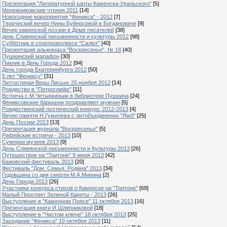
Презентация "Литературной карты Каменска-Уральского"
[5]
Мережниковские чтения 2011
[14]
Новогодние мароприятия "Феникса" - 2012
[7]
Творческий вечер Нины Буйносовой в Богдановиче
[9]
Вечер каменской поэзии в Доме писателей
[38]
день Славянской письменности и культуры 2012
[98]
Субботник в спорткомплексе "Салют"
[40]
Презентация альманаха "Воскресенье", № 18
[40]
Пушкинский марафон
[30]
Пикник в День Города 2012
[94]
День города Екатеринбурга 2012
[50]
5 лет "Фениксу"
[31]
Литгостиная Веры Лисьих 25 ноября 2012
[14]
Рождество в "Петроглифе"
[11]
Встреча с М.Четыркиным в библиотеке Пушкина
[24]
Фениксовские барышни поздравляют мужчин
[5]
Рождественский поэтический конкурс 2012-2013
[4]
Вечер памяти Н.Гумилева с литобъединении "Ямб"
[25]
День Поэзии 2013
[13]
Презентация журнала "Воскресенье"
[5]
Рифейские встречи - 2013
[10]
Сумерки музеев 2013
[9]
День Слявянской письменности и Культуры 2013
[26]
Путешествие на "Тритоне" 9 июня 2013
[42]
Бажовский фестиваль 2013
[20]
Фестиваль "Дом. Семья. Родина" 2013
[34]
Годовщина со дня смерти М.А.Минина
[2]
День Города 2013
[26]
Участники конкурса стихов о Каменске на "Тритоне"
[69]
Малый Проспект Зеленой Кареты - 2013
[26]
Выступление в "Каменном Поясе" 11 октября 2013
[16]
Презентация книги И.Шляпниковой
[18]
Выступление в "Чистом ключе" 18 октября 2013
[25]
Заседание "Феникса" 19 октября 2013
[11]