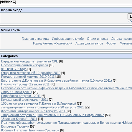
[
ФЕНИКС
]
Форма входа
В
Ст
Меню сайта
Главная страница
Информация о клубе
Стихи и проза
Детская комн
Город Каменск-Уральский
Архив документов
Форум
Фотоал
Categories
Бардовский концерт в тупичке за СКЦ
[6]
Презентация сайтов и журнала
[10]
ФЕНИКСУ 2 года
[1]
Открытие литгостиной 12 декабря 2010
[4]
Рождественский конкурс 2010-2011
[18]
Выступление Д.Кочеткова в библиотеке семейного чтения (10 июня 2011)
[6]
Пикник на Троицу (12 июня 2011)
[8]
Встреча с участниками Рифейских встреч в Библиотеке семейного чтения 26 июня 20
Лицо XXI века (2011)
[26]
Рифейские встречи - 2011
[6]
Колокольный фестиваль - 2011
[7]
100 лет со дня венчания П.Бажова и В.Иваницкой
[71]
Литературные чтения в Екатеринбурге 20 августа 2011
[22]
Фестиваль авторской песни "Август" (2011)
[8]
Творческая встреча с Д.Кочетковым и С.Симоновым в Богдановиче
[53]
"Зеленая Карета" - 2011
[11]
Поэтический марафон, экскурсия по Патриаршеему подворью и Вечер памяти Н.Мер
Встреча в Тюмени
[57]
Юбилей Наталии Никитиной-Ураловой
[6]