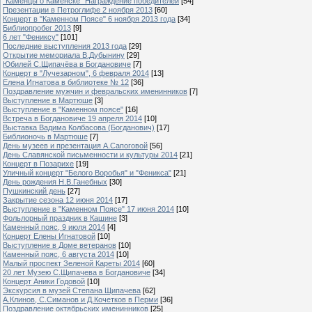
"Каменцы о Каменске" Награждение победителей
[54]
Презентации в Петроглифе 2 ноября 2013
[60]
Концерт в "Каменном Поясе" 6 ноября 2013 года
[34]
Библиопробег 2013
[9]
6 лет "Фениксу"
[101]
Последние выступления 2013 года
[29]
Открытие мемориала В.Дубынину
[29]
Юбилей С.Щипачёва в Богдановиче
[7]
Концерт в "Лучезарном", 6 февраля 2014
[13]
Елена Игнатова в библиотеке № 12
[36]
Поздравление мужчин и февральских именинников
[7]
Выступление в Мартюше
[3]
Выступление в "Каменном поясе"
[16]
Встреча в Богдановиче 19 апреля 2014
[10]
Выставка Вадима Колбасова (Богданович)
[17]
Библионочь в Мартюше
[7]
День музеев и презентация А.Сапоговой
[56]
День Славянской письменности и культуры 2014
[21]
Концерт в Позарихе
[19]
Уличный концерт "Белого Воробья" и "Феникса"
[21]
День рождения Н.В.Ганебных
[30]
Пушкинский день
[27]
Закрытие сезона 12 июня 2014
[17]
Выступление в "Каменном Поясе" 17 июня 2014
[10]
Фольлорный праздник в Кашине
[3]
Каменный пояс, 9 июля 2014
[4]
Концерт Елены Игнатовой
[10]
Выступление в Доме ветеранов
[10]
Каменный пояс, 6 августа 2014
[10]
Малый проспект Зеленой Кареты 2014
[60]
20 лет Музею С.Щипачева в Богдановиче
[34]
Концерт Аники Годовой
[10]
Экскурсия в музей Степана Щипачева
[62]
А.Клинов, С.Симанов и Д.Кочетков в Перми
[36]
Поздравление октябрьских именинников
[25]