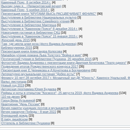
Каменный Пояс, 8 октября 2014 г.
[4]
Выхожу один я... (Лермонтовский вечер)
[3]
Каменный Пояс, 5 ноября 2014 г.
[2]
Презентация книги "КРУГАМИ ВЫСЬ РАСЦВЕЧИВАЕТ ФЕНИКС"
[90]
Выступление в Библиотеке Национальных культур
[3]
Выступление в Библиотеке Семейного чтения
[8]
Выступление в библиотеке Мартюша
[1]
Выступление в "Каменном Поясе" 8 декабря 2014 г.
[4]
Новогодняя гостиная в библиотеке СКЦ
[16]
Выступление в "Каменном Поясе" 15 января 2015 г.
[4]
Женский день 2015
[15]
Там, где цвела алая роза (фото Вадима Андреева)
[55]
Библиосумерки 2015
[23]
Презентация книги Александра Колосова
[4]
Марафон-чтение романа Льва Толстого "Война и мир"
[39]
Поэтический турнир в библиотеке Пушкина, 20 декабря 2015
[27]
Фотоотчёт Вадима Андреева с презентации книги Дмитрия Кочеткова "Театр одного"
[5
Подведение итогов Рождественского конкурса 2017
[35]
Презентация книг Е.Черникова и Д.Кочеткова в Богдановиче
[11]
Литературно-музыкальная гостиная "Добро есть!"
[7]
Фениксу 10 лет! 28 октября 2017 г. Мозаичный зал ДК "Юность", Каменск-Уральский. Ф
Вальс листопада
[10]
Новый год 2019
[39]
Авторская программа Юрия Будаева
[9]
Рифмы и ноты в открытом "Космосе", 25 августа 2019, фото Вадима Андреева
[134]
110 на двоих
[24]
Город Веры Кузьминой
[29]
Квартирник "День Поэзии"
[0]
Вечер памяти ушедших поэтов и музыкантов
[13]
Вечер накануне Победы - 8 мая 2022
[9]
Вчерашний дождь
[15]
В пиру лицейском
[9]
Оттепель в библиотеке Пушкина
[8]