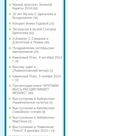
Малый проспект Зеленой
Кареты 2014
[60]
20 лет Музею С.Щипачева в
Богдановиче
[34]
Концерт Аники Годовой
[10]
Экскурсия в музей Степана
Щипачева
[62]
А.Клинов, С.Симанов и
Д.Кочетков в Перми
[36]
Поздравление октябрьских
именинников
[25]
Каменный Пояс, 8 октября 2014
г.
[4]
Выхожу один я...
(Лермонтовский вечер)
[3]
Каменный Пояс, 5 ноября 2014
г.
[2]
Презентация книги "КРУГАМИ
ВЫСЬ РАСЦВЕЧИВАЕТ
ФЕНИКС"
[90]
Выступление в Библиотеке
Национальных культур
[3]
Выступление в Библиотеке
Семейного чтения
[8]
Выступление в библиотеке
Мартюша
[1]
Выступление в "Каменном
Поясе" 8 декабря 2014 г.
[4]