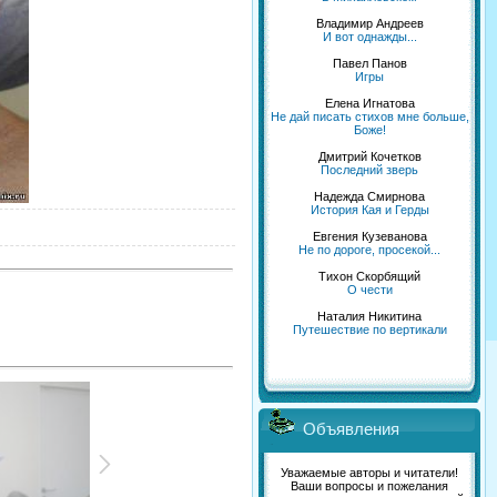
Владимир Андреев
И вот однажды...
Павел Панов
Игры
Елена Игнатова
Не дай писать стихов мне больше,
Боже!
Дмитрий Кочетков
Последний зверь
Надежда Смирнова
История Кая и Герды
Евгения Кузеванова
Не по дороге, просекой...
Тихон Скорбящий
О чести
Наталия Никитина
Путешествие по вертикали
Объявления
Уважаемые авторы и читатели!
Ваши вопросы и пожелания