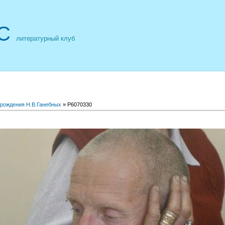
С
литературный клуб
 рождения Н.В.Ганебных
» P6070330