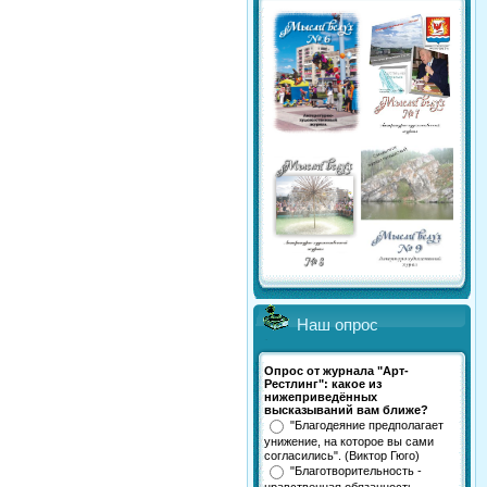
Наш опрос
Опрос от журнала "Арт-
Рестлинг": какое из
нижеприведённых
высказываний вам ближе?
"Благодеяние предполагает
унижение, на которое вы сами
согласились". (Виктор Гюго)
"Благотворительность -