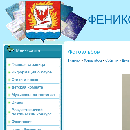
ФЕНИК
Меню сайта
Фотоальбом
Главная
»
Фотоальбом
»
События
»
День
Главная страница
Информация о клубе
Стихи и проза
Детская комната
Музыкальная гостиная
Видео
Рождественский
поэтический конкурс
Фенипедия
Город Каменск-