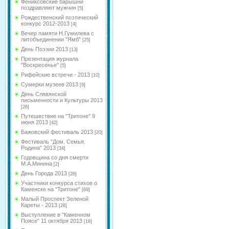
Фениксовские барышни
поздравляют мужчин
[5]
Рождественский поэтический
конкурс 2012-2013
[4]
Вечер памяти Н.Гумилева с
литобъединении "Ямб"
[25]
День Поэзии 2013
[13]
Презентация журнала
"Воскресенье"
[5]
Рифейские встречи - 2013
[10]
Сумерки музеев 2013
[9]
День Слявянской
письменности и Культуры 2013
[26]
Путешествие на "Тритоне" 9
июня 2013
[42]
Бажовский фестиваль 2013
[20]
Фестиваль "Дом. Семья.
Родина" 2013
[34]
Годовщина со дня смерти
М.А.Минина
[2]
День Города 2013
[26]
Участники конкурса стихов о
Каменске на "Тритоне"
[69]
Малый Проспект Зеленой
Кареты - 2013
[26]
Выступление в "Каменном
Поясе" 11 октября 2013
[16]