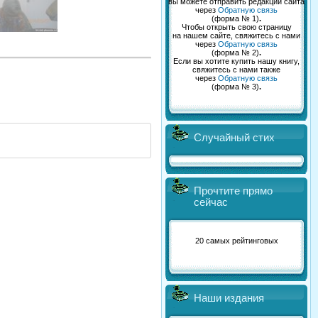
вы можете отправить редакции сайта
через
Обратную связь
(форма № 1)
.
Чтобы открыть свою страницу
на нашем сайте, свяжитесь с нами
через
Обратную связь
(форма № 2)
.
Если вы хотите купить нашу книгу,
свяжитесь с нами также
через
Обратную связь
(форма № 3)
.
Случайный стих
Прочтите прямо
сейчас
20 самых рейтинговых
Наши издания