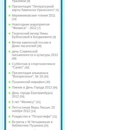
Ураловой
[6]
Презентация "Литературной
карты Каменска-Уральского"
[5]
Мережниковские чтения 2011
[14]
Новогодние мароприятия
"Феникса" - 2012
[7]
Творческий вечер Нины
Буйносовой в Богдановиче
[9]
Вечер каменской поэзии в
Доме писателей
[38]
день Славянской
письменности и культуры 2012
[98]
Субботник в спорткомплексе
"Салют"
[40]
Презентация альманаха
"Воскресенье", № 18
[40]
Пушкинский марафон
[30]
Пикник в День Города 2012
[94]
День города Екатеринбурга
2012
[50]
5 лет "Фениксу"
[31]
Литгостиная Веры Лисьих 25
ноября 2012
[14]
Рождество в "Петроглифе"
[11]
Встреча с М.Четыркиным в
библиотеке Пушкина
[24]