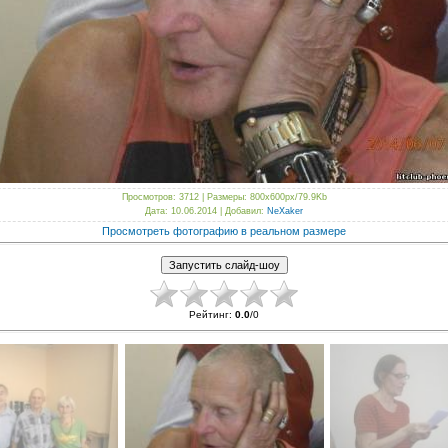
Просмотров
: 3712 |
Размеры
: 800x600px/79.9Kb
Дата
: 10.06.2014 |
Добавил
:
NeXaker
Просмотреть фотографию в реальном размере
Рейтинг
:
0.0
/
0