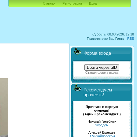
Главная
Регистрация
Вход
Суббота, 08.08.2026, 19:18
Приветствую Вас
Гость
|
RSS
Форма входа
Войти через uID
Старая форма входа
Рекомендуем
прочесть!
Прочтите в первую
очередь!
(Админ рекомендует!)
Николай Ганебных
Украдём
Алексей Еранцев
В Михайловском