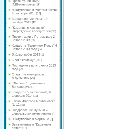
Презентация книги
И.Шляпниковой
[18]
Выступление в "Чистом ключе"
18 октября 2013
[25]
Заседание "Феникса" 19
октября 2013
[11]
"Каменцы о Каменске"
Награждение победителей
[54]
Презентации в Петроглифе 2
ноября 2013
[60]
Концерт в "Каменном Поясе" 6
ноября 2013 года
[34]
Библиопробег 2013
[9]
6 лет "Фениксу"
[101]
Последние выступления 2013
года
[29]
Открытие мемориала
В.Дубынину
[29]
Юбилей С.Щипачёва в
Богдановиче
[7]
Концерт в "Лучезарном", 6
февраля 2014
[13]
Елена Игнатова в библиотеке
№ 12
[36]
Поздравление мужчин и
февральских именинников
[7]
Выступление в Мартюше
[3]
Выступление в "Каменном
поясе"
[16]