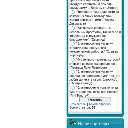
нравственная обязанность
имущего спешить на помощь
неимущему". (Брокгауз и Эфрон)
"Требовать благодарности за
каждое из своих благодеяний —
значит торговать ими". (Адриан
Декурсель)
"Как нельзя порицать за
невольный проступок, так нельзя и
хвалить за вынужденное
благодеяние". (Еврипид)
"Благотворительность —
стерилизованное молоко
человеческой доброты." (Оливер
Херфорд)
"Филантроп: человек, который
открыто раздает наворованное".
(Леонард Луис Левинсон)
"Благотворительность —
последнее прибежище для тех, кто
любит допекать своих ближних".
(Оскар Уайльд)
"Благотворение только тогда
благотворение, когда оно жертва".
(Л.Н.Толстой)
Результаты
|
Архив опросов
Всего ответов:
35
Наши партнеры