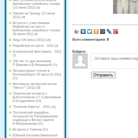
Выступление Д.Кочеткова в
библиотеке семейного чтения
(10 июня 2011)
[6]
Пикник на Троицу (12 июня
2011)
[8]
Встреча с участниками
Рифейских встреч в
Библиотеке семейного чтения
26 июня 2011
[8]
Всего комментариев
:
0
Лицо XXI века (2011)
[26]
Рифейские встречи - 2011
[6]
Колокольный фестиваль - 2011
Войдите:
[7]
100 лет со дня венчания
П.Бажова и В.Иваницкой
[71]
Литературные чтения в
Екатеринбурге 20 августа 2011
Отправить
[22]
Фестиваль авторской песни
"Август" (2011)
[8]
Творческая встреча с
Д.Кочетковым и С.Симоновым
в Богдановиче
[53]
"Зеленая Карета" - 2011
[11]
Поэтический марафон,
экскурсия по Патриаршеему
подворью и Вечер памяти
Н.Мережникова
[47]
Встреча в Тюмени
[57]
Юбилей Наталии Никитиной-