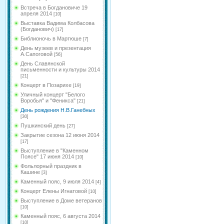
Встреча в Богдановиче 19
апреля 2014
[10]
Выставка Вадима Колбасова
(Богданович)
[17]
Библионочь в Мартюше
[7]
День музеев и презентация
А.Сапоговой
[56]
День Славянской
письменности и культуры 2014
[21]
Концерт в Позарихе
[19]
Уличный концерт "Белого
Воробья" и "Феникса"
[21]
День рождения Н.В.Ганебных
[30]
Пушкинский день
[27]
Закрытие сезона 12 июня 2014
[17]
Выступление в "Каменном
Поясе" 17 июня 2014
[10]
Фольлорный праздник в
Кашине
[3]
Каменный пояс, 9 июля 2014
[4]
Концерт Елены Игнатовой
[10]
Выступление в Доме ветеранов
[10]
Каменный пояс, 6 августа 2014
[10]