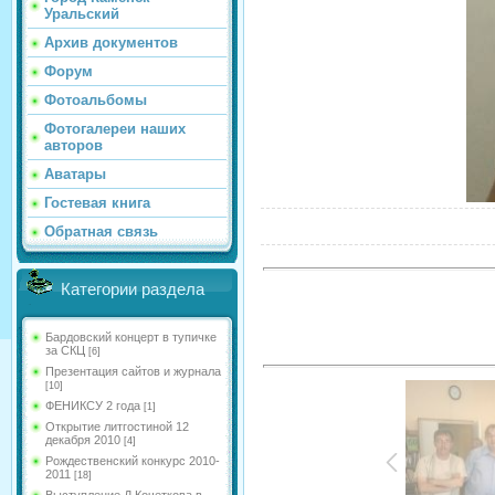
Уральский
Архив документов
Форум
Фотоальбомы
Фотогалереи наших
авторов
Аватары
Гостевая книга
Обратная связь
Категории раздела
Бардовский концерт в тупичке
за СКЦ
[6]
Презентация сайтов и журнала
[10]
ФЕНИКСУ 2 года
[1]
Открытие литгостиной 12
декабря 2010
[4]
Рождественский конкурс 2010-
2011
[18]