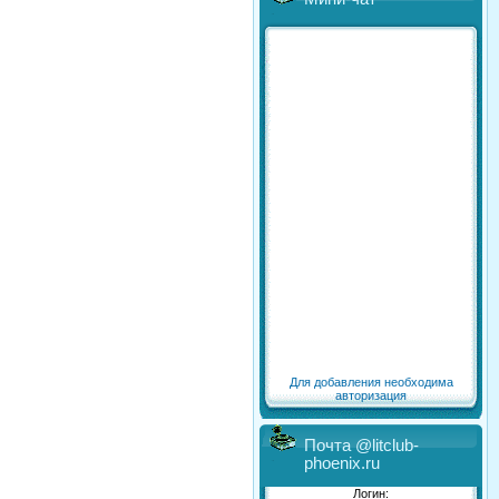
Для добавления необходима
авторизация
Почта @litclub-
phoenix.ru
Логин: