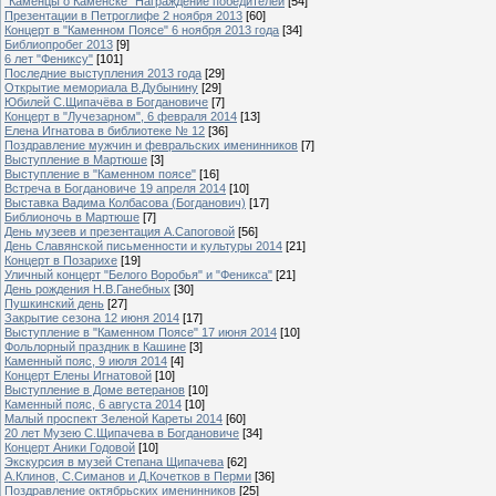
"Каменцы о Каменске" Награждение победителей
[54]
Презентации в Петроглифе 2 ноября 2013
[60]
Концерт в "Каменном Поясе" 6 ноября 2013 года
[34]
Библиопробег 2013
[9]
6 лет "Фениксу"
[101]
Последние выступления 2013 года
[29]
Открытие мемориала В.Дубынину
[29]
Юбилей С.Щипачёва в Богдановиче
[7]
Концерт в "Лучезарном", 6 февраля 2014
[13]
Елена Игнатова в библиотеке № 12
[36]
Поздравление мужчин и февральских именинников
[7]
Выступление в Мартюше
[3]
Выступление в "Каменном поясе"
[16]
Встреча в Богдановиче 19 апреля 2014
[10]
Выставка Вадима Колбасова (Богданович)
[17]
Библионочь в Мартюше
[7]
День музеев и презентация А.Сапоговой
[56]
День Славянской письменности и культуры 2014
[21]
Концерт в Позарихе
[19]
Уличный концерт "Белого Воробья" и "Феникса"
[21]
День рождения Н.В.Ганебных
[30]
Пушкинский день
[27]
Закрытие сезона 12 июня 2014
[17]
Выступление в "Каменном Поясе" 17 июня 2014
[10]
Фольлорный праздник в Кашине
[3]
Каменный пояс, 9 июля 2014
[4]
Концерт Елены Игнатовой
[10]
Выступление в Доме ветеранов
[10]
Каменный пояс, 6 августа 2014
[10]
Малый проспект Зеленой Кареты 2014
[60]
20 лет Музею С.Щипачева в Богдановиче
[34]
Концерт Аники Годовой
[10]
Экскурсия в музей Степана Щипачева
[62]
А.Клинов, С.Симанов и Д.Кочетков в Перми
[36]
Поздравление октябрьских именинников
[25]