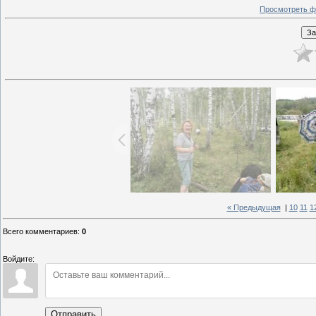
Просмотреть ф
« Предыдущая
|
10
11
1
Всего комментариев
:
0
Войдите:
Отправить