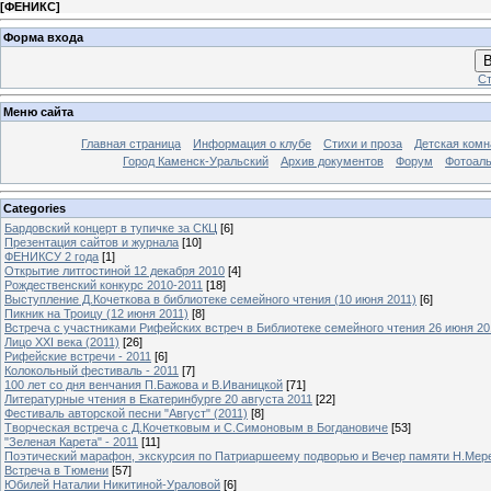
[
ФЕНИКС
]
Форма входа
В
Ст
Меню сайта
Главная страница
Информация о клубе
Стихи и проза
Детская комн
Город Каменск-Уральский
Архив документов
Форум
Фотоал
Categories
Бардовский концерт в тупичке за СКЦ
[6]
Презентация сайтов и журнала
[10]
ФЕНИКСУ 2 года
[1]
Открытие литгостиной 12 декабря 2010
[4]
Рождественский конкурс 2010-2011
[18]
Выступление Д.Кочеткова в библиотеке семейного чтения (10 июня 2011)
[6]
Пикник на Троицу (12 июня 2011)
[8]
Встреча с участниками Рифейских встреч в Библиотеке семейного чтения 26 июня 20
Лицо XXI века (2011)
[26]
Рифейские встречи - 2011
[6]
Колокольный фестиваль - 2011
[7]
100 лет со дня венчания П.Бажова и В.Иваницкой
[71]
Литературные чтения в Екатеринбурге 20 августа 2011
[22]
Фестиваль авторской песни "Август" (2011)
[8]
Творческая встреча с Д.Кочетковым и С.Симоновым в Богдановиче
[53]
"Зеленая Карета" - 2011
[11]
Поэтический марафон, экскурсия по Патриаршеему подворью и Вечер памяти Н.Мер
Встреча в Тюмени
[57]
Юбилей Наталии Никитиной-Ураловой
[6]