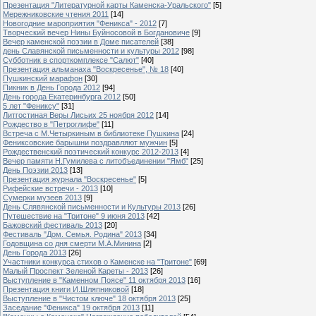
Презентация "Литературной карты Каменска-Уральского"
[5]
Мережниковские чтения 2011
[14]
Новогодние мароприятия "Феникса" - 2012
[7]
Творческий вечер Нины Буйносовой в Богдановиче
[9]
Вечер каменской поэзии в Доме писателей
[38]
день Славянской письменности и культуры 2012
[98]
Субботник в спорткомплексе "Салют"
[40]
Презентация альманаха "Воскресенье", № 18
[40]
Пушкинский марафон
[30]
Пикник в День Города 2012
[94]
День города Екатеринбурга 2012
[50]
5 лет "Фениксу"
[31]
Литгостиная Веры Лисьих 25 ноября 2012
[14]
Рождество в "Петроглифе"
[11]
Встреча с М.Четыркиным в библиотеке Пушкина
[24]
Фениксовские барышни поздравляют мужчин
[5]
Рождественский поэтический конкурс 2012-2013
[4]
Вечер памяти Н.Гумилева с литобъединении "Ямб"
[25]
День Поэзии 2013
[13]
Презентация журнала "Воскресенье"
[5]
Рифейские встречи - 2013
[10]
Сумерки музеев 2013
[9]
День Слявянской письменности и Культуры 2013
[26]
Путешествие на "Тритоне" 9 июня 2013
[42]
Бажовский фестиваль 2013
[20]
Фестиваль "Дом. Семья. Родина" 2013
[34]
Годовщина со дня смерти М.А.Минина
[2]
День Города 2013
[26]
Участники конкурса стихов о Каменске на "Тритоне"
[69]
Малый Проспект Зеленой Кареты - 2013
[26]
Выступление в "Каменном Поясе" 11 октября 2013
[16]
Презентация книги И.Шляпниковой
[18]
Выступление в "Чистом ключе" 18 октября 2013
[25]
Заседание "Феникса" 19 октября 2013
[11]