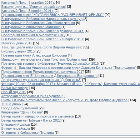
Каменный Пояс, 8 октября 2014 г.
[4]
Выхожу один я... (Лермонтовский вечер)
[3]
Каменный Пояс, 5 ноября 2014 г.
[2]
Презентация книги "КРУГАМИ ВЫСЬ РАСЦВЕЧИВАЕТ ФЕНИКС"
[90]
Выступление в Библиотеке Национальных культур
[3]
Выступление в Библиотеке Семейного чтения
[8]
Выступление в библиотеке Мартюша
[1]
Выступление в "Каменном Поясе" 8 декабря 2014 г.
[4]
Новогодняя гостиная в библиотеке СКЦ
[16]
Выступление в "Каменном Поясе" 15 января 2015 г.
[4]
Женский день 2015
[15]
Там, где цвела алая роза (фото Вадима Андреева)
[55]
Библиосумерки 2015
[23]
Презентация книги Александра Колосова
[4]
Марафон-чтение романа Льва Толстого "Война и мир"
[39]
Поэтический турнир в библиотеке Пушкина, 20 декабря 2015
[27]
Фотоотчёт Вадима Андреева с презентации книги Дмитрия Кочеткова "Театр одного"
[5
Подведение итогов Рождественского конкурса 2017
[35]
Презентация книг Е.Черникова и Д.Кочеткова в Богдановиче
[11]
Литературно-музыкальная гостиная "Добро есть!"
[7]
Фениксу 10 лет! 28 октября 2017 г. Мозаичный зал ДК "Юность", Каменск-Уральский. Ф
Вальс листопада
[10]
Новый год 2019
[39]
Авторская программа Юрия Будаева
[9]
Рифмы и ноты в открытом "Космосе", 25 августа 2019, фото Вадима Андреева
[134]
110 на двоих
[24]
Город Веры Кузьминой
[29]
Квартирник "День Поэзии"
[0]
Вечер памяти ушедших поэтов и музыкантов
[13]
Вечер накануне Победы - 8 мая 2022
[9]
Вчерашний дождь
[15]
В пиру лицейском
[9]
Оттепель в библиотеке Пушкина
[8]