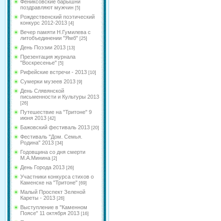
Фениксовские барышни
поздравляют мужчин
[5]
Рождественский поэтический
конкурс 2012-2013
[4]
Вечер памяти Н.Гумилева с
литобъединении "Ямб"
[25]
День Поэзии 2013
[13]
Презентация журнала
"Воскресенье"
[5]
Рифейские встречи - 2013
[10]
Сумерки музеев 2013
[9]
День Слявянской
письменности и Культуры 2013
[26]
Путешествие на "Тритоне" 9
июня 2013
[42]
Бажовский фестиваль 2013
[20]
Фестиваль "Дом. Семья.
Родина" 2013
[34]
Годовщина со дня смерти
М.А.Минина
[2]
День Города 2013
[26]
Участники конкурса стихов о
Каменске на "Тритоне"
[69]
Малый Проспект Зеленой
Кареты - 2013
[26]
Выступление в "Каменном
Поясе" 11 октября 2013
[16]