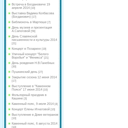
Встреча в Богдановиче 19
апреля 2014
[10]
Выставка Вадима Колбасова
(Богданович)
[17]
Библионочь в Мартюше
[7]
День музеев и презентация
А.Сапоговой
[56]
День Славянской
письменности и культуры 2014
[21]
Концерт в Позарихе
[19]
Уличный концерт "Белого
Воробья" и "Феникса"
[21]
День рождения Н.В.Ганебных
[30]
Пушкинский день
[27]
Закрытие сезона 12 июня 2014
[17]
Выступление в "Каменном
Поясе" 17 июня 2014
[10]
Фольлорный праздник в
Кашине
[3]
Каменный пояс, 9 июля 2014
[4]
Концерт Елены Игнатовой
[10]
Выступление в Доме ветеранов
[10]
Каменный пояс, 6 августа 2014
[10]