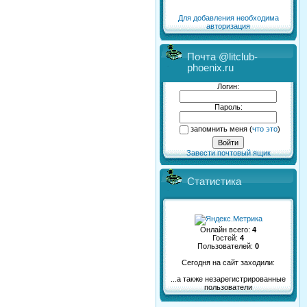
Для добавления необходима
авторизация
Почта @litclub-
phoenix.ru
Логин:
Пароль:
запомнить меня
(
что это
)
Завести почтовый ящик
Статистика
Онлайн всего:
4
Гостей:
4
Пользователей:
0
Сегодня на сайт заходили:
...а также незарегистрированные
пользователи