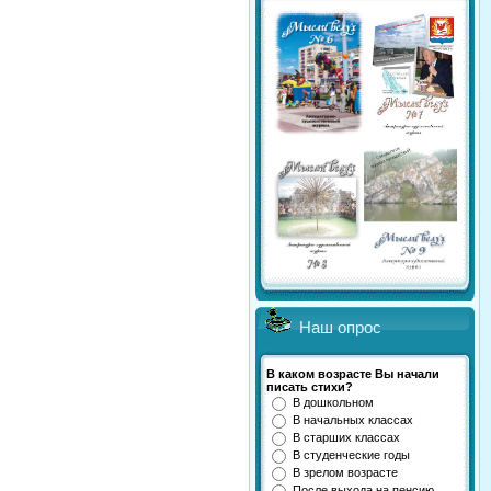
Наш опрос
В каком возрасте Вы начали
писать стихи?
В дошкольном
В начальных классах
В старших классах
В студенческие годы
В зрелом возрасте
После выхода на пенсию