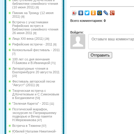
Выступление Д.Кочеткова в
библиотеке семейного чтения
(10 июня 2011)
[6]
Пикник на Троицу (12 июня
2011)
[8]
Всего комментариев
:
0
Встреча с участниками
Рифейских встреч в
Библиотеке семейного чтения
Войдите:
26 июня 2011
[8]
Лицо XXI века (2011)
[26]
Рифейские встречи - 2011
[6]
Колокольный фестиваль - 2011
[7]
Отправить
100 лет со дня венчания
П.Бажова и В.Иваницкой
[71]
Литературные чтения в
Екатеринбурге 20 августа 2011
[22]
Фестиваль авторской песни
"Август" (2011)
[8]
Творческая встреча с
Д.Кочетковым и С.Симоновым
в Богдановиче
[53]
"Зеленая Карета" - 2011
[11]
Поэтический марафон,
экскурсия по Патриаршеему
подворью и Вечер памяти
Н.Мережникова
[47]
Встреча в Тюмени
[57]
Юбилей Наталии Никитиной-