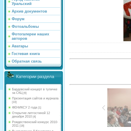
Уральский
Архив документов
Форум
Фотоальбомы
Фотогалереи наших
авторов
Аватары
Гостевая книга
Обратная связь
Категории раздела
Бардовский концерт в тупичке
за СКЦ
[6]
Презентация сайтов и журнала
[10]
ФЕНИКСУ 2 года
[1]
Открытие литгостиной 12
декабря 2010
[4]
Рождественский конкурс 2010-
2011
[18]