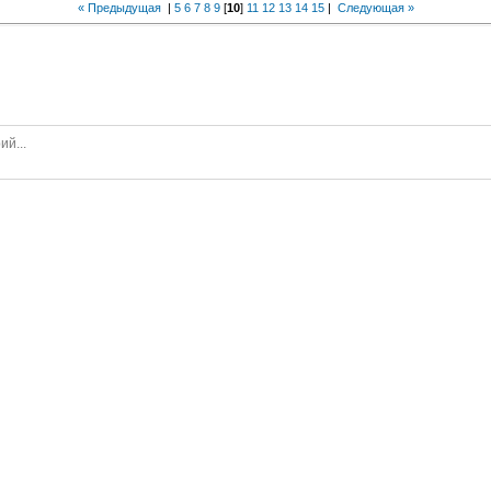
« Предыдущая
|
5
6
7
8
9
[
10
]
11
12
13
14
15
|
Следующая »