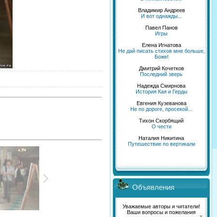
Владимир Андреев
И вот однажды...
Павел Панов
Игры
Елена Игнатова
Не дай писать стихов мне больше,
Боже!
Дмитрий Кочетков
Последний зверь
Надежда Смирнова
История Кая и Герды
Евгения Кузеванова
Не по дороге, просекой...
Тихон Скорбящий
О чести
Наталия Никитина
Путешествие по вертикали
Объявления
Уважаемые авторы и читатели!
Ваши вопросы и пожелания