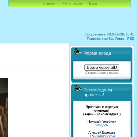
Главная
Регистрация
Вход
Воскресенье, 09.08.2026, 13:41
Приветствую Вас
Гость
|
RSS
Форма входа
Войти через uID
Старая форма входа
Рекомендуем
прочесть!
Прочтите в первую
очередь!
(Админ рекомендует!)
Николай Ганебных
Украдём
Алексей Еранцев
В Михайловском