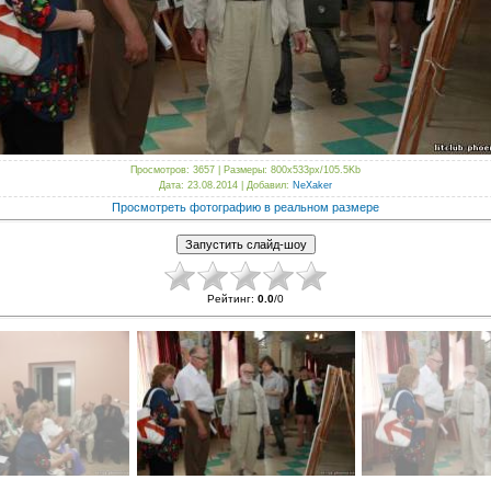
Просмотров
: 3657 |
Размеры
: 800x533px/105.5Kb
Дата
: 23.08.2014 |
Добавил
:
NeXaker
Просмотреть фотографию в реальном размере
Рейтинг
:
0.0
/
0