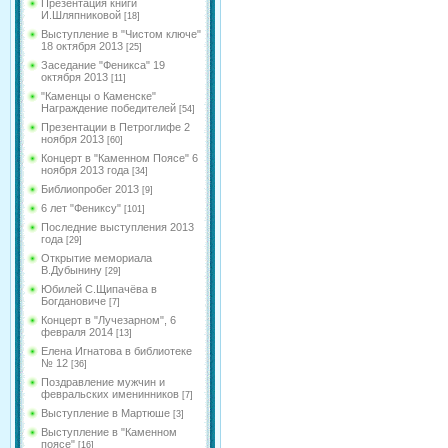
Презентация книги
И.Шляпниковой
[18]
Выступление в "Чистом ключе"
18 октября 2013
[25]
Заседание "Феникса" 19
октября 2013
[11]
"Каменцы о Каменске"
Награждение победителей
[54]
Презентации в Петроглифе 2
ноября 2013
[60]
Концерт в "Каменном Поясе" 6
ноября 2013 года
[34]
Библиопробег 2013
[9]
6 лет "Фениксу"
[101]
Последние выступления 2013
года
[29]
Открытие мемориала
В.Дубынину
[29]
Юбилей С.Щипачёва в
Богдановиче
[7]
Концерт в "Лучезарном", 6
февраля 2014
[13]
Елена Игнатова в библиотеке
№ 12
[36]
Поздравление мужчин и
февральских именинников
[7]
Выступление в Мартюше
[3]
Выступление в "Каменном
поясе"
[16]