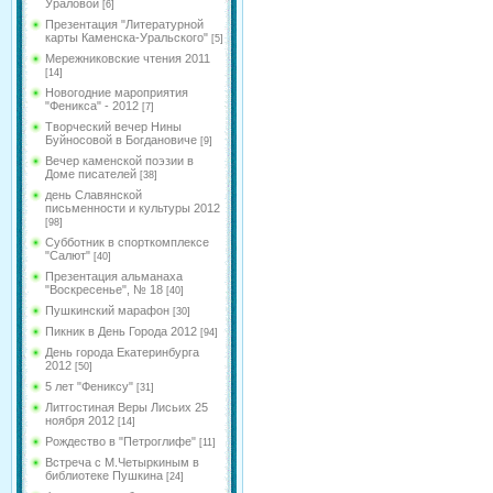
Ураловой
[6]
Презентация "Литературной
карты Каменска-Уральского"
[5]
Мережниковские чтения 2011
[14]
Новогодние мароприятия
"Феникса" - 2012
[7]
Творческий вечер Нины
Буйносовой в Богдановиче
[9]
Вечер каменской поэзии в
Доме писателей
[38]
день Славянской
письменности и культуры 2012
[98]
Субботник в спорткомплексе
"Салют"
[40]
Презентация альманаха
"Воскресенье", № 18
[40]
Пушкинский марафон
[30]
Пикник в День Города 2012
[94]
День города Екатеринбурга
2012
[50]
5 лет "Фениксу"
[31]
Литгостиная Веры Лисьих 25
ноября 2012
[14]
Рождество в "Петроглифе"
[11]
Встреча с М.Четыркиным в
библиотеке Пушкина
[24]