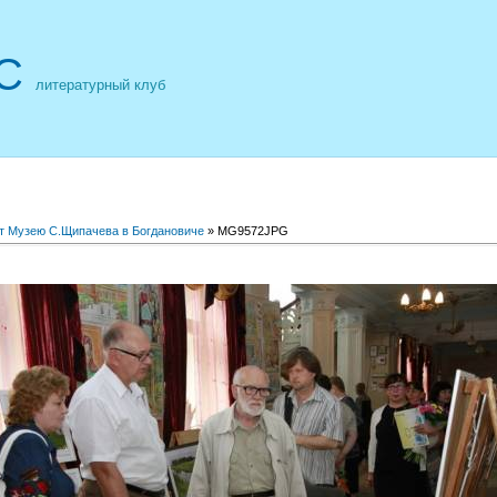
С
литературный клуб
ет Музею С.Щипачева в Богдановиче
» MG9572JPG