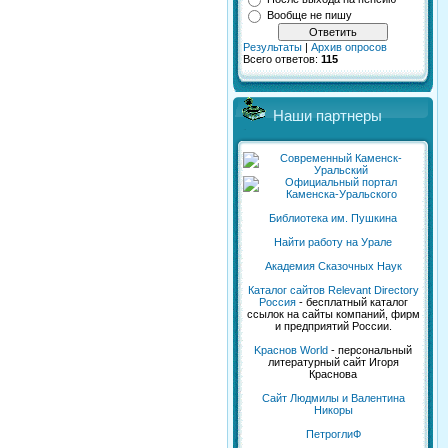
Вообще не пишу
Результаты
|
Архив опросов
Всего ответов:
115
Наши партнеры
Библиотека им. Пушкина
Найти работу на Урале
Академия Сказочных Наук
Каталог сайтов Relevant Directory
Россия
- бесплатный каталог
ссылок на сайты компаний, фирм
и предприятий России.
Kраснов World
- персональный
литературный сайт Игоря
Краснова
Сайт Людмилы и Валентина
Никоры
ПетроглиФ