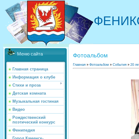
ФЕНИК
Меню сайта
Фотоальбом
Главная
»
Фотоальбом
»
События
»
20 л
Главная страница
Информация о клубе
Стихи и проза
Детская комната
Музыкальная гостиная
Видео
Рождественский
поэтический конкурс
Фенипедия
Город Каменск-