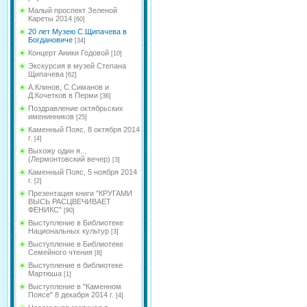
Малый проспект Зеленой
Кареты 2014
[60]
20 лет Музею С.Щипачева в
Богдановиче
[34]
Концерт Аники Годовой
[10]
Экскурсия в музей Степана
Щипачева
[62]
А.Клинов, С.Симанов и
Д.Кочетков в Перми
[36]
Поздравление октябрьских
именинников
[25]
Каменный Пояс, 8 октября 2014
г.
[4]
Выхожу один я...
(Лермонтовский вечер)
[3]
Каменный Пояс, 5 ноября 2014
г.
[2]
Презентация книги "КРУГАМИ
ВЫСЬ РАСЦВЕЧИВАЕТ
ФЕНИКС"
[90]
Выступление в Библиотеке
Национальных культур
[3]
Выступление в Библиотеке
Семейного чтения
[8]
Выступление в библиотеке
Мартюша
[1]
Выступление в "Каменном
Поясе" 8 декабря 2014 г.
[4]