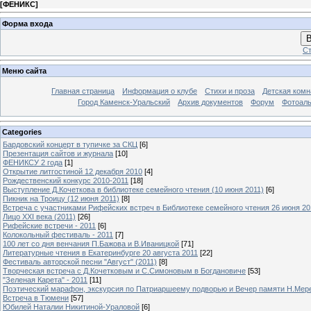
[
ФЕНИКС
]
Форма входа
В
Ст
Меню сайта
Главная страница
Информация о клубе
Стихи и проза
Детская комн
Город Каменск-Уральский
Архив документов
Форум
Фотоал
Categories
Бардовский концерт в тупичке за СКЦ
[6]
Презентация сайтов и журнала
[10]
ФЕНИКСУ 2 года
[1]
Открытие литгостиной 12 декабря 2010
[4]
Рождественский конкурс 2010-2011
[18]
Выступление Д.Кочеткова в библиотеке семейного чтения (10 июня 2011)
[6]
Пикник на Троицу (12 июня 2011)
[8]
Встреча с участниками Рифейских встреч в Библиотеке семейного чтения 26 июня 20
Лицо XXI века (2011)
[26]
Рифейские встречи - 2011
[6]
Колокольный фестиваль - 2011
[7]
100 лет со дня венчания П.Бажова и В.Иваницкой
[71]
Литературные чтения в Екатеринбурге 20 августа 2011
[22]
Фестиваль авторской песни "Август" (2011)
[8]
Творческая встреча с Д.Кочетковым и С.Симоновым в Богдановиче
[53]
"Зеленая Карета" - 2011
[11]
Поэтический марафон, экскурсия по Патриаршеему подворью и Вечер памяти Н.Мер
Встреча в Тюмени
[57]
Юбилей Наталии Никитиной-Ураловой
[6]