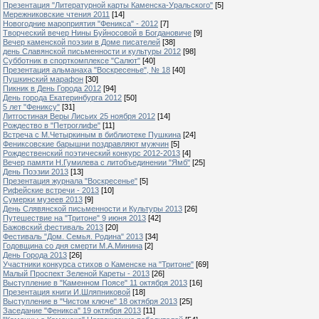
Презентация "Литературной карты Каменска-Уральского"
[5]
Мережниковские чтения 2011
[14]
Новогодние мароприятия "Феникса" - 2012
[7]
Творческий вечер Нины Буйносовой в Богдановиче
[9]
Вечер каменской поэзии в Доме писателей
[38]
день Славянской письменности и культуры 2012
[98]
Субботник в спорткомплексе "Салют"
[40]
Презентация альманаха "Воскресенье", № 18
[40]
Пушкинский марафон
[30]
Пикник в День Города 2012
[94]
День города Екатеринбурга 2012
[50]
5 лет "Фениксу"
[31]
Литгостиная Веры Лисьих 25 ноября 2012
[14]
Рождество в "Петроглифе"
[11]
Встреча с М.Четыркиным в библиотеке Пушкина
[24]
Фениксовские барышни поздравляют мужчин
[5]
Рождественский поэтический конкурс 2012-2013
[4]
Вечер памяти Н.Гумилева с литобъединении "Ямб"
[25]
День Поэзии 2013
[13]
Презентация журнала "Воскресенье"
[5]
Рифейские встречи - 2013
[10]
Сумерки музеев 2013
[9]
День Слявянской письменности и Культуры 2013
[26]
Путешествие на "Тритоне" 9 июня 2013
[42]
Бажовский фестиваль 2013
[20]
Фестиваль "Дом. Семья. Родина" 2013
[34]
Годовщина со дня смерти М.А.Минина
[2]
День Города 2013
[26]
Участники конкурса стихов о Каменске на "Тритоне"
[69]
Малый Проспект Зеленой Кареты - 2013
[26]
Выступление в "Каменном Поясе" 11 октября 2013
[16]
Презентация книги И.Шляпниковой
[18]
Выступление в "Чистом ключе" 18 октября 2013
[25]
Заседание "Феникса" 19 октября 2013
[11]