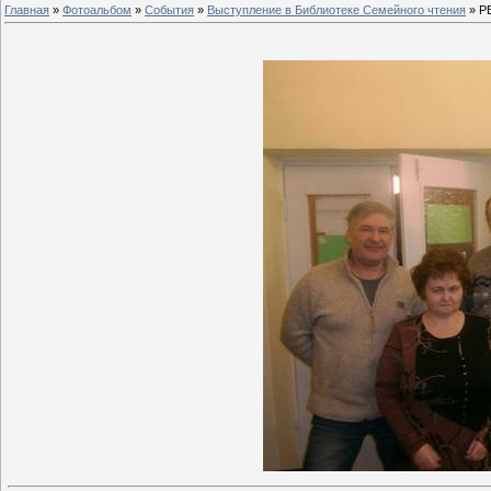
Главная
»
Фотоальбом
»
События
»
Выступление в Библиотеке Семейного чтения
» P