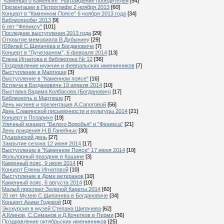
"Каменцы о Каменске" Награждение победителей
[54]
Презентации в Петроглифе 2 ноября 2013
[60]
Концерт в "Каменном Поясе" 6 ноября 2013 года
[34]
Библиопробег 2013
[9]
6 лет "Фениксу"
[101]
Последние выступления 2013 года
[29]
Открытие мемориала В.Дубынину
[29]
Юбилей С.Щипачёва в Богдановиче
[7]
Концерт в "Лучезарном", 6 февраля 2014
[13]
Елена Игнатова в библиотеке № 12
[36]
Поздравление мужчин и февральских именинников
[7]
Выступление в Мартюше
[3]
Выступление в "Каменном поясе"
[16]
Встреча в Богдановиче 19 апреля 2014
[10]
Выставка Вадима Колбасова (Богданович)
[17]
Библионочь в Мартюше
[7]
День музеев и презентация А.Сапоговой
[56]
День Славянской письменности и культуры 2014
[21]
Концерт в Позарихе
[19]
Уличный концерт "Белого Воробья" и "Феникса"
[21]
День рождения Н.В.Ганебных
[30]
Пушкинский день
[27]
Закрытие сезона 12 июня 2014
[17]
Выступление в "Каменном Поясе" 17 июня 2014
[10]
Фольлорный праздник в Кашине
[3]
Каменный пояс, 9 июля 2014
[4]
Концерт Елены Игнатовой
[10]
Выступление в Доме ветеранов
[10]
Каменный пояс, 6 августа 2014
[10]
Малый проспект Зеленой Кареты 2014
[60]
20 лет Музею С.Щипачева в Богдановиче
[34]
Концерт Аники Годовой
[10]
Экскурсия в музей Степана Щипачева
[62]
А.Клинов, С.Симанов и Д.Кочетков в Перми
[36]
Поздравление октябрьских именинников
[25]