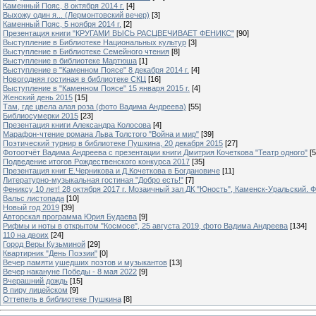
Каменный Пояс, 8 октября 2014 г.
[4]
Выхожу один я... (Лермонтовский вечер)
[3]
Каменный Пояс, 5 ноября 2014 г.
[2]
Презентация книги "КРУГАМИ ВЫСЬ РАСЦВЕЧИВАЕТ ФЕНИКС"
[90]
Выступление в Библиотеке Национальных культур
[3]
Выступление в Библиотеке Семейного чтения
[8]
Выступление в библиотеке Мартюша
[1]
Выступление в "Каменном Поясе" 8 декабря 2014 г.
[4]
Новогодняя гостиная в библиотеке СКЦ
[16]
Выступление в "Каменном Поясе" 15 января 2015 г.
[4]
Женский день 2015
[15]
Там, где цвела алая роза (фото Вадима Андреева)
[55]
Библиосумерки 2015
[23]
Презентация книги Александра Колосова
[4]
Марафон-чтение романа Льва Толстого "Война и мир"
[39]
Поэтический турнир в библиотеке Пушкина, 20 декабря 2015
[27]
Фотоотчёт Вадима Андреева с презентации книги Дмитрия Кочеткова "Театр одного"
[5
Подведение итогов Рождественского конкурса 2017
[35]
Презентация книг Е.Черникова и Д.Кочеткова в Богдановиче
[11]
Литературно-музыкальная гостиная "Добро есть!"
[7]
Фениксу 10 лет! 28 октября 2017 г. Мозаичный зал ДК "Юность", Каменск-Уральский. Ф
Вальс листопада
[10]
Новый год 2019
[39]
Авторская программа Юрия Будаева
[9]
Рифмы и ноты в открытом "Космосе", 25 августа 2019, фото Вадима Андреева
[134]
110 на двоих
[24]
Город Веры Кузьминой
[29]
Квартирник "День Поэзии"
[0]
Вечер памяти ушедших поэтов и музыкантов
[13]
Вечер накануне Победы - 8 мая 2022
[9]
Вчерашний дождь
[15]
В пиру лицейском
[9]
Оттепель в библиотеке Пушкина
[8]