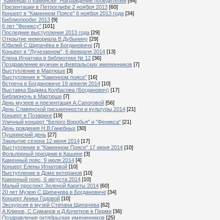
"Каменцы о Каменске" Награждение победителей
[54]
Презентации в Петроглифе 2 ноября 2013
[60]
Концерт в "Каменном Поясе" 6 ноября 2013 года
[34]
Библиопробег 2013
[9]
6 лет "Фениксу"
[101]
Последние выступления 2013 года
[29]
Открытие мемориала В.Дубынину
[29]
Юбилей С.Щипачёва в Богдановиче
[7]
Концерт в "Лучезарном", 6 февраля 2014
[13]
Елена Игнатова в библиотеке № 12
[36]
Поздравление мужчин и февральских именинников
[7]
Выступление в Мартюше
[3]
Выступление в "Каменном поясе"
[16]
Встреча в Богдановиче 19 апреля 2014
[10]
Выставка Вадима Колбасова (Богданович)
[17]
Библионочь в Мартюше
[7]
День музеев и презентация А.Сапоговой
[56]
День Славянской письменности и культуры 2014
[21]
Концерт в Позарихе
[19]
Уличный концерт "Белого Воробья" и "Феникса"
[21]
День рождения Н.В.Ганебных
[30]
Пушкинский день
[27]
Закрытие сезона 12 июня 2014
[17]
Выступление в "Каменном Поясе" 17 июня 2014
[10]
Фольлорный праздник в Кашине
[3]
Каменный пояс, 9 июля 2014
[4]
Концерт Елены Игнатовой
[10]
Выступление в Доме ветеранов
[10]
Каменный пояс, 6 августа 2014
[10]
Малый проспект Зеленой Кареты 2014
[60]
20 лет Музею С.Щипачева в Богдановиче
[34]
Концерт Аники Годовой
[10]
Экскурсия в музей Степана Щипачева
[62]
А.Клинов, С.Симанов и Д.Кочетков в Перми
[36]
Поздравление октябрьских именинников
[25]