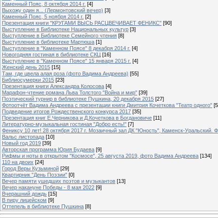
Каменный Пояс, 8 октября 2014 г.
[4]
Выхожу один я... (Лермонтовский вечер)
[3]
Каменный Пояс, 5 ноября 2014 г.
[2]
Презентация книги "КРУГАМИ ВЫСЬ РАСЦВЕЧИВАЕТ ФЕНИКС"
[90]
Выступление в Библиотеке Национальных культур
[3]
Выступление в Библиотеке Семейного чтения
[8]
Выступление в библиотеке Мартюша
[1]
Выступление в "Каменном Поясе" 8 декабря 2014 г.
[4]
Новогодняя гостиная в библиотеке СКЦ
[16]
Выступление в "Каменном Поясе" 15 января 2015 г.
[4]
Женский день 2015
[15]
Там, где цвела алая роза (фото Вадима Андреева)
[55]
Библиосумерки 2015
[23]
Презентация книги Александра Колосова
[4]
Марафон-чтение романа Льва Толстого "Война и мир"
[39]
Поэтический турнир в библиотеке Пушкина, 20 декабря 2015
[27]
Фотоотчёт Вадима Андреева с презентации книги Дмитрия Кочеткова "Театр одного"
[5
Подведение итогов Рождественского конкурса 2017
[35]
Презентация книг Е.Черникова и Д.Кочеткова в Богдановиче
[11]
Литературно-музыкальная гостиная "Добро есть!"
[7]
Фениксу 10 лет! 28 октября 2017 г. Мозаичный зал ДК "Юность", Каменск-Уральский. Ф
Вальс листопада
[10]
Новый год 2019
[39]
Авторская программа Юрия Будаева
[9]
Рифмы и ноты в открытом "Космосе", 25 августа 2019, фото Вадима Андреева
[134]
110 на двоих
[24]
Город Веры Кузьминой
[29]
Квартирник "День Поэзии"
[0]
Вечер памяти ушедших поэтов и музыкантов
[13]
Вечер накануне Победы - 8 мая 2022
[9]
Вчерашний дождь
[15]
В пиру лицейском
[9]
Оттепель в библиотеке Пушкина
[8]