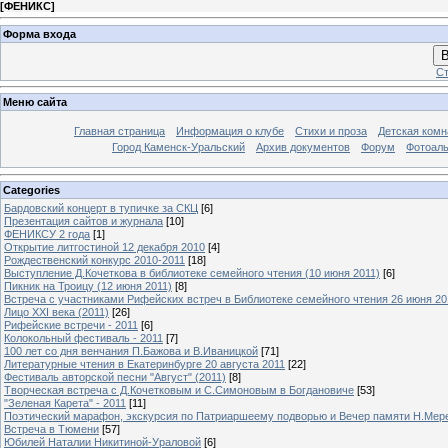
[
ФЕНИКС
]
Форма входа
В
Ст
Меню сайта
Главная страница
Информация о клубе
Стихи и проза
Детская комн
Город Каменск-Уральский
Архив документов
Форум
Фотоал
Categories
Бардовский концерт в тупичке за СКЦ
[6]
Презентация сайтов и журнала
[10]
ФЕНИКСУ 2 года
[1]
Открытие литгостиной 12 декабря 2010
[4]
Рождественский конкурс 2010-2011
[18]
Выступление Д.Кочеткова в библиотеке семейного чтения (10 июня 2011)
[6]
Пикник на Троицу (12 июня 2011)
[8]
Встреча с участниками Рифейских встреч в Библиотеке семейного чтения 26 июня 20
Лицо XXI века (2011)
[26]
Рифейские встречи - 2011
[6]
Колокольный фестиваль - 2011
[7]
100 лет со дня венчания П.Бажова и В.Иваницкой
[71]
Литературные чтения в Екатеринбурге 20 августа 2011
[22]
Фестиваль авторской песни "Август" (2011)
[8]
Творческая встреча с Д.Кочетковым и С.Симоновым в Богдановиче
[53]
"Зеленая Карета" - 2011
[11]
Поэтический марафон, экскурсия по Патриаршеему подворью и Вечер памяти Н.Мер
Встреча в Тюмени
[57]
Юбилей Наталии Никитиной-Ураловой
[6]