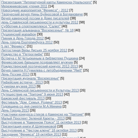
Презентация "Литературной карты Каменска-Уральского"
[5]
Мережниковские чтения 2011
[14]
Новогодние мароприятия "Феникса" - 2012
[7]
Творческий вечер Нины Буйносовой в Богдановиче
[9]
Вечер каменской поэзии в Доме писателей
[38]
день Славянской письменности и культуры 2012
[98]
Субботник в спорткомплексе "Салют"
[40]
Презентация альманаха "Воскресенье", № 18
[40]
Пушкинский марафон
[30]
Пикник в День Города 2012
[94]
День города Екатеринбурга 2012
[50]
5 лет "Фениксу"
[31]
Литгостиная Веры Лисьих 25 ноября 2012
[14]
Рождество в "Петроглифе"
[11]
Встреча с М.Четыркиным в библиотеке Пушкина
[24]
Фениксовские барышни поздравляют мужчин
[5]
Рождественский поэтический конкурс 2012-2013
[4]
Вечер памяти Н.Гумилева с литобъединении "Ямб"
[25]
День Поэзии 2013
[13]
Презентация журнала "Воскресенье"
[5]
Рифейские встречи - 2013
[10]
Сумерки музеев 2013
[9]
День Слявянской письменности и Культуры 2013
[26]
Путешествие на "Тритоне" 9 июня 2013
[42]
Бажовский фестиваль 2013
[20]
Фестиваль "Дом. Семья. Родина" 2013
[34]
Годовщина со дня смерти М.А.Минина
[2]
День Города 2013
[26]
Участники конкурса стихов о Каменске на "Тритоне"
[69]
Малый Проспект Зеленой Кареты - 2013
[26]
Выступление в "Каменном Поясе" 11 октября 2013
[16]
Презентация книги И.Шляпниковой
[18]
Выступление в "Чистом ключе" 18 октября 2013
[25]
Заседание "Феникса" 19 октября 2013
[11]