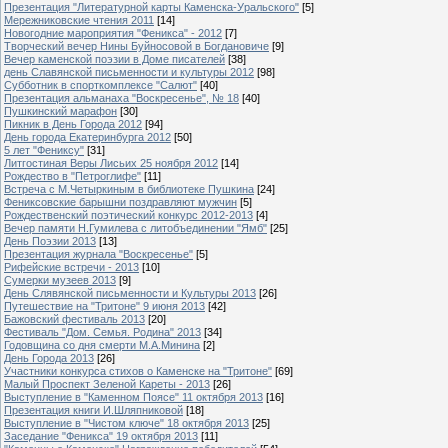
Презентация "Литературной карты Каменска-Уральского"
[5]
Мережниковские чтения 2011
[14]
Новогодние мароприятия "Феникса" - 2012
[7]
Творческий вечер Нины Буйносовой в Богдановиче
[9]
Вечер каменской поэзии в Доме писателей
[38]
день Славянской письменности и культуры 2012
[98]
Субботник в спорткомплексе "Салют"
[40]
Презентация альманаха "Воскресенье", № 18
[40]
Пушкинский марафон
[30]
Пикник в День Города 2012
[94]
День города Екатеринбурга 2012
[50]
5 лет "Фениксу"
[31]
Литгостиная Веры Лисьих 25 ноября 2012
[14]
Рождество в "Петроглифе"
[11]
Встреча с М.Четыркиным в библиотеке Пушкина
[24]
Фениксовские барышни поздравляют мужчин
[5]
Рождественский поэтический конкурс 2012-2013
[4]
Вечер памяти Н.Гумилева с литобъединении "Ямб"
[25]
День Поэзии 2013
[13]
Презентация журнала "Воскресенье"
[5]
Рифейские встречи - 2013
[10]
Сумерки музеев 2013
[9]
День Слявянской письменности и Культуры 2013
[26]
Путешествие на "Тритоне" 9 июня 2013
[42]
Бажовский фестиваль 2013
[20]
Фестиваль "Дом. Семья. Родина" 2013
[34]
Годовщина со дня смерти М.А.Минина
[2]
День Города 2013
[26]
Участники конкурса стихов о Каменске на "Тритоне"
[69]
Малый Проспект Зеленой Кареты - 2013
[26]
Выступление в "Каменном Поясе" 11 октября 2013
[16]
Презентация книги И.Шляпниковой
[18]
Выступление в "Чистом ключе" 18 октября 2013
[25]
Заседание "Феникса" 19 октября 2013
[11]