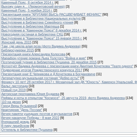
Каменный Пояс, 8 октября 2014 г.
[4]
Выхожу один я... (Лермонтовский вечер)
[3]
Каменный Пояс, 5 ноября 2014 г.
[2]
Презентация книги "КРУГАМИ ВЫСЬ РАСЦВЕЧИВАЕТ ФЕНИКС"
[90]
Выступление в Библиотеке Национальных культур
[3]
Выступление в Библиотеке Семейного чтения
[8]
Выступление в библиотеке Мартюша
[1]
Выступление в "Каменном Поясе" 8 декабря 2014 г.
[4]
Новогодняя гостиная в библиотеке СКЦ
[16]
Выступление в "Каменном Поясе" 15 января 2015 г.
[4]
Женский день 2015
[15]
Там, где цвела алая роза (фото Вадима Андреева)
[55]
Библиосумерки 2015
[23]
Презентация книги Александра Колосова
[4]
Марафон-чтение романа Льва Толстого "Война и мир"
[39]
Поэтический турнир в библиотеке Пушкина, 20 декабря 2015
[27]
Фотоотчёт Вадима Андреева с презентации книги Дмитрия Кочеткова "Театр одного"
[5
Подведение итогов Рождественского конкурса 2017
[35]
Презентация книг Е.Черникова и Д.Кочеткова в Богдановиче
[11]
Литературно-музыкальная гостиная "Добро есть!"
[7]
Фениксу 10 лет! 28 октября 2017 г. Мозаичный зал ДК "Юность", Каменск-Уральский. Ф
Вальс листопада
[10]
Новый год 2019
[39]
Авторская программа Юрия Будаева
[9]
Рифмы и ноты в открытом "Космосе", 25 августа 2019, фото Вадима Андреева
[134]
110 на двоих
[24]
Город Веры Кузьминой
[29]
Квартирник "День Поэзии"
[0]
Вечер памяти ушедших поэтов и музыкантов
[13]
Вечер накануне Победы - 8 мая 2022
[9]
Вчерашний дождь
[15]
В пиру лицейском
[9]
Оттепель в библиотеке Пушкина
[8]