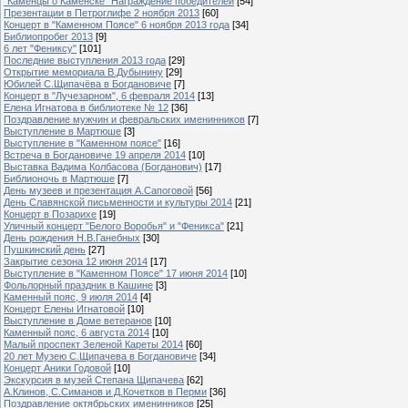
"Каменцы о Каменске" Награждение победителей
[54]
Презентации в Петроглифе 2 ноября 2013
[60]
Концерт в "Каменном Поясе" 6 ноября 2013 года
[34]
Библиопробег 2013
[9]
6 лет "Фениксу"
[101]
Последние выступления 2013 года
[29]
Открытие мемориала В.Дубынину
[29]
Юбилей С.Щипачёва в Богдановиче
[7]
Концерт в "Лучезарном", 6 февраля 2014
[13]
Елена Игнатова в библиотеке № 12
[36]
Поздравление мужчин и февральских именинников
[7]
Выступление в Мартюше
[3]
Выступление в "Каменном поясе"
[16]
Встреча в Богдановиче 19 апреля 2014
[10]
Выставка Вадима Колбасова (Богданович)
[17]
Библионочь в Мартюше
[7]
День музеев и презентация А.Сапоговой
[56]
День Славянской письменности и культуры 2014
[21]
Концерт в Позарихе
[19]
Уличный концерт "Белого Воробья" и "Феникса"
[21]
День рождения Н.В.Ганебных
[30]
Пушкинский день
[27]
Закрытие сезона 12 июня 2014
[17]
Выступление в "Каменном Поясе" 17 июня 2014
[10]
Фольлорный праздник в Кашине
[3]
Каменный пояс, 9 июля 2014
[4]
Концерт Елены Игнатовой
[10]
Выступление в Доме ветеранов
[10]
Каменный пояс, 6 августа 2014
[10]
Малый проспект Зеленой Кареты 2014
[60]
20 лет Музею С.Щипачева в Богдановиче
[34]
Концерт Аники Годовой
[10]
Экскурсия в музей Степана Щипачева
[62]
А.Клинов, С.Симанов и Д.Кочетков в Перми
[36]
Поздравление октябрьских именинников
[25]