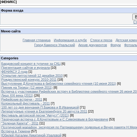
[
ФЕНИКС
]
Форма входа
В
Ст
Меню сайта
Главная страница
Информация о клубе
Стихи и проза
Детская комн
Город Каменск-Уральский
Архив документов
Форум
Фотоал
Categories
Бардовский концерт в тупичке за СКЦ
[6]
Презентация сайтов и журнала
[10]
ФЕНИКСУ 2 года
[1]
Открытие литгостиной 12 декабря 2010
[4]
Рождественский конкурс 2010-2011
[18]
Выступление Д.Кочеткова в библиотеке семейного чтения (10 июня 2011)
[6]
Пикник на Троицу (12 июня 2011)
[8]
Встреча с участниками Рифейских встреч в Библиотеке семейного чтения 26 июня 20
Лицо XXI века (2011)
[26]
Рифейские встречи - 2011
[6]
Колокольный фестиваль - 2011
[7]
100 лет со дня венчания П.Бажова и В.Иваницкой
[71]
Литературные чтения в Екатеринбурге 20 августа 2011
[22]
Фестиваль авторской песни "Август" (2011)
[8]
Творческая встреча с Д.Кочетковым и С.Симоновым в Богдановиче
[53]
"Зеленая Карета" - 2011
[11]
Поэтический марафон, экскурсия по Патриаршеему подворью и Вечер памяти Н.Мер
Встреча в Тюмени
[57]
Юбилей Наталии Никитиной-Ураловой
[6]